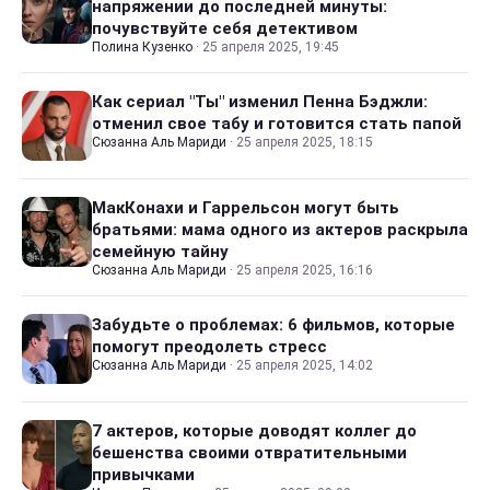
напряжении до последней минуты:
почувствуйте себя детективом
Полина Кузенко
·
25 апреля 2025, 19:45
Как сериал "Ты" изменил Пенна Бэджли:
отменил свое табу и готовится стать папой
Сюзанна Аль Мариди
·
25 апреля 2025, 18:15
МакКонахи и Гаррельсон могут быть
братьями: мама одного из актеров раскрыла
семейную тайну
Сюзанна Аль Мариди
·
25 апреля 2025, 16:16
Забудьте о проблемах: 6 фильмов, которые
помогут преодолеть стресс
Сюзанна Аль Мариди
·
25 апреля 2025, 14:02
7 актеров, которые доводят коллег до
бешенства своими отвратительными
привычками