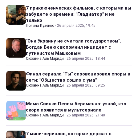
7 приключенческих фильмов, с которыми вы
забудете о времени: "Гладиатор" и не
только
Полина Кузенко
·
26 апреля 2025, 19:45
"Они Украину не считали государством".
Богдан Бенюк вспомнил инцидент с
путинистом Машковым
Сюзанна Аль Мариди
·
26 апреля 2025, 18:44
Финал сериала "Ты" спровоцировал споры в
сети: "Общество сошло с ума"
Сюзанна Аль Мариди
·
26 апреля 2025, 09:25
Мама Свинки Пеппы беременна: узнай, кто
скоро появится в мультсериале
Сюзанна Аль Мариди
·
25 апреля 2025, 21:40
7 мини-сериалов, которые держат в