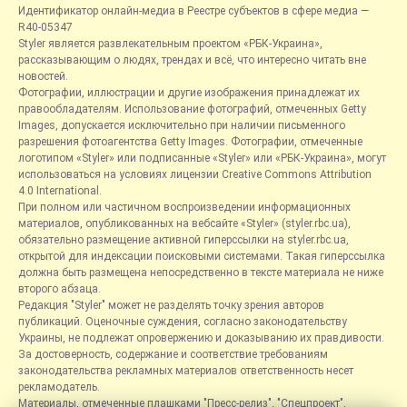
Идентификатор онлайн-медиа в Реестре субъектов в сфере медиа —
R40-05347
Styler является развлекательным проектом «РБК-Украина»,
рассказывающим о людях, трендах и всё, что интересно читать вне
новостей.
Фотографии, иллюстрации и другие изображения принадлежат их
правообладателям. Использование фотографий, отмеченных Getty
Images, допускается исключительно при наличии письменного
разрешения фотоагентства Getty Images. Фотографии, отмеченные
логотипом «Styler» или подписанные «Styler» или «РБК-Украина», могут
использоваться на условиях лицензии Creative Commons Attribution
4.0 International.
При полном или частичном воспроизведении информационных
материалов, опубликованных на вебсайте «Styler» (styler.rbc.ua),
обязательно размещение активной гиперссылки на styler.rbc.ua,
открытой для индексации поисковыми системами. Такая гиперссылка
должна быть размещена непосредственно в тексте материала не ниже
второго абзаца.
Редакция "Styler" может не разделять точку зрения авторов
публикаций. Оценочные суждения, согласно законодательству
Украины, не подлежат опровержению и доказыванию их правдивости.
За достоверность, содержание и соответствие требованиям
законодательства рекламных материалов ответственность несет
рекламодатель.
Материалы, отмеченные плашками "Пресс-релиз", "Спецпроект",