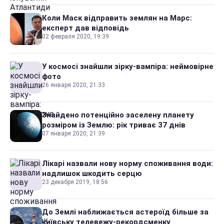
Коли Маск відправить землян на Марс:
експерт дав відповідь
02 февраля 2020, 19:39
У космосі знайшли зірку-вампіра: неймовірне
фото
26 января 2020, 21:33
Знайдено потенційно заселену планету
розміром із Землю: рік триває 37 днів
07 января 2020, 21:39
Лікарі назвали нову норму споживання води:
надлишок шкодить серцю
23 декабря 2019, 18:56
До Землі наближається астероїд більше за
київську телевежу-рекордсменку