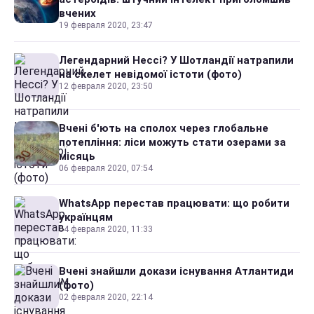
вчених
19 февраля 2020, 23:47
Легендарний Нессі? У Шотландії натрапили
на скелет невідомої істоти (фото)
12 февраля 2020, 23:50
Вчені б'ють на сполох через глобальне
потепління: ліси можуть стати озерами за
місяць
06 февраля 2020, 07:54
WhatsApp перестав працювати: що робити
українцям
04 февраля 2020, 11:33
Вчені знайшли докази існування Атлантиди
(фото)
02 февраля 2020, 22:14