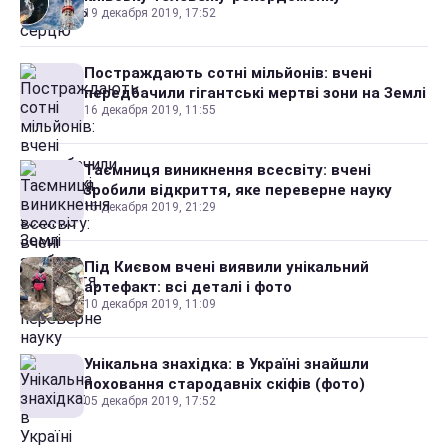
19 декабря 2019, 17:52
Постраждають сотні мільйонів: вчені
передбачили гігантські мертві зони на Землі
16 декабря 2019, 11:55
Таємниця виникнення всесвіту: вчені
зробили відкриття, яке переверне науку
15 декабря 2019, 21:29
Під Києвом вчені виявили унікальний
артефакт: всі деталі і фото
10 декабря 2019, 11:09
Унікальна знахідка: в Україні знайшли
поховання стародавніх скіфів (фото)
05 декабря 2019, 17:52