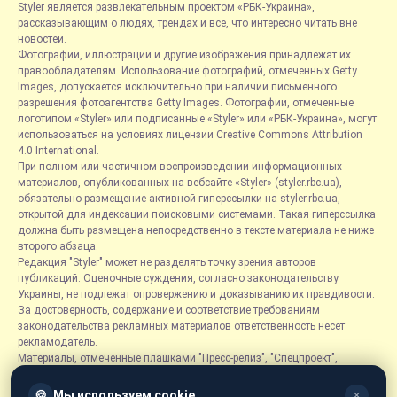
Styler является развлекательным проектом «РБК-Украина»,
рассказывающим о людях, трендах и всё, что интересно читать вне
новостей.
Фотографии, иллюстрации и другие изображения принадлежат их
правообладателям. Использование фотографий, отмеченных Getty
Images, допускается исключительно при наличии письменного
разрешения фотоагентства Getty Images. Фотографии, отмеченные
логотипом «Styler» или подписанные «Styler» или «РБК-Украина», могут
использоваться на условиях лицензии Creative Commons Attribution
4.0 International.
При полном или частичном воспроизведении информационных
материалов, опубликованных на вебсайте «Styler» (styler.rbc.ua),
обязательно размещение активной гиперссылки на styler.rbc.ua,
открытой для индексации поисковыми системами. Такая гиперссылка
должна быть размещена непосредственно в тексте материала не ниже
второго абзаца.
Редакция "Styler" может не разделять точку зрения авторов
публикаций. Оценочные суждения, согласно законодательству
Украины, не подлежат опровержению и доказыванию их правдивости.
За достоверность, содержание и соответствие требованиям
законодательства рекламных материалов ответственность несет
рекламодатель.
Материалы, отмеченные плашками "Пресс-релиз", "Спецпроект",
"Партнерский материал", "Promo", "Благотворительность" и "Резонанс",
размещаются на правах рекламы.
🍪
Мы используем cookie
✕