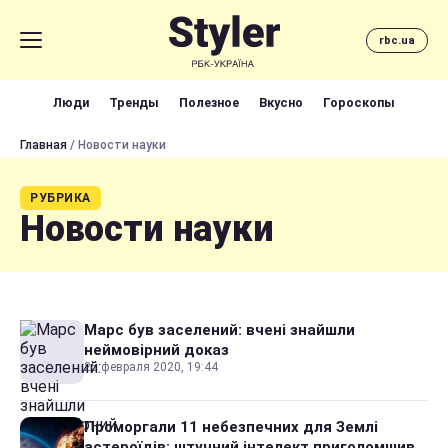
rbc.ua
Люди
Тренды
Полезное
Вкусно
Гороскопы
Главная
/ Новости науки
РУБРИКА
Новости науки
Марс був заселений: вчені знайшли
неймовірний доказ
25 февраля 2020, 19:44
Проморгали 11 небезпечних для Землі
астероїдів: штучний інтелект приголомшив