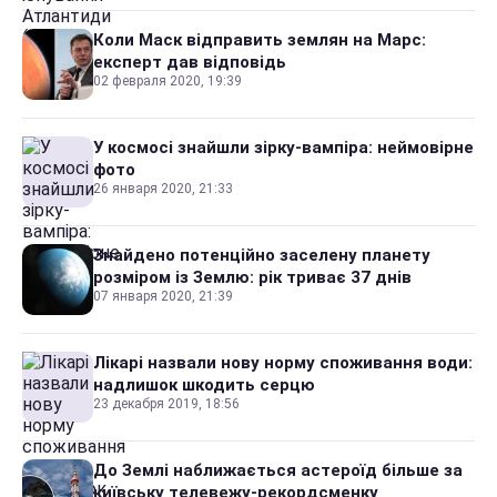
Коли Маск відправить землян на Марс:
експерт дав відповідь
02 февраля 2020, 19:39
У космосі знайшли зірку-вампіра: неймовірне
фото
26 января 2020, 21:33
Знайдено потенційно заселену планету
розміром із Землю: рік триває 37 днів
07 января 2020, 21:39
Лікарі назвали нову норму споживання води:
надлишок шкодить серцю
23 декабря 2019, 18:56
До Землі наближається астероїд більше за
київську телевежу-рекордсменку