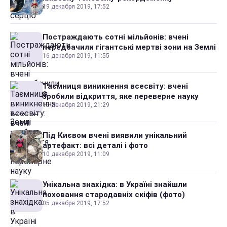
19 декабря 2019, 17:52
Постраждають сотні мільйонів: вчені
передбачили гігантські мертві зони на Землі
16 декабря 2019, 11:55
Таємниця виникнення всесвіту: вчені
зробили відкриття, яке переверне науку
15 декабря 2019, 21:29
Під Києвом вчені виявили унікальний
артефакт: всі деталі і фото
10 декабря 2019, 11:09
Унікальна знахідка: в Україні знайшли
поховання стародавніх скіфів (фото)
05 декабря 2019, 17:52