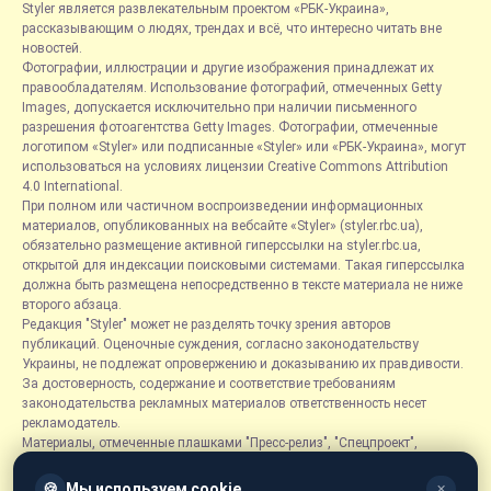
Styler является развлекательным проектом «РБК-Украина»,
рассказывающим о людях, трендах и всё, что интересно читать вне
новостей.
Фотографии, иллюстрации и другие изображения принадлежат их
правообладателям. Использование фотографий, отмеченных Getty
Images, допускается исключительно при наличии письменного
разрешения фотоагентства Getty Images. Фотографии, отмеченные
логотипом «Styler» или подписанные «Styler» или «РБК-Украина», могут
использоваться на условиях лицензии Creative Commons Attribution
4.0 International.
При полном или частичном воспроизведении информационных
материалов, опубликованных на вебсайте «Styler» (styler.rbc.ua),
обязательно размещение активной гиперссылки на styler.rbc.ua,
открытой для индексации поисковыми системами. Такая гиперссылка
должна быть размещена непосредственно в тексте материала не ниже
второго абзаца.
Редакция "Styler" может не разделять точку зрения авторов
публикаций. Оценочные суждения, согласно законодательству
Украины, не подлежат опровержению и доказыванию их правдивости.
За достоверность, содержание и соответствие требованиям
законодательства рекламных материалов ответственность несет
рекламодатель.
Материалы, отмеченные плашками "Пресс-релиз", "Спецпроект",
"Партнерский материал", "Promo", "Благотворительность" и "Резонанс",
размещаются на правах рекламы.
🍪
Мы используем cookie
✕