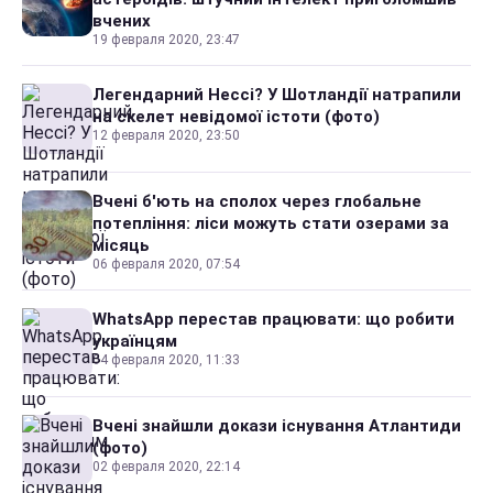
вчених
19 февраля 2020, 23:47
Легендарний Нессі? У Шотландії натрапили
на скелет невідомої істоти (фото)
12 февраля 2020, 23:50
Вчені б'ють на сполох через глобальне
потепління: ліси можуть стати озерами за
місяць
06 февраля 2020, 07:54
WhatsApp перестав працювати: що робити
українцям
04 февраля 2020, 11:33
Вчені знайшли докази існування Атлантиди
(фото)
02 февраля 2020, 22:14