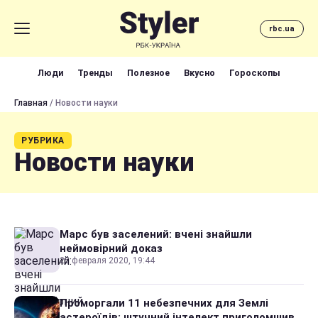
rbc.ua
Люди
Тренды
Полезное
Вкусно
Гороскопы
Главная
/ Новости науки
РУБРИКА
Новости науки
Марс був заселений: вчені знайшли
неймовірний доказ
25 февраля 2020, 19:44
Проморгали 11 небезпечних для Землі
астероїдів: штучний інтелект приголомшив