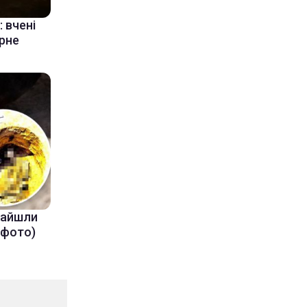
 вчені
ерне
знайшли
(фото)