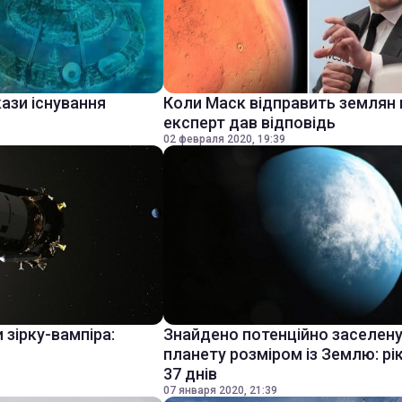
ази існування
Коли Маск відправить землян 
експерт дав відповідь
02 февраля 2020, 19:39
 зірку-вампіра:
Знайдено потенційно заселен
планету розміром із Землю: рі
37 днів
07 января 2020, 21:39