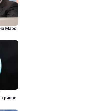
на Марс:
у
к триває