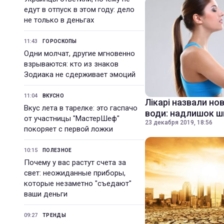
едут в отпуск в этом году: дело
не только в деньгах
11:43
ГОРОСКОПЫ
Одни молчат, другие мгновенно
взрываются: кто из знаков
Зодиака не сдерживает эмоций
11:04
ВКУСНО
Лікарі назвали но
Вкус лета в тарелке: это гаспачо
води: надлишок 
от участницы "МастерШеф"
23 декабря 2019, 18:56
покоряет с первой ложки
10:15
ПОЛЕЗНОЕ
Почему у вас растут счета за
свет: неожиданные приборы,
которые незаметно "съедают"
ваши деньги
09:27
ТРЕНДЫ