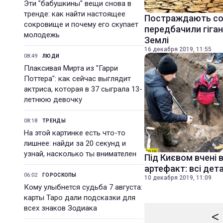
Эти "бабушкины" вещи снова в
тренде: как найти настоящее
Постраждають сотн
сокровище и почему его скупает
передбачили гіган
молодежь
Землі
16 декабря 2019, 11:55
08:49
ЛЮДИ
Плаксивая Мирта из "Гарри
Поттера": как сейчас выглядит
актриса, которая в 37 сыграла 13-
летнюю девочку
08:18
ТРЕНДЫ
На этой картинке есть что-то
лишнее: найди за 20 секунд и
узнай, насколько ты внимателен
Під Києвом вчені 
артефакт: всі дета
06:02
ГОРОСКОПЫ
10 декабря 2019, 11:09
Кому улыбнется судьба 7 августа:
карты Таро дали подсказки для
всех знаков Зодиака
<