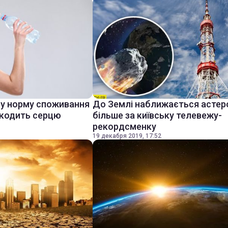
ву норму споживання
До Землі наближається астер
шкодить серцю
більше за київську телевежу-
рекордсменку
19 декабря 2019, 17:52