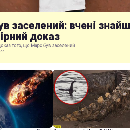
ув заселений: вчені знай
ірний доказ
доказ того, що Марс був заселений
:44