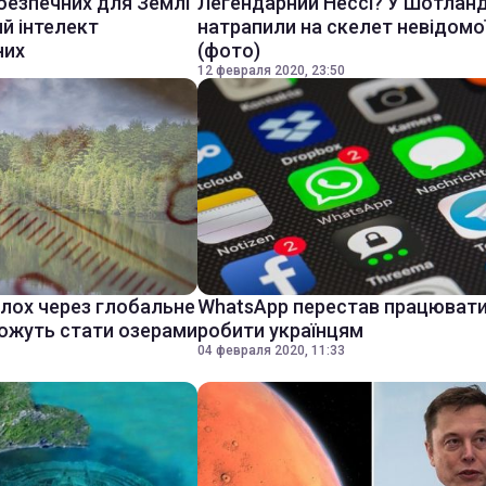
безпечних для Землі
Легендарний Нессі? У Шотланд
ий інтелект
натрапили на скелет невідомої
них
(фото)
12 февраля 2020, 23:50
олох через глобальне
WhatsApp перестав працювати
можуть стати озерами
робити українцям
04 февраля 2020, 11:33