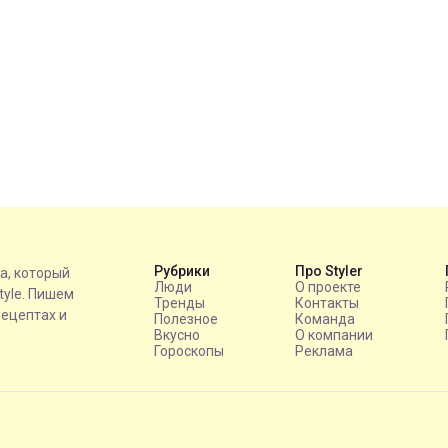
Рубрики
Про Styler
на, который
Люди
О проекте
style. Пишем
Тренды
Контакты
рецептах и
Полезное
Команда
Вкусно
О компании
Гороскопы
Реклама