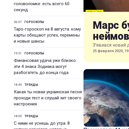
головоломке: есть всего 60
секунд
Марс б
06:07
ГОРОСКОПЫ
Таро-гороскоп на 8 августа: кому
неймов
карты обещают успех, перемены
и новые шансы
З'явився новий 
25 февраля 2020, 19
19:51
ГОРОСКОПЫ
Финансовая удача уже близко:
эти 4 знака Зодиака могут
разбогатеть до конца года
18:49
ТРЕНДЫ
Какая ты новая украинская песня:
проходи тест и слушай хит своего
настроения
18:09
ТРЕНДЫ
С ними не уснешь до утра: 8