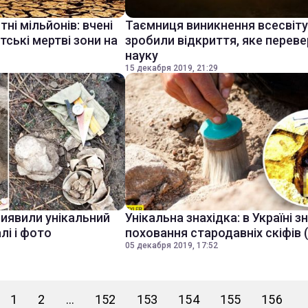
і мільйонів: вчені
Таємниця виникнення всесвіту:
тські мертві зони на
зробили відкриття, яке перев
науку
15 декабря 2019, 21:29
виявили унікальний
Унікальна знахідка: в Україні 
лі і фото
поховання стародавніх скіфів 
05 декабря 2019, 17:52
1
2
...
152
153
154
155
156