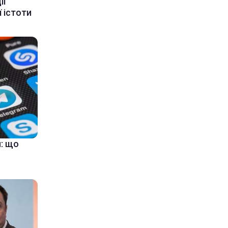
ії
 істоти
: що