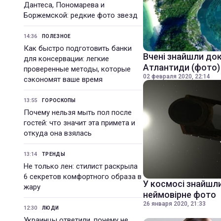
Дантеса, Пономарева и
Боржемской: редкие фото звезд
14:36
ПОЛЕЗНОЕ
Как быстро подготовить банки
Вчені знайшли док
для консервации: легкие
Атлантиди (фото)
проверенные методы, которые
02 февраля 2020, 22:14
сэкономят ваше время
13:55
ГОРОСКОПЫ
Почему нельзя мыть пол после
гостей: что значит эта примета и
откуда она взялась
13:14
ТРЕНДЫ
Не только лен: стилист раскрыла
6 секретов комфортного образа в
У космосі знайшли
жару
неймовірне фото
26 января 2020, 21:33
12:30
ЛЮДИ
Украинцы ответили, почему не