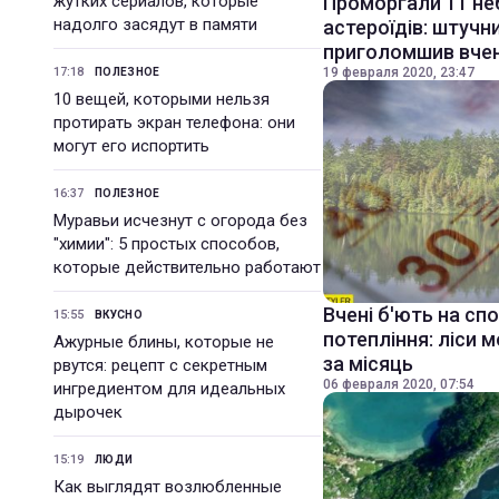
жутких сериалов, которые
Проморгали 11 не
надолго засядут в памяти
астероїдів: штучн
приголомшив вче
17:18
19 февраля 2020, 23:47
ПОЛЕЗНОЕ
10 вещей, которыми нельзя
протирать экран телефона: они
могут его испортить
16:37
ПОЛЕЗНОЕ
Муравьи исчезнут с огорода без
"химии": 5 простых способов,
которые действительно работают
Вчені б'ють на сп
15:55
ВКУСНО
потепління: ліси 
Ажурные блины, которые не
за місяць
рвутся: рецепт с секретным
06 февраля 2020, 07:54
ингредиентом для идеальных
дырочек
15:19
ЛЮДИ
Как выглядят возлюбленные