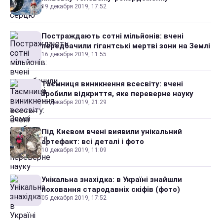
19 декабря 2019, 17:52
Постраждають сотні мільйонів: вчені
передбачили гігантські мертві зони на Землі
16 декабря 2019, 11:55
Таємниця виникнення всесвіту: вчені
зробили відкриття, яке переверне науку
15 декабря 2019, 21:29
Під Києвом вчені виявили унікальний
артефакт: всі деталі і фото
10 декабря 2019, 11:09
Унікальна знахідка: в Україні знайшли
поховання стародавніх скіфів (фото)
05 декабря 2019, 17:52