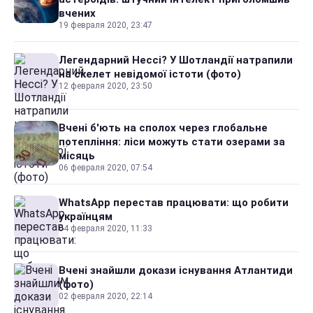
вчених
19 февраля 2020, 23:47
Легендарний Нессі? У Шотландії натрапили
на скелет невідомої істоти (фото)
12 февраля 2020, 23:50
Вчені б'ють на сполох через глобальне
потепління: ліси можуть стати озерами за
місяць
06 февраля 2020, 07:54
WhatsApp перестав працювати: що робити
українцям
04 февраля 2020, 11:33
Вчені знайшли докази існування Атлантиди
(фото)
02 февраля 2020, 22:14