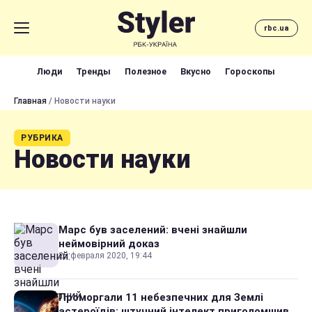
rbc.ua
Люди
Тренды
Полезное
Вкусно
Гороскопы
Главная
/ Новости науки
РУБРИКА
Новости науки
Марс був заселений: вчені знайшли
неймовірний доказ
25 февраля 2020, 19:44
Проморгали 11 небезпечних для Землі
астероїдів: штучний інтелект приголомшив