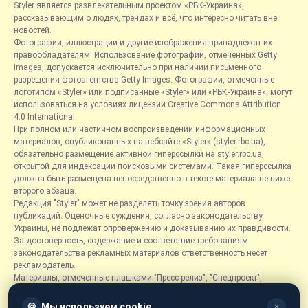
Styler является развлекательным проектом «РБК-Украина»,
рассказывающим о людях, трендах и всё, что интересно читать вне
новостей.
Фотографии, иллюстрации и другие изображения принадлежат их
правообладателям. Использование фотографий, отмеченных Getty
Images, допускается исключительно при наличии письменного
разрешения фотоагентства Getty Images. Фотографии, отмеченные
логотипом «Styler» или подписанные «Styler» или «РБК-Украина», могут
использоваться на условиях лицензии Creative Commons Attribution
4.0 International.
При полном или частичном воспроизведении информационных
материалов, опубликованных на вебсайте «Styler» (styler.rbc.ua),
обязательно размещение активной гиперссылки на styler.rbc.ua,
открытой для индексации поисковыми системами. Такая гиперссылка
должна быть размещена непосредственно в тексте материала не ниже
второго абзаца.
Редакция "Styler" может не разделять точку зрения авторов
публикаций. Оценочные суждения, согласно законодательству
Украины, не подлежат опровержению и доказыванию их правдивости.
За достоверность, содержание и соответствие требованиям
законодательства рекламных материалов ответственность несет
рекламодатель.
Материалы, отмеченные плашками "Пресс-релиз", "Спецпроект",
"Партнерский материал", "Promo", "Благотворительность" и "Резонанс",
размещаются на правах рекламы.
🍪
Мы используем cookie
✕