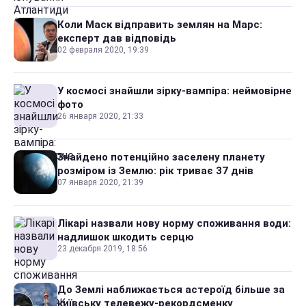
Коли Маск відправить землян на Марс:
експерт дав відповідь
02 февраля 2020, 19:39
У космосі знайшли зірку-вампіра: неймовірне
фото
26 января 2020, 21:33
Знайдено потенційно заселену планету
розміром із Землю: рік триває 37 днів
07 января 2020, 21:39
Лікарі назвали нову норму споживання води:
надлишок шкодить серцю
23 декабря 2019, 18:56
До Землі наближається астероїд більше за
київську телевежу-рекордсменку