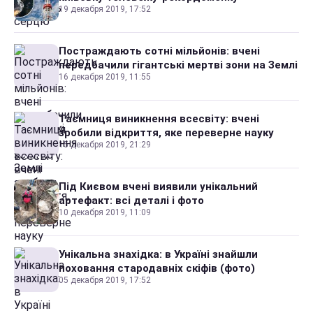
19 декабря 2019, 17:52
Постраждають сотні мільйонів: вчені
передбачили гігантські мертві зони на Землі
16 декабря 2019, 11:55
Таємниця виникнення всесвіту: вчені
зробили відкриття, яке переверне науку
15 декабря 2019, 21:29
Під Києвом вчені виявили унікальний
артефакт: всі деталі і фото
10 декабря 2019, 11:09
Унікальна знахідка: в Україні знайшли
поховання стародавніх скіфів (фото)
05 декабря 2019, 17:52