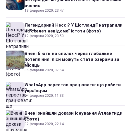
вчених
19 февраля 2020, 23:47
Легендарний Нессі? У Шотландії натрапили
на скелет невідомої істоти (фото)
12 февраля 2020, 23:50
Вчені б'ють на сполох через глобальне
потепління: ліси можуть стати озерами за
місяць
06 февраля 2020, 07:54
WhatsApp перестав працювати: що робити
українцям
04 февраля 2020, 11:33
Вчені знайшли докази існування Атлантиди
(фото)
02 февраля 2020, 22:14