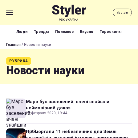
rbc.ua
Люди
Тренды
Полезное
Вкусно
Гороскопы
Главная
/ Новости науки
РУБРИКА
Новости науки
Марс був заселений: вчені знайшли
неймовірний доказ
25 февраля 2020, 19:44
Проморгали 11 небезпечних для Землі
астероїдів: штучний інтелект приголомшив