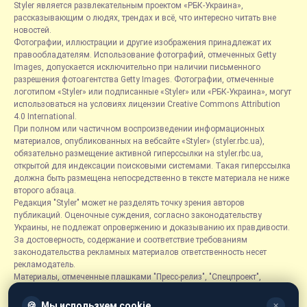
Styler является развлекательным проектом «РБК-Украина»,
рассказывающим о людях, трендах и всё, что интересно читать вне
новостей.
Фотографии, иллюстрации и другие изображения принадлежат их
правообладателям. Использование фотографий, отмеченных Getty
Images, допускается исключительно при наличии письменного
разрешения фотоагентства Getty Images. Фотографии, отмеченные
логотипом «Styler» или подписанные «Styler» или «РБК-Украина», могут
использоваться на условиях лицензии Creative Commons Attribution
4.0 International.
При полном или частичном воспроизведении информационных
материалов, опубликованных на вебсайте «Styler» (styler.rbc.ua),
обязательно размещение активной гиперссылки на styler.rbc.ua,
открытой для индексации поисковыми системами. Такая гиперссылка
должна быть размещена непосредственно в тексте материала не ниже
второго абзаца.
Редакция "Styler" может не разделять точку зрения авторов
публикаций. Оценочные суждения, согласно законодательству
Украины, не подлежат опровержению и доказыванию их правдивости.
За достоверность, содержание и соответствие требованиям
законодательства рекламных материалов ответственность несет
рекламодатель.
Материалы, отмеченные плашками "Пресс-релиз", "Спецпроект",
"Партнерский материал", "Promo", "Благотворительность" и "Резонанс",
размещаются на правах рекламы.
🍪
Мы используем cookie
✕