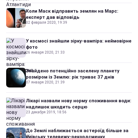
Коли Маск відправить землян на Марс:
експерт дав відповідь
02 февраля 2020, 19:39
У космосі знайшли зірку-вампіра: неймовірне
фото
26 января 2020, 21:33
Знайдено потенційно заселену планету
розміром із Землю: рік триває 37 днів
07 января 2020, 21:39
Лікарі назвали нову норму споживання води:
надлишок шкодить серцю
23 декабря 2019, 18:56
До Землі наближається астероїд більше за
київську телевежу-рекордсменку