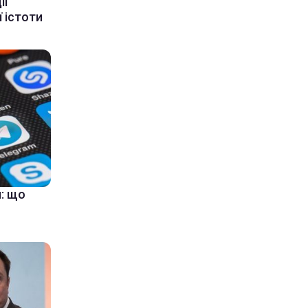
ії
 істоти
: що