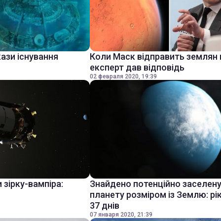
ази існування
Коли Маск відправить землян 
експерт дав відповідь
02 февраля 2020, 19:39
 зірку-вампіра:
Знайдено потенційно заселен
планету розміром із Землю: рі
37 днів
07 января 2020, 21:39