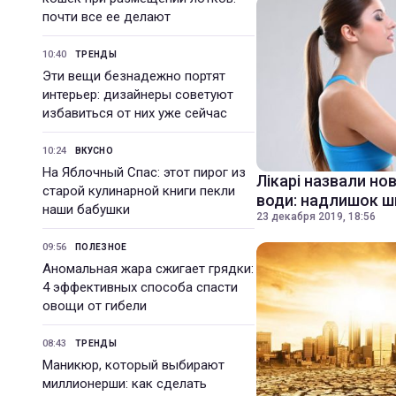
почти все ее делают
10:40
ТРЕНДЫ
Эти вещи безнадежно портят
интерьер: дизайнеры советуют
избавиться от них уже сейчас
10:24
ВКУСНО
На Яблочный Спас: этот пирог из
Лікарі назвали но
старой кулинарной книги пекли
води: надлишок 
наши бабушки
23 декабря 2019, 18:56
09:56
ПОЛЕЗНОЕ
Аномальная жара сжигает грядки:
4 эффективных способа спасти
овощи от гибели
08:43
ТРЕНДЫ
Маникюр, который выбирают
миллионерши: как сделать