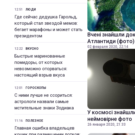
12:51
ЛЮДИ
Где сейчас дедушка Гарольд,
который стал звездой мемов:
бегает марафоны и может стать
Вчені знайшли док
президентом
Атлантиди (фото)
02 февраля 2020, 22:14
12:22
ВКУСНО
Быстрые маринованные
помидоры, от которых
невозможно оторваться:
настоящий взрыв вкуса
12:01
ГОРОСКОПЫ
С ними лучше не ссориться:
астрологи назвали самые
мстительные знаки Зодиака
У космосі знайшли
неймовірне фото
11:16
ПОЛЕЗНОЕ
26 января 2020, 21:33
Главная ошибка владельцев
кошек при размещении лотков: