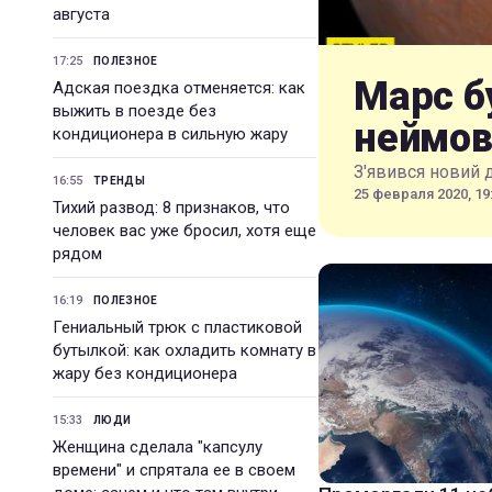
августа
17:25
ПОЛЕЗНОЕ
Марс б
Адская поездка отменяется: как
выжить в поезде без
неймов
кондиционера в сильную жару
З'явився новий 
16:55
ТРЕНДЫ
25 февраля 2020, 19
Тихий развод: 8 признаков, что
человек вас уже бросил, хотя еще
рядом
16:19
ПОЛЕЗНОЕ
Гениальный трюк с пластиковой
бутылкой: как охладить комнату в
жару без кондиционера
15:33
ЛЮДИ
Женщина сделала "капсулу
времени" и спрятала ее в своем