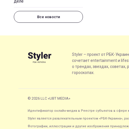
деле
Все новости
Styler – проект от РБК-Украи
сочетает entertainment и life
о трендах, звездах, советах, 
гороскопах.
© 2026 LLC «UBT MEDIA»
Идентификатор онлайн-медиа в Реестре субъектов в сфере м
Styler является развлекательным проектом «РБК-Украина», р
Фотографии, иллюстрации и другие изображения принадлежа