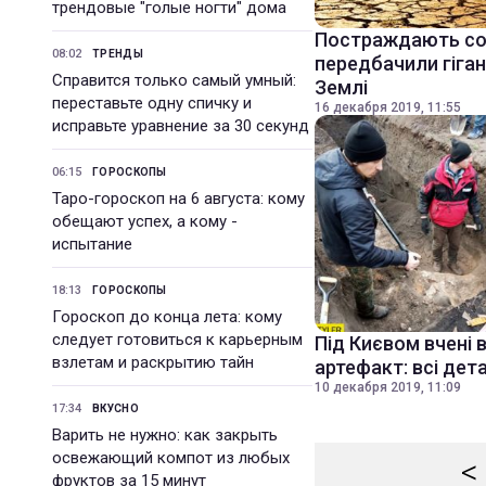
трендовые "голые ногти" дома
Постраждають сотн
08:02
ТРЕНДЫ
передбачили гіган
Справится только самый умный:
Землі
переставьте одну спичку и
16 декабря 2019, 11:55
исправьте уравнение за 30 секунд
06:15
ГОРОСКОПЫ
Таро-гороскоп на 6 августа: кому
обещают успех, а кому -
испытание
18:13
ГОРОСКОПЫ
Гороскоп до конца лета: кому
следует готовиться к карьерным
Під Києвом вчені 
взлетам и раскрытию тайн
артефакт: всі дета
10 декабря 2019, 11:09
17:34
ВКУСНО
Варить не нужно: как закрыть
освежающий компот из любых
<
фруктов за 15 минут