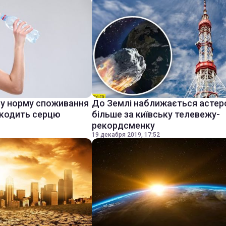
ву норму споживання
До Землі наближається астер
шкодить серцю
більше за київську телевежу-
рекордсменку
19 декабря 2019, 17:52