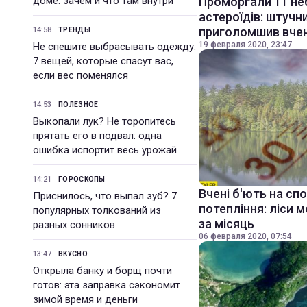
доме: зачем и что там внутри
Проморгали 11 не
астероїдів: штучн
приголомшив вче
14:58
ТРЕНДЫ
19 февраля 2020, 23:47
Не спешите выбрасывать одежду:
7 вещей, которые спасут вас,
если вес поменялся
14:53
ПОЛЕЗНОЕ
Выкопали лук? Не торопитесь
прятать его в подвал: одна
ошибка испортит весь урожай
14:21
ГОРОСКОПЫ
Вчені б'ють на сп
Приснилось, что выпал зуб? 7
потепління: ліси 
популярных толкований из
за місяць
разных сонников
06 февраля 2020, 07:54
13:47
ВКУСНО
Открыла банку и борщ почти
готов: эта заправка сэкономит
зимой время и деньги