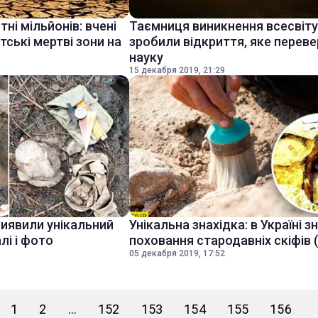
і мільйонів: вчені
Таємниця виникнення всесвіту:
тські мертві зони на
зробили відкриття, яке перев
науку
15 декабря 2019, 21:29
виявили унікальний
Унікальна знахідка: в Україні 
лі і фото
поховання стародавніх скіфів 
05 декабря 2019, 17:52
1
2
...
152
153
154
155
156