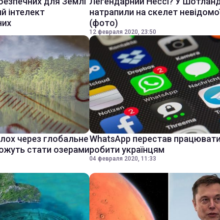
безпечних для Землі
Легендарний Нессі? У Шотланд
ий інтелект
натрапили на скелет невідомої
них
(фото)
12 февраля 2020, 23:50
олох через глобальне
WhatsApp перестав працювати
можуть стати озерами
робити українцям
04 февраля 2020, 11:33