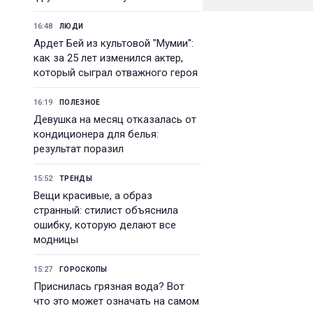
16:48
ЛЮДИ
Ардет Бей из культовой "Мумии":
как за 25 лет изменился актер,
который сыграл отважного героя
16:19
ПОЛЕЗНОЕ
Девушка на месяц отказалась от
кондиционера для белья:
результат поразил
15:52
ТРЕНДЫ
Вещи красивые, а образ
странный: стилист объяснила
ошибку, которую делают все
модницы
15:27
ГОРОСКОПЫ
Приснилась грязная вода? Вот
что это может означать на самом