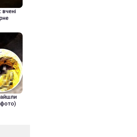
 вчені
ерне
знайшли
(фото)