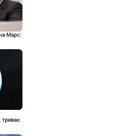
на Марс:
у
к триває