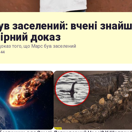
ув заселений: вчені знай
ірний доказ
доказ того, що Марс був заселений
:44