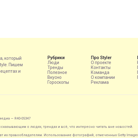
Рубрики
Про Styler
на, который
Люди
О проекте
style. Пишем
Тренды
Контакты
рецептах и
Полезное
Команда
Вкусно
О компании
Гороскопы
Реклама
едиа — R40-05347
ассказывающим о людях, трендах и всё, что интересно читать вне новостей.
т их правообладателям. Использование фотографий, отмеченных Getty Image