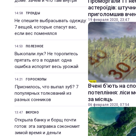
доме: зачем и что там внутри
Проморгали 11 не
астероїдів: штучн
приголомшив вче
14:58
ТРЕНДЫ
19 февраля 2020, 23:47
Не спешите выбрасывать одежду:
7 вещей, которые спасут вас,
если вес поменялся
14:53
ПОЛЕЗНОЕ
Выкопали лук? Не торопитесь
прятать его в подвал: одна
ошибка испортит весь урожай
14:21
ГОРОСКОПЫ
Вчені б'ють на сп
Приснилось, что выпал зуб? 7
потепління: ліси 
популярных толкований из
за місяць
разных сонников
06 февраля 2020, 07:54
13:47
ВКУСНО
Открыла банку и борщ почти
готов: эта заправка сэкономит
зимой время и деньги