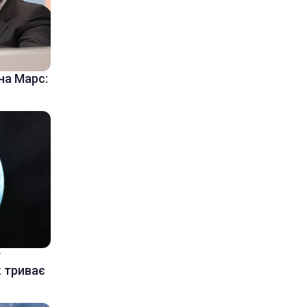
на Марс:
у
к триває