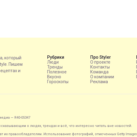
Рубрики
Про Styler
на, который
Люди
О проекте
style. Пишем
Тренды
Контакты
рецептах и
Полезное
Команда
Вкусно
О компании
Гороскопы
Реклама
едиа — R40-05347
ассказывающим о людях, трендах и всё, что интересно читать вне новостей.
т их правообладателям. Использование фотографий, отмеченных Getty Image