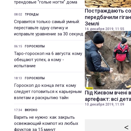
трендовые "голые ногти" дома
Постраждають сотн
08:02
ТРЕНДЫ
передбачили гіган
Справится только самый умный:
Землі
переставьте одну спичку и
16 декабря 2019, 11:55
исправьте уравнение за 30 секунд
06:15
ГОРОСКОПЫ
Таро-гороскоп на 6 августа: кому
обещают успех, а кому -
испытание
18:13
ГОРОСКОПЫ
Гороскоп до конца лета: кому
следует готовиться к карьерным
Під Києвом вчені 
взлетам и раскрытию тайн
артефакт: всі дета
10 декабря 2019, 11:09
17:34
ВКУСНО
Варить не нужно: как закрыть
освежающий компот из любых
<
фруктов за 15 минут