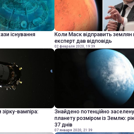
ази існування
Коли Маск відправить землян 
експерт дав відповідь
02 февраля 2020, 19:39
 зірку-вампіра:
Знайдено потенційно заселен
планету розміром із Землю: рі
37 днів
07 января 2020, 21:39