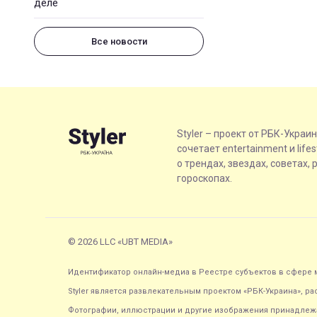
деле
Все новости
Styler – проект от РБК-Украи
сочетает entertainment и life
о трендах, звездах, советах, 
гороскопах.
© 2026 LLC «UBT MEDIA»
Идентификатор онлайн-медиа в Реестре субъектов в сфере м
Styler является развлекательным проектом «РБК-Украина», р
Фотографии, иллюстрации и другие изображения принадлежа