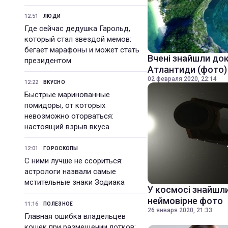
12:51
ЛЮДИ
Где сейчас дедушка Гарольд,
который стал звездой мемов:
бегает марафоны и может стать
Вчені знайшли док
президентом
Атлантиди (фото)
02 февраля 2020, 22:14
12:22
ВКУСНО
Быстрые маринованные
помидоры, от которых
невозможно оторваться:
настоящий взрыв вкуса
12:01
ГОРОСКОПЫ
С ними лучше не ссориться:
астрологи назвали самые
мстительные знаки Зодиака
У космосі знайшли
неймовірне фото
11:16
ПОЛЕЗНОЕ
26 января 2020, 21:33
Главная ошибка владельцев
кошек при размещении лотков: