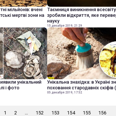
і мільйонів: вчені
Таємниця виникнення всесвіту:
тські мертві зони на
зробили відкриття, яке перев
науку
15 декабря 2019, 21:29
виявили унікальний
Унікальна знахідка: в Україні 
лі і фото
поховання стародавніх скіфів 
05 декабря 2019, 17:52
1
2
...
152
153
154
155
156