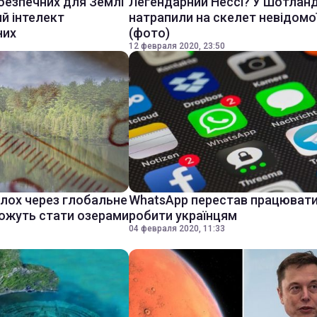
безпечних для Землі
Легендарний Нессі? У Шотланд
ий інтелект
натрапили на скелет невідомої
них
(фото)
12 февраля 2020, 23:50
олох через глобальне
WhatsApp перестав працювати
можуть стати озерами
робити українцям
04 февраля 2020, 11:33