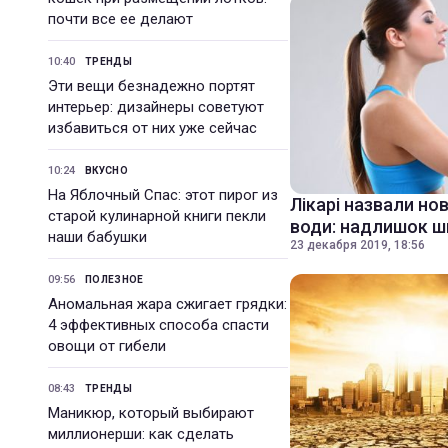
почти все ее делают
10:40
ТРЕНДЫ
Эти вещи безнадежно портят
интерьер: дизайнеры советуют
избавиться от них уже сейчас
10:24
ВКУСНО
На Яблочный Спас: этот пирог из
Лікарі назвали но
старой кулинарной книги пекли
води: надлишок 
наши бабушки
23 декабря 2019, 18:56
09:56
ПОЛЕЗНОЕ
Аномальная жара сжигает грядки:
4 эффективных способа спасти
овощи от гибели
08:43
ТРЕНДЫ
Маникюр, который выбирают
миллионерши: как сделать