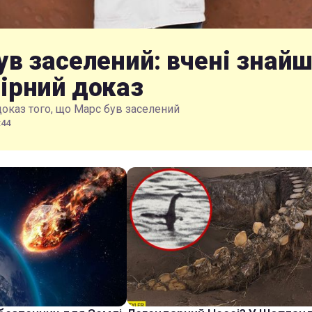
ув заселений: вчені знай
ірний доказ
доказ того, що Марс був заселений
:44