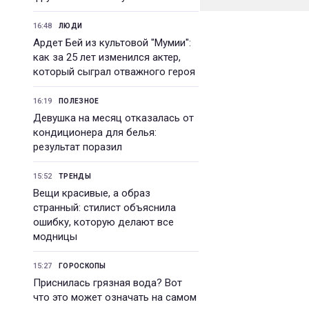
16:48
ЛЮДИ
Ардет Бей из культовой "Мумии":
как за 25 лет изменился актер,
который сыграл отважного героя
16:19
ПОЛЕЗНОЕ
Девушка на месяц отказалась от
кондиционера для белья:
результат поразил
15:52
ТРЕНДЫ
Вещи красивые, а образ
странный: стилист объяснила
ошибку, которую делают все
модницы
15:27
ГОРОСКОПЫ
Приснилась грязная вода? Вот
что это может означать на самом