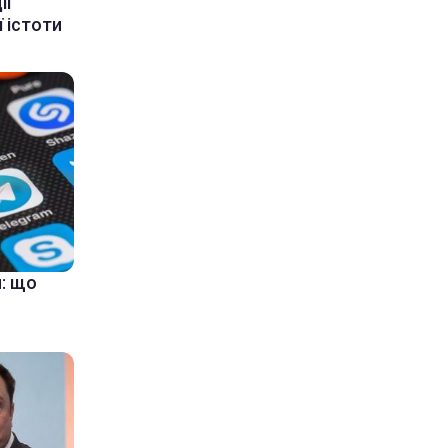
ії
 істоти
: що