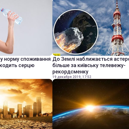
ву норму споживання
До Землі наближається астер
шкодить серцю
більше за київську телевежу-
рекордсменку
19 декабря 2019, 17:52