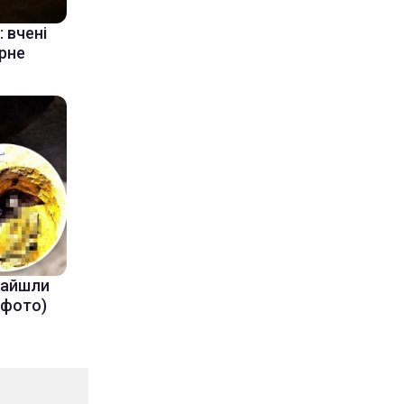
 вчені
ерне
знайшли
(фото)