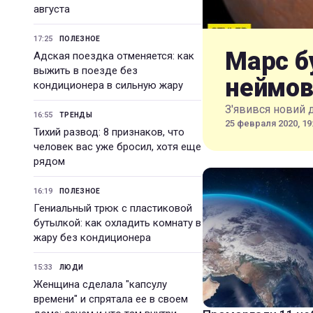
августа
17:25
ПОЛЕЗНОЕ
Марс б
Адская поездка отменяется: как
выжить в поезде без
неймов
кондиционера в сильную жару
З'явився новий 
16:55
ТРЕНДЫ
25 февраля 2020, 19
Тихий развод: 8 признаков, что
человек вас уже бросил, хотя еще
рядом
16:19
ПОЛЕЗНОЕ
Гениальный трюк с пластиковой
бутылкой: как охладить комнату в
жару без кондиционера
15:33
ЛЮДИ
Женщина сделала "капсулу
времени" и спрятала ее в своем