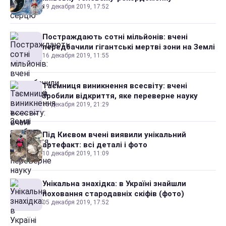
19 декабря 2019, 17:52
Постраждають сотні мільйонів: вчені
передбачили гігантські мертві зони на Землі
16 декабря 2019, 11:55
Таємниця виникнення всесвіту: вчені
зробили відкриття, яке переверне науку
15 декабря 2019, 21:29
Під Києвом вчені виявили унікальний
артефакт: всі деталі і фото
10 декабря 2019, 11:09
Унікальна знахідка: в Україні знайшли
поховання стародавніх скіфів (фото)
05 декабря 2019, 17:52