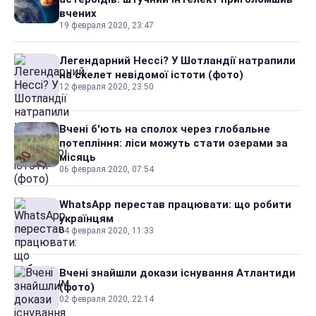
вчених
19 февраля 2020, 23:47
Легендарний Нессі? У Шотландії натрапили
на скелет невідомої істоти (фото)
12 февраля 2020, 23:50
Вчені б'ють на сполох через глобальне
потепління: ліси можуть стати озерами за
місяць
06 февраля 2020, 07:54
WhatsApp перестав працювати: що робити
українцям
04 февраля 2020, 11:33
Вчені знайшли докази існування Атлантиди
(фото)
02 февраля 2020, 22:14