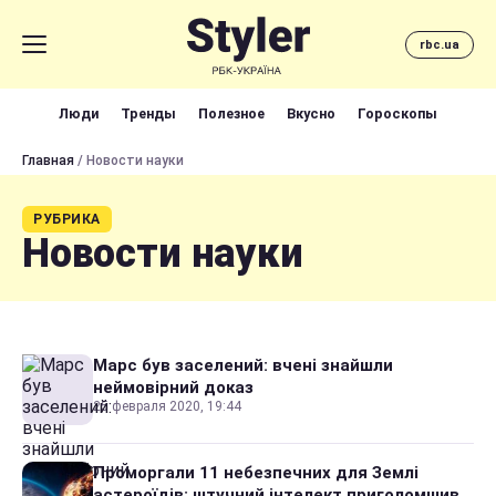
rbc.ua
Люди
Тренды
Полезное
Вкусно
Гороскопы
Главная
/ Новости науки
РУБРИКА
Новости науки
Марс був заселений: вчені знайшли
неймовірний доказ
25 февраля 2020, 19:44
Проморгали 11 небезпечних для Землі
астероїдів: штучний інтелект приголомшив