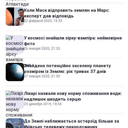
Коли Маск відправить землян на Марс:
експерт дав відповідь
02 февраля 2020, 19:39
У космосі знайшли зірку-вампіра: неймовірне
фото
26 января 2020, 21:33
Знайдено потенційно заселену планету
розміром із Землю: рік триває 37 днів
07 января 2020, 21:39
Лікарі назвали нову норму споживання води:
надлишок шкодить серцю
23 декабря 2019, 18:56
До Землі наближається астероїд більше за
київську телевежу-рекордсменку