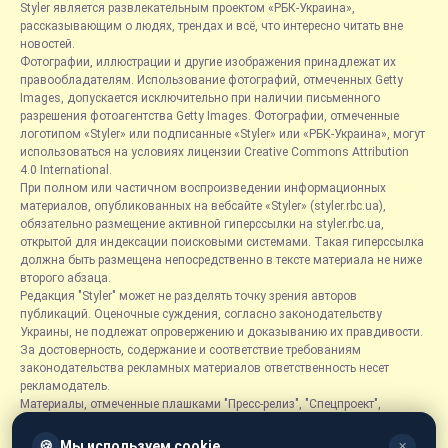
Styler является развлекательным проектом «РБК-Украина»,
рассказывающим о людях, трендах и всё, что интересно читать вне
новостей.
Фотографии, иллюстрации и другие изображения принадлежат их
правообладателям. Использование фотографий, отмеченных Getty
Images, допускается исключительно при наличии письменного
разрешения фотоагентства Getty Images. Фотографии, отмеченные
логотипом «Styler» или подписанные «Styler» или «РБК-Украина», могут
использоваться на условиях лицензии Creative Commons Attribution
4.0 International.
При полном или частичном воспроизведении информационных
материалов, опубликованных на вебсайте «Styler» (styler.rbc.ua),
обязательно размещение активной гиперссылки на styler.rbc.ua,
открытой для индексации поисковыми системами. Такая гиперссылка
должна быть размещена непосредственно в тексте материала не ниже
второго абзаца.
Редакция "Styler" может не разделять точку зрения авторов
публикаций. Оценочные суждения, согласно законодательству
Украины, не подлежат опровержению и доказыванию их правдивости.
За достоверность, содержание и соответствие требованиям
законодательства рекламных материалов ответственность несет
рекламодатель.
Материалы, отмеченные плашками "Пресс-релиз", "Спецпроект",
"Партнерский материал", "Promo", "Благотворительность" и "Резонанс",
размещаются на правах рекламы.
🍪
Мы используем cookie
✕