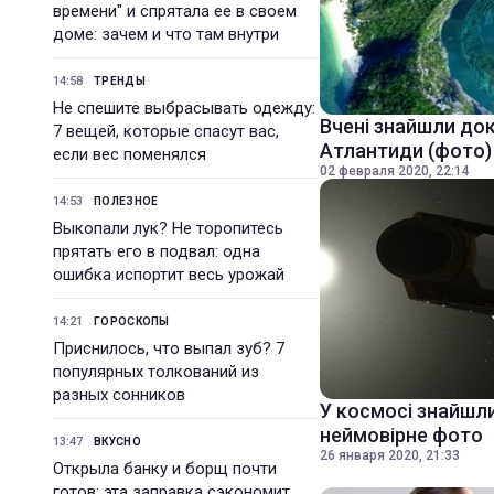
времени" и спрятала ее в своем
доме: зачем и что там внутри
14:58
ТРЕНДЫ
Не спешите выбрасывать одежду:
Вчені знайшли док
7 вещей, которые спасут вас,
Атлантиди (фото)
если вес поменялся
02 февраля 2020, 22:14
14:53
ПОЛЕЗНОЕ
Выкопали лук? Не торопитесь
прятать его в подвал: одна
ошибка испортит весь урожай
14:21
ГОРОСКОПЫ
Приснилось, что выпал зуб? 7
популярных толкований из
разных сонников
У космосі знайшли
неймовірне фото
13:47
ВКУСНО
26 января 2020, 21:33
Открыла банку и борщ почти
готов: эта заправка сэкономит