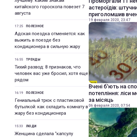
лучшему: каким знакам
Проморгали 11 не
китайского гороскопа повезет 7
астероїдів: штучн
августа
приголомшив вче
19 февраля 2020, 23:47
17:25
ПОЛЕЗНОЕ
Адская поездка отменяется: как
выжить в поезде без
кондиционера в сильную жару
16:55
ТРЕНДЫ
Тихий развод: 8 признаков, что
человек вас уже бросил, хотя еще
рядом
Вчені б'ють на сп
потепління: ліси 
16:19
ПОЛЕЗНОЕ
за місяць
Гениальный трюк с пластиковой
06 февраля 2020, 07:54
бутылкой: как охладить комнату в
жару без кондиционера
15:33
ЛЮДИ
Женщина сделала "капсулу