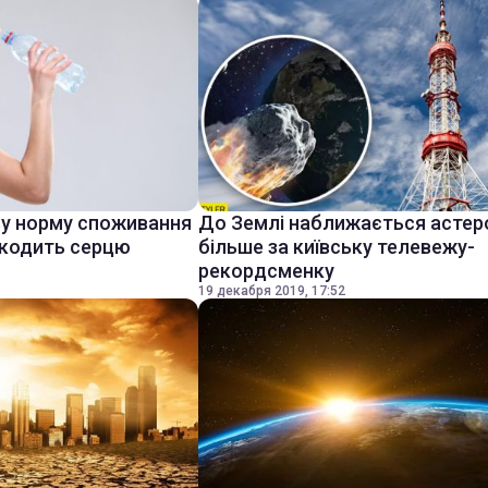
ву норму споживання
До Землі наближається астер
шкодить серцю
більше за київську телевежу-
рекордсменку
19 декабря 2019, 17:52