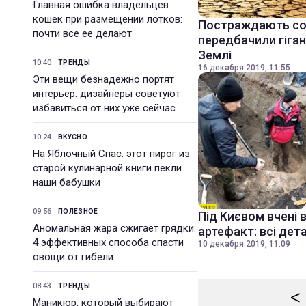
Главная ошибка владельцев
кошек при размещении лотков:
Постраждають сотн
почти все ее делают
передбачили гіган
Землі
10:40
ТРЕНДЫ
16 декабря 2019, 11:55
Эти вещи безнадежно портят
интерьер: дизайнеры советуют
избавиться от них уже сейчас
10:24
ВКУСНО
На Яблочный Спас: этот пирог из
старой кулинарной книги пекли
наши бабушки
09:56
ПОЛЕЗНОЕ
Під Києвом вчені 
Аномальная жара сжигает грядки:
артефакт: всі дета
4 эффективных способа спасти
10 декабря 2019, 11:09
овощи от гибели
08:43
ТРЕНДЫ
<
Маникюр, который выбирают