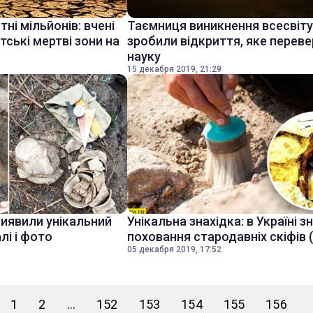
і мільйонів: вчені
Таємниця виникнення всесвіту:
тські мертві зони на
зробили відкриття, яке перев
науку
15 декабря 2019, 21:29
виявили унікальний
Унікальна знахідка: в Україні 
лі і фото
поховання стародавніх скіфів 
05 декабря 2019, 17:52
1
2
...
152
153
154
155
156