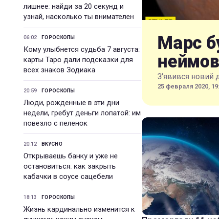
лишнее: найди за 20 секунд и
узнай, насколько ты внимателен
Марс б
06:02
ГОРОСКОПЫ
Кому улыбнется судьба 7 августа:
неймов
карты Таро дали подсказки для
всех знаков Зодиака
З'явився новий 
25 февраля 2020, 19
20:59
ГОРОСКОПЫ
Люди, рожденные в эти дни
недели, гребут деньги лопатой: им
повезло с пеленок
20:12
ВКУСНО
Открываешь банку и уже не
остановиться: как закрыть
кабачки в соусе сацебели
18:13
ГОРОСКОПЫ
Жизнь кардинально изменится к