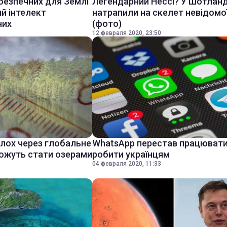
безпечних для Землі
Легендарний Нессі? У Шотланд
ий інтелект
натрапили на скелет невідомої
них
(фото)
12 февраля 2020, 23:50
олох через глобальне
WhatsApp перестав працювати
можуть стати озерами
робити українцям
04 февраля 2020, 11:33