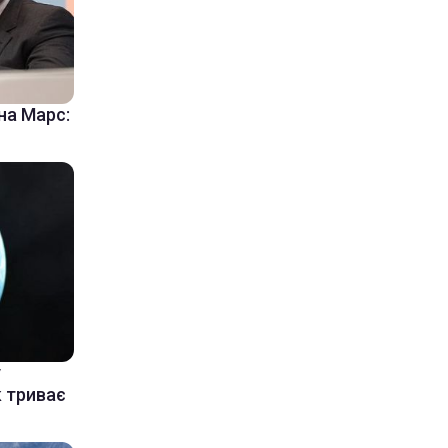
на Марс:
у
к триває