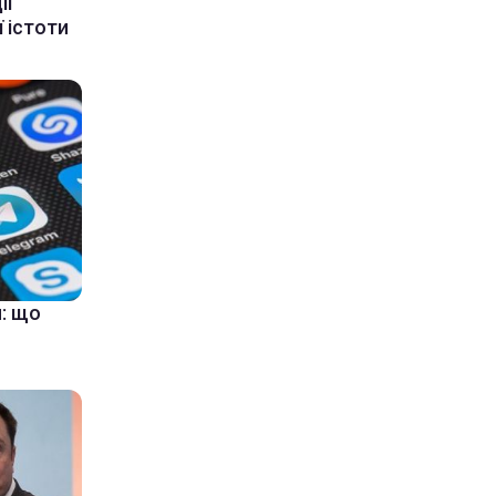
ії
 істоти
: що