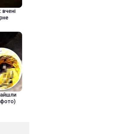
 вчені
ерне
знайшли
(фото)