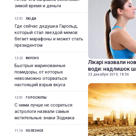
зимой время и деньги
12:51
ЛЮДИ
Где сейчас дедушка Гарольд,
который стал звездой мемов:
бегает марафоны и может стать
президентом
12:22
ВКУСНО
Лікарі назвали но
Быстрые маринованные
води: надлишок 
помидоры, от которых
23 декабря 2019, 18:56
невозможно оторваться:
настоящий взрыв вкуса
12:01
ГОРОСКОПЫ
С ними лучше не ссориться:
астрологи назвали самые
мстительные знаки Зодиака
11:16
ПОЛЕЗНОЕ