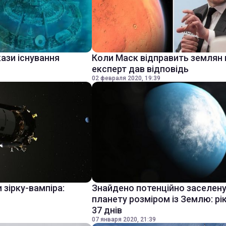
ази існування
Коли Маск відправить землян 
експерт дав відповідь
02 февраля 2020, 19:39
 зірку-вампіра:
Знайдено потенційно заселен
планету розміром із Землю: рі
37 днів
07 января 2020, 21:39