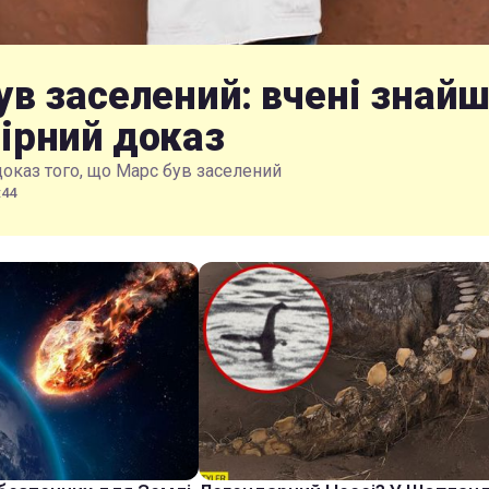
ув заселений: вчені знай
ірний доказ
доказ того, що Марс був заселений
:44