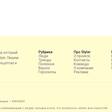
Рубрики
Про Styler
на, который
Люди
О проекте
style. Пишем
Тренды
Контакты
рецептах и
Полезное
Команда
Вкусно
О компании
Гороскопы
Реклама
едиа — R40-05347
ассказывающим о людях, трендах и всё, что интересно читать вне новостей.