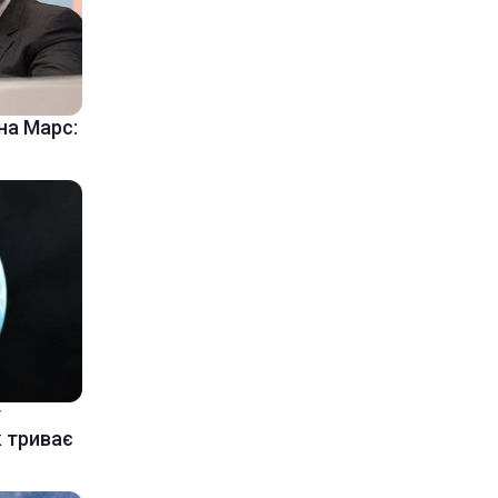
на Марс:
у
к триває