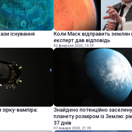
ази існування
Коли Маск відправить землян 
експерт дав відповідь
02 февраля 2020, 19:39
 зірку-вампіра:
Знайдено потенційно заселен
планету розміром із Землю: рі
37 днів
07 января 2020, 21:39