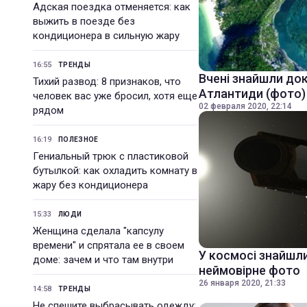
Адская поездка отменяется: как
выжить в поезде без
кондиционера в сильную жару
16:55
ТРЕНДЫ
Вчені знайшли док
Тихий развод: 8 признаков, что
Атлантиди (фото)
человек вас уже бросил, хотя еще
02 февраля 2020, 22:14
рядом
16:19
ПОЛЕЗНОЕ
Гениальный трюк с пластиковой
бутылкой: как охладить комнату в
жару без кондиционера
15:33
ЛЮДИ
Женщина сделала "капсулу
времени" и спрятала ее в своем
У космосі знайшли
доме: зачем и что там внутри
неймовірне фото
26 января 2020, 21:33
14:58
ТРЕНДЫ
Не спешите выбрасывать одежду: