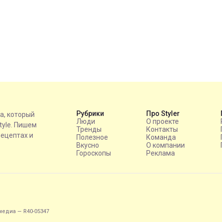
Рубрики
Про Styler
на, который
Люди
О проекте
style. Пишем
Тренды
Контакты
рецептах и
Полезное
Команда
Вкусно
О компании
Гороскопы
Реклама
едиа — R40-05347