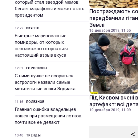
который стал звездой мемов:
бегает марафоны и может стать
Постраждають сотн
президентом
передбачили гіган
Землі
12:22
ВКУСНО
16 декабря 2019, 11:55
Быстрые маринованные
помидоры, от которых
невозможно оторваться:
настоящий взрыв вкуса
12:01
ГОРОСКОПЫ
С ними лучше не ссориться:
астрологи назвали самые
мстительные знаки Зодиака
Під Києвом вчені 
11:16
ПОЛЕЗНОЕ
артефакт: всі дета
Главная ошибка владельцев
10 декабря 2019, 11:09
кошек при размещении лотков:
почти все ее делают
<
10:40
ТРЕНДЫ