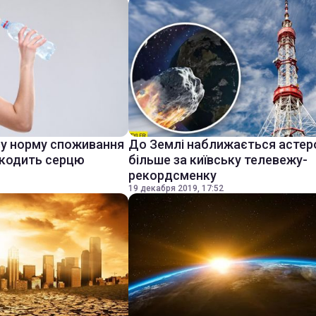
ву норму споживання
До Землі наближається астер
шкодить серцю
більше за київську телевежу-
рекордсменку
19 декабря 2019, 17:52