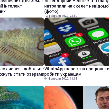
безпечних для Землі
Легендарний Нессі? У Шотланд
ий інтелект
натрапили на скелет невідомої
них
(фото)
12 февраля 2020, 23:50
олох через глобальне
WhatsApp перестав працювати
можуть стати озерами
робити українцям
04 февраля 2020, 11:33