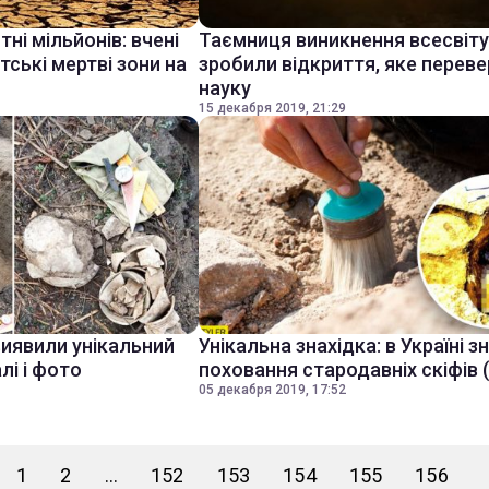
і мільйонів: вчені
Таємниця виникнення всесвіту:
тські мертві зони на
зробили відкриття, яке перев
науку
15 декабря 2019, 21:29
виявили унікальний
Унікальна знахідка: в Україні 
лі і фото
поховання стародавніх скіфів 
05 декабря 2019, 17:52
1
2
...
152
153
154
155
156