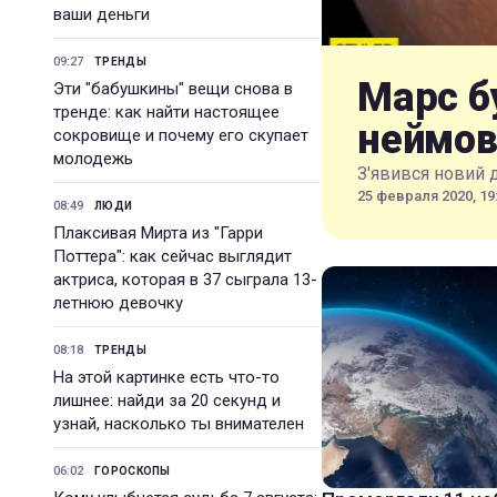
ваши деньги
09:27
ТРЕНДЫ
Марс б
Эти "бабушкины" вещи снова в
тренде: как найти настоящее
неймов
сокровище и почему его скупает
молодежь
З'явився новий 
25 февраля 2020, 19
08:49
ЛЮДИ
Плаксивая Мирта из "Гарри
Поттера": как сейчас выглядит
актриса, которая в 37 сыграла 13-
летнюю девочку
08:18
ТРЕНДЫ
На этой картинке есть что-то
лишнее: найди за 20 секунд и
узнай, насколько ты внимателен
06:02
ГОРОСКОПЫ