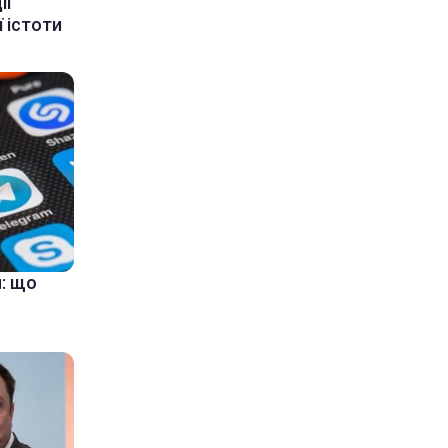
ії
 істоти
: що