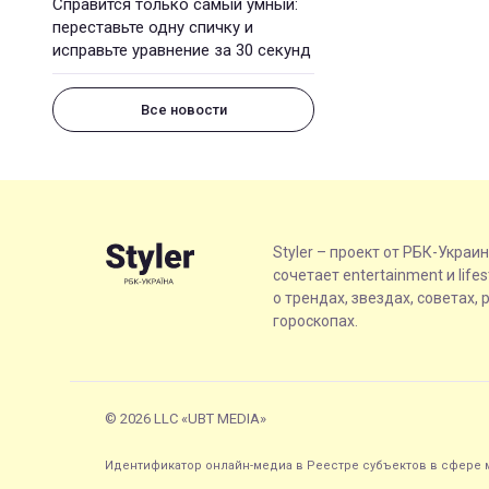
Справится только самый умный:
переставьте одну спичку и
исправьте уравнение за 30 секунд
Все новости
Styler – проект от РБК-Украи
сочетает entertainment и life
о трендах, звездах, советах, 
гороскопах.
© 2026 LLC «UBT MEDIA»
Идентификатор онлайн-медиа в Реестре субъектов в сфере м