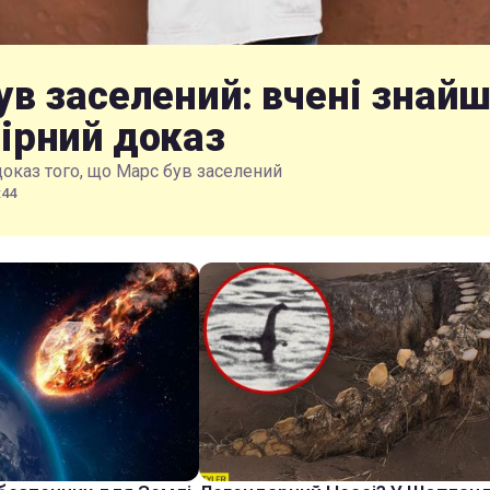
ув заселений: вчені знай
ірний доказ
доказ того, що Марс був заселений
:44