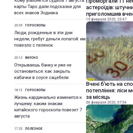
Кому улыбнется судьба 7 августа:
Проморгали 11 не
карты Таро дали подсказки для
астероїдів: штучн
всех знаков Зодиака
приголомшив вче
19 февраля 2020, 23:47
20:59
ГОРОСКОПЫ
Люди, рожденные в эти дни
недели, гребут деньги лопатой: им
повезло с пеленок
20:12
ВКУСНО
Открываешь банку и уже не
остановиться: как закрыть
кабачки в соусе сацебели
Вчені б'ють на сп
потепління: ліси 
18:13
ГОРОСКОПЫ
за місяць
Жизнь кардинально изменится к
06 февраля 2020, 07:54
лучшему: каким знакам
китайского гороскопа повезет 7
августа
17:25
ПОЛЕЗНОЕ