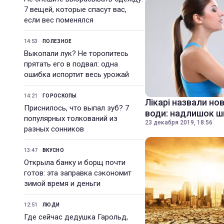
7 вещей, которые спасут вас,
если вес поменялся
14:53
ПОЛЕЗНОЕ
Выкопали лук? Не торопитесь
прятать его в подвал: одна
ошибка испортит весь урожай
14:21
ГОРОСКОПЫ
Лікарі назвали но
Приснилось, что выпал зуб? 7
води: надлишок 
популярных толкований из
23 декабря 2019, 18:56
разных сонников
13:47
ВКУСНО
Открыла банку и борщ почти
готов: эта заправка сэкономит
зимой время и деньги
12:51
ЛЮДИ
Где сейчас дедушка Гарольд,