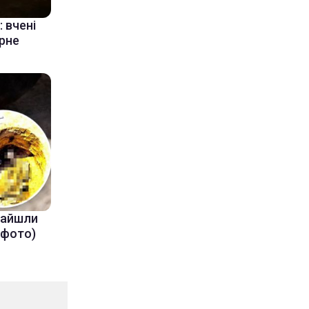
 вчені
ерне
знайшли
(фото)