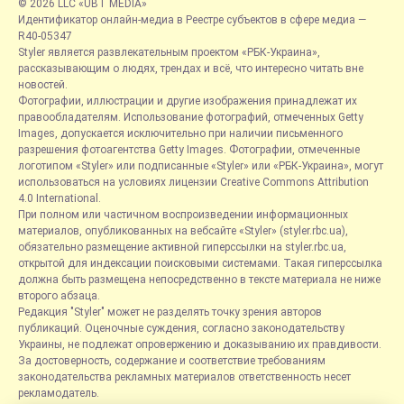
© 2026 LLC «UBT MEDIA»
Идентификатор онлайн-медиа в Реестре субъектов в сфере медиа —
R40-05347
Styler является развлекательным проектом «РБК-Украина»,
рассказывающим о людях, трендах и всё, что интересно читать вне
новостей.
Фотографии, иллюстрации и другие изображения принадлежат их
правообладателям. Использование фотографий, отмеченных Getty
Images, допускается исключительно при наличии письменного
разрешения фотоагентства Getty Images. Фотографии, отмеченные
логотипом «Styler» или подписанные «Styler» или «РБК-Украина», могут
использоваться на условиях лицензии Creative Commons Attribution
4.0 International.
При полном или частичном воспроизведении информационных
материалов, опубликованных на вебсайте «Styler» (styler.rbc.ua),
обязательно размещение активной гиперссылки на styler.rbc.ua,
открытой для индексации поисковыми системами. Такая гиперссылка
должна быть размещена непосредственно в тексте материала не ниже
второго абзаца.
Редакция "Styler" может не разделять точку зрения авторов
публикаций. Оценочные суждения, согласно законодательству
Украины, не подлежат опровержению и доказыванию их правдивости.
За достоверность, содержание и соответствие требованиям
законодательства рекламных материалов ответственность несет
рекламодатель.