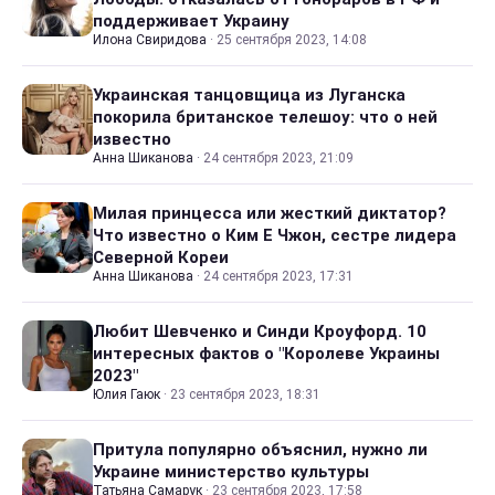
поддерживает Украину
Илона Свиридова
·
25 сентября 2023, 14:08
Украинская танцовщица из Луганска
покорила британское телешоу: что о ней
известно
Анна Шиканова
·
24 сентября 2023, 21:09
Милая принцесса или жесткий диктатор?
Что известно о Ким Е Чжон, сестре лидера
Северной Кореи
Анна Шиканова
·
24 сентября 2023, 17:31
Любит Шевченко и Синди Кроуфорд. 10
интересных фактов о "Королеве Украины
2023"
Юлия Гаюк
·
23 сентября 2023, 18:31
Притула популярно объяснил, нужно ли
Украине министерство культуры
Татьяна Самарук
·
23 сентября 2023, 17:58