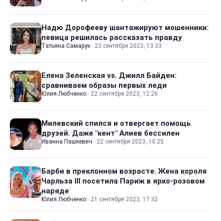
Надю Дорофееву шантажируют мошенники:
певица решилась рассказать правду
Татьяна Самарук
·
23 сентября 2023, 13:33
Елена Зеленская vs. Джилл Байден:
сравниваем образы первых леди
Юлия Любченко
·
22 сентября 2023, 12:26
Милевский спился и отвергает помощь
друзей. Даже "кент" Алиев бессилен
Иванна Пашкевич
·
22 сентября 2023, 10:25
Барби в преклонном возрасте. Жена короля
Чарльза III посетила Париж в ярко-розовом
наряде
Юлия Любченко
·
21 сентября 2023, 17:32