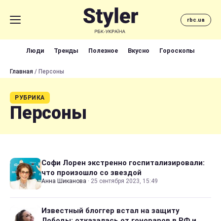
rbc.ua
Люди
Тренды
Полезное
Вкусно
Гороскопы
Главная
/ Персоны
РУБРИКА
Персоны
Софи Лорен экстренно госпитализировали:
что произошло со звездой
Анна Шиканова
·
25 сентября 2023, 15:49
Известный блоггер встал на защиту
Лободы: отказалась от гонораров в РФ и