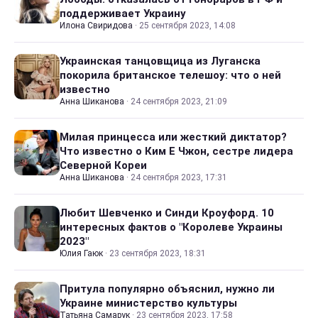
поддерживает Украину
Илона Свиридова
·
25 сентября 2023, 14:08
Украинская танцовщица из Луганска
покорила британское телешоу: что о ней
известно
Анна Шиканова
·
24 сентября 2023, 21:09
Милая принцесса или жесткий диктатор?
Что известно о Ким Е Чжон, сестре лидера
Северной Кореи
Анна Шиканова
·
24 сентября 2023, 17:31
Любит Шевченко и Синди Кроуфорд. 10
интересных фактов о "Королеве Украины
2023"
Юлия Гаюк
·
23 сентября 2023, 18:31
Притула популярно объяснил, нужно ли
Украине министерство культуры
Татьяна Самарук
·
23 сентября 2023, 17:58