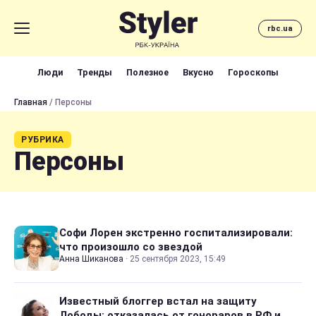
rbc.ua
Люди
Тренды
Полезное
Вкусно
Гороскопы
Главная
/ Персоны
РУБРИКА
Персоны
Софи Лорен экстренно госпитализировали:
что произошло со звездой
Анна Шиканова
·
25 сентября 2023, 15:49
Известный блоггер встал на защиту
Лободы: отказалась от гонораров в РФ и