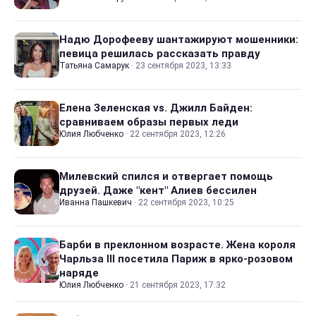
Надю Дорофееву шантажируют мошенники:
певица решилась рассказать правду
Татьяна Самарук
·
23 сентября 2023, 13:33
Елена Зеленская vs. Джилл Байден:
сравниваем образы первых леди
Юлия Любченко
·
22 сентября 2023, 12:26
Милевский спился и отвергает помощь
друзей. Даже "кент" Алиев бессилен
Иванна Пашкевич
·
22 сентября 2023, 10:25
Барби в преклонном возрасте. Жена короля
Чарльза III посетила Париж в ярко-розовом
наряде
Юлия Любченко
·
21 сентября 2023, 17:32