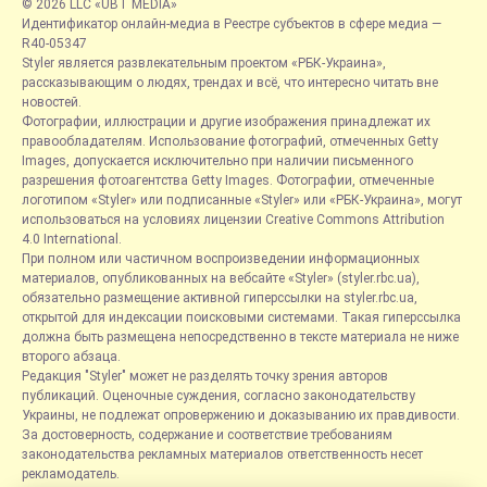
© 2026 LLC «UBT MEDIA»
Идентификатор онлайн-медиа в Реестре субъектов в сфере медиа —
R40-05347
Styler является развлекательным проектом «РБК-Украина»,
рассказывающим о людях, трендах и всё, что интересно читать вне
новостей.
Фотографии, иллюстрации и другие изображения принадлежат их
правообладателям. Использование фотографий, отмеченных Getty
Images, допускается исключительно при наличии письменного
разрешения фотоагентства Getty Images. Фотографии, отмеченные
логотипом «Styler» или подписанные «Styler» или «РБК-Украина», могут
использоваться на условиях лицензии Creative Commons Attribution
4.0 International.
При полном или частичном воспроизведении информационных
материалов, опубликованных на вебсайте «Styler» (styler.rbc.ua),
обязательно размещение активной гиперссылки на styler.rbc.ua,
открытой для индексации поисковыми системами. Такая гиперссылка
должна быть размещена непосредственно в тексте материала не ниже
второго абзаца.
Редакция "Styler" может не разделять точку зрения авторов
публикаций. Оценочные суждения, согласно законодательству
Украины, не подлежат опровержению и доказыванию их правдивости.
За достоверность, содержание и соответствие требованиям
законодательства рекламных материалов ответственность несет
рекламодатель.