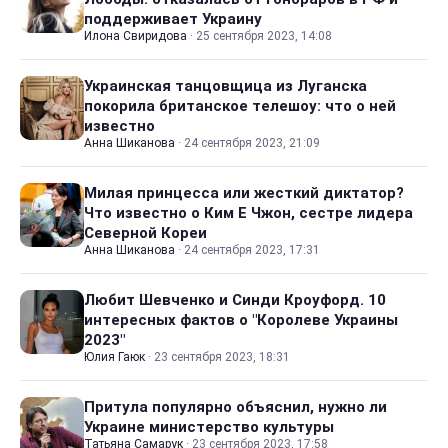
поддерживает Украину
Илона Свиридова
·
25 сентября 2023, 14:08
Украинская танцовщица из Луганска
покорила британское телешоу: что о ней
известно
Анна Шиканова
·
24 сентября 2023, 21:09
Милая принцесса или жесткий диктатор?
Что известно о Ким Е Чжон, сестре лидера
Северной Кореи
Анна Шиканова
·
24 сентября 2023, 17:31
Любит Шевченко и Синди Кроуфорд. 10
интересных фактов о "Королеве Украины
2023"
Юлия Гаюк
·
23 сентября 2023, 18:31
Притула популярно объяснил, нужно ли
Украине министерство культуры
Татьяна Самарук
·
23 сентября 2023, 17:58