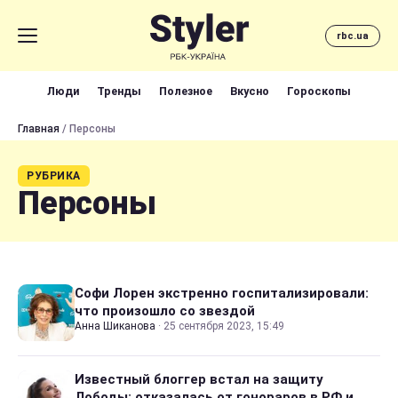
rbc.ua
Люди
Тренды
Полезное
Вкусно
Гороскопы
Главная
/ Персоны
РУБРИКА
Персоны
Софи Лорен экстренно госпитализировали:
что произошло со звездой
Анна Шиканова
·
25 сентября 2023, 15:49
Известный блоггер встал на защиту
Лободы: отказалась от гонораров в РФ и