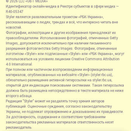
© 2026 LLC «UBT MEDIA»
Идентификатор онлайн-медиа в Реестре субъектов в сфере медиа —
R40-05347
Styler является развлекательным проектом «РБК-Украина»,
рассказывающим о людях, трендах и всё, что интересно читать вне
новостей.
Фотографии, иллюстрации и другие изображения принадлежат их
правообладателям. Использование фотографий, отмеченных Getty
Images, допускается исключительно при наличии письменного
разрешения фотоагентства Getty Images. Фотографии, отмеченные
логотипом «Styler» или подписанные «Styler» или «РБК-Украина», могут
использоваться на условиях лицензии Creative Commons Attribution
4.0 International.
При полном или частичном воспроизведении информационных
материалов, опубликованных на вебсайте «Styler» (styler.rbc.ua),
обязательно размещение активной гиперссылки на styler.rbc.ua,
открытой для индексации поисковыми системами. Такая гиперссылка
должна быть размещена непосредственно в тексте материала не ниже
второго абзаца.
Редакция "Styler" может не разделять точку зрения авторов
публикаций. Оценочные суждения, согласно законодательству
Украины, не подлежат опровержению и доказыванию их правдивости.
За достоверность, содержание и соответствие требованиям
законодательства рекламных материалов ответственность несет
рекламодатель.