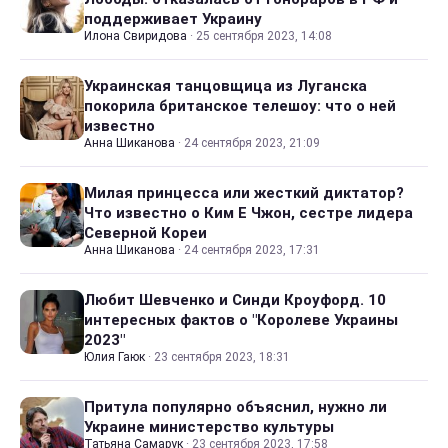
поддерживает Украину
Илона Свиридова
·
25 сентября 2023, 14:08
Украинская танцовщица из Луганска
покорила британское телешоу: что о ней
известно
Анна Шиканова
·
24 сентября 2023, 21:09
Милая принцесса или жесткий диктатор?
Что известно о Ким Е Чжон, сестре лидера
Северной Кореи
Анна Шиканова
·
24 сентября 2023, 17:31
Любит Шевченко и Синди Кроуфорд. 10
интересных фактов о "Королеве Украины
2023"
Юлия Гаюк
·
23 сентября 2023, 18:31
Притула популярно объяснил, нужно ли
Украине министерство культуры
Татьяна Самарук
·
23 сентября 2023, 17:58