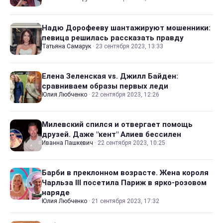
Надю Дорофееву шантажируют мошенники:
певица решилась рассказать правду
Татьяна Самарук
·
23 сентября 2023, 13:33
Елена Зеленская vs. Джилл Байден:
сравниваем образы первых леди
Юлия Любченко
·
22 сентября 2023, 12:26
Милевский спился и отвергает помощь
друзей. Даже "кент" Алиев бессилен
Иванна Пашкевич
·
22 сентября 2023, 10:25
Барби в преклонном возрасте. Жена короля
Чарльза III посетила Париж в ярко-розовом
наряде
Юлия Любченко
·
21 сентября 2023, 17:32