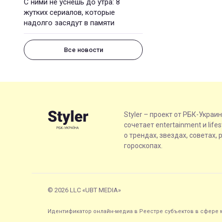
С ними не уснешь до утра: 8
жутких сериалов, которые
надолго засядут в памяти
Все новости
Styler – проект от РБК-Украи
сочетает entertainment и life
о трендах, звездах, советах, 
гороскопах.
© 2026 LLC «UBT MEDIA»
Идентификатор онлайн-медиа в Реестре субъектов в сфере м