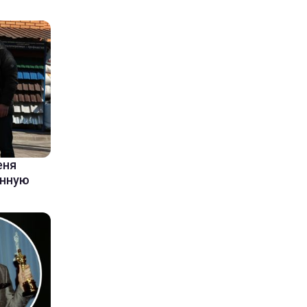
еня
енную