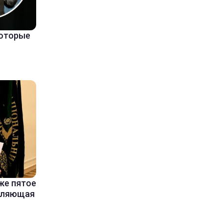
которые
же пятое
вляющая