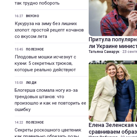
так трудно побороть
16:27
ВКУСНО
Кукуруза на зиму без лишних
хлопот: простой рецепт кочанов
со вкусом лета
Притула популярн
ли Украине минис
15:45
ПОЛЕЗНОЕ
Татьяна Самарук
·
23 сент
Плодовые мошки исчезнут с
кухни: 5 секретных трюков,
которые реально действуют
15:03
ЛЮДИ
Блогерша сломала ногу из-за
трендовых штанов: что
произошло и как не повторить ее
ошибку
14:22
ПОЛЕЗНОЕ
Елена Зеленская 
Секреты роскошного цветения:
сравниваем образ
как правильно обрезать розы,