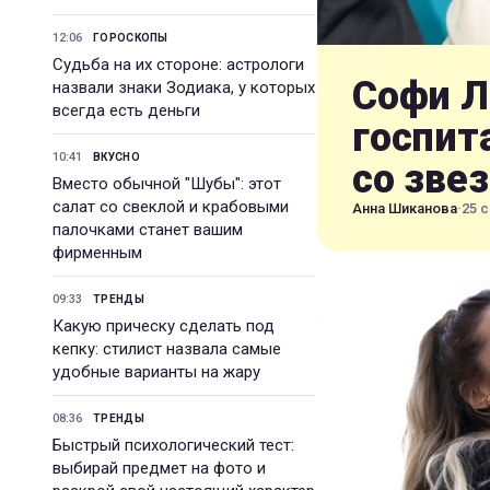
12:06
ГОРОСКОПЫ
Судьба на их стороне: астрологи
Софи Л
назвали знаки Зодиака, у которых
всегда есть деньги
госпит
10:41
ВКУСНО
со зве
Вместо обычной "Шубы": этот
салат со свеклой и крабовыми
Анна Шиканова
·
25 с
палочками станет вашим
фирменным
09:33
ТРЕНДЫ
Какую прическу сделать под
кепку: стилист назвала самые
удобные варианты на жару
08:36
ТРЕНДЫ
Быстрый психологический тест:
выбирай предмет на фото и