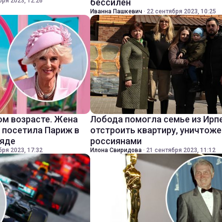
бря 2023, 12:26
бессилен
Иванна Пашкевич
·
22 сентября 2023, 10:25
ом возрасте. Жена
Лобода помогла семье из Ирп
I посетила Париж в
отстроить квартиру, уничтож
ряде
россиянами
бря 2023, 17:32
Илона Свиридова
·
21 сентября 2023, 11:12