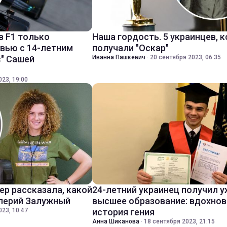
в F1 только
Наша гордость. 5 украинцев, 
рвью с 14-летним
получали "Оскар"
" Сашей
Иванна Пашкевич
·
20 сентября 2023, 06:35
023, 19:00
ер рассказала, какой
24-летний украинец получил у
алерий Залужный
высшее образование: вдохно
023, 10:47
история гения
Анна Шиканова
·
18 сентября 2023, 21:15