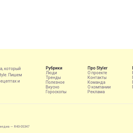
Рубрики
Про Styler
на, который
Люди
О проекте
style. Пишем
Тренды
Контакты
рецептах и
Полезное
Команда
Вкусно
О компании
Гороскопы
Реклама
едиа — R40-05347