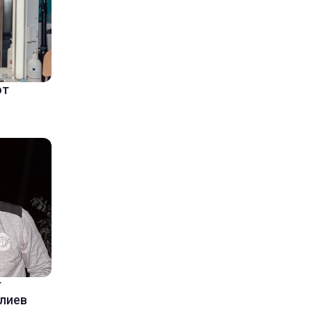
ют
т
Алиев