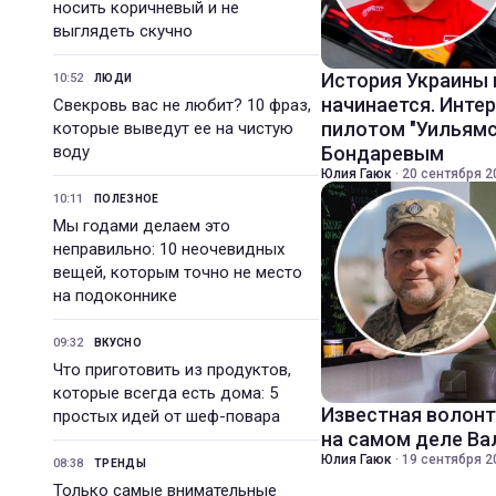
носить коричневый и не
выглядеть скучно
История Украины 
10:52
ЛЮДИ
начинается. Инте
Свекровь вас не любит? 10 фраз,
пилотом "Уильямс
которые выведут ее на чистую
воду
Бондаревым
Юлия Гаюк
·
20 сентября 2
10:11
ПОЛЕЗНОЕ
Мы годами делаем это
неправильно: 10 неочевидных
вещей, которым точно не место
на подоконнике
09:32
ВКУСНО
Что приготовить из продуктов,
которые всегда есть дома: 5
Известная волонт
простых идей от шеф-повара
на самом деле В
Юлия Гаюк
·
19 сентября 2
08:38
ТРЕНДЫ
Только самые внимательные