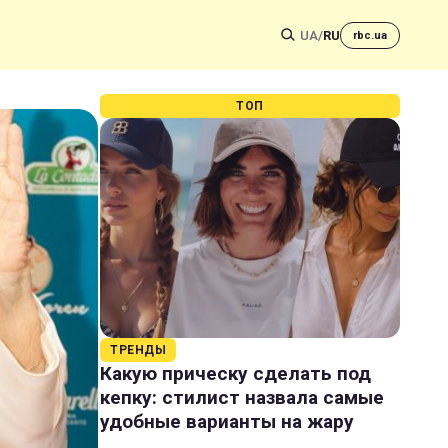
UA
/
RU
rbc.ua
ТОП
ТРЕНДЫ
Какую прическу сделать под
кепку: стилист назвала самые
удобные варианты на жару