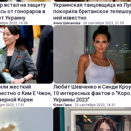
р встал на защиту
Украинская танцовщица из Лу
сь от гонораров в
покорила британское телешоу:
т Украину
ней известно
ября 2023, 14:08
Анна Шиканова
·
24 сентября 2023, 21:09
или жесткий
Любит Шевченко и Синди Кро
вестно о Ким Е Чжон,
10 интересных фактов о "Коро
верной Кореи
Украины 2023"
ря 2023, 17:31
Юлия Гаюк
·
23 сентября 2023, 18:31