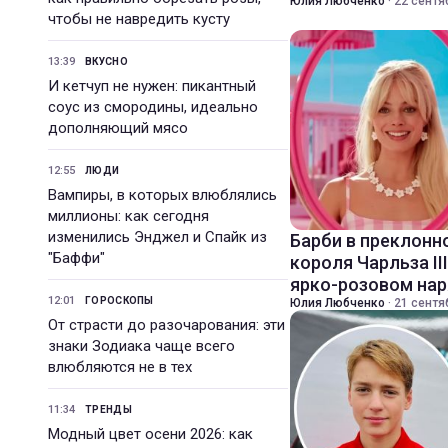
Юлия Любченко
·
22 сентя
чтобы не навредить кусту
13:39
ВКУСНО
И кетчуп не нужен: пикантный
соус из смородины, идеально
дополняющий мясо
12:55
ЛЮДИ
Вампиры, в которых влюблялись
миллионы: как сегодня
изменились Энджел и Спайк из
Барби в преклонн
"Баффи"
короля Чарльза II
ярко-розовом на
12:01
ГОРОСКОПЫ
Юлия Любченко
·
21 сентя
От страсти до разочарования: эти
знаки Зодиака чаще всего
влюбляются не в тех
11:34
ТРЕНДЫ
Модный цвет осени 2026: как