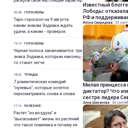
раскрой свой настоящий характер
Известный блогге
Лободы: отказала
06:08
ГОРОСКОПЫ
РФ и поддерживае
Таро-гороскоп на 9 августа:
Илона Свиридова
·
25 сент
каким знакам Зодиака ждать
удачи, а каким - проверок
19:19
ГОРОСКОПЫ
Черная полоса заканчивается: три
знака Зодиака, которым наконец-
то станет легче
18:02
ТРЕНДЫ
7 романтических комедий
Милая принцесса 
"нулевых", которые хочется
диктатор? Что из
пересматривать снова и снова
сестре лидера Се
Анна Шиканова
·
24 сентяб
17:14
ПОЛЕЗНОЕ
Растет "из воздуха" и
"высасывает" жизнь из растений:
что такое повилика и почему ее