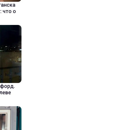
ганска
 что о
уфорд.
леве