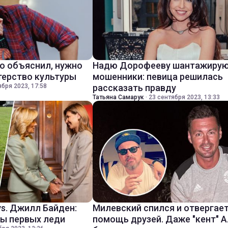
о объяснил, нужно
Надю Дорофееву шантажиру
терство культуры
мошенники: певица решилась
ября 2023, 17:58
рассказать правду
Татьяна Самарук
·
23 сентября 2023, 13:33
vs. Джилл Байден:
Милевский спился и отвергае
ы первых леди
помощь друзей. Даже "кент" 