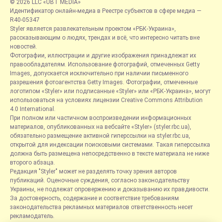
© 2026 LLC «UBT MEDIA»
Идентификатор онлайн-медиа в Реестре субъектов в сфере медиа —
R40-05347
Styler является развлекательным проектом «РБК-Украина»,
рассказывающим о людях, трендах и всё, что интересно читать вне
новостей.
Фотографии, иллюстрации и другие изображения принадлежат их
правообладателям. Использование фотографий, отмеченных Getty
Images, допускается исключительно при наличии письменного
разрешения фотоагентства Getty Images. Фотографии, отмеченные
логотипом «Styler» или подписанные «Styler» или «РБК-Украина», могут
использоваться на условиях лицензии Creative Commons Attribution
4.0 International.
При полном или частичном воспроизведении информационных
материалов, опубликованных на вебсайте «Styler» (styler.rbc.ua),
обязательно размещение активной гиперссылки на styler.rbc.ua,
открытой для индексации поисковыми системами. Такая гиперссылка
должна быть размещена непосредственно в тексте материала не ниже
второго абзаца.
Редакция "Styler" может не разделять точку зрения авторов
публикаций. Оценочные суждения, согласно законодательству
Украины, не подлежат опровержению и доказыванию их правдивости.
За достоверность, содержание и соответствие требованиям
законодательства рекламных материалов ответственность несет
рекламодатель.