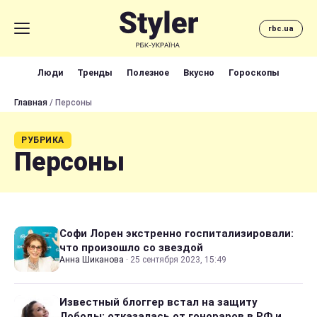
rbc.ua
Люди
Тренды
Полезное
Вкусно
Гороскопы
Главная
/ Персоны
РУБРИКА
Персоны
Софи Лорен экстренно госпитализировали:
что произошло со звездой
Анна Шиканова
·
25 сентября 2023, 15:49
Известный блоггер встал на защиту
Лободы: отказалась от гонораров в РФ и