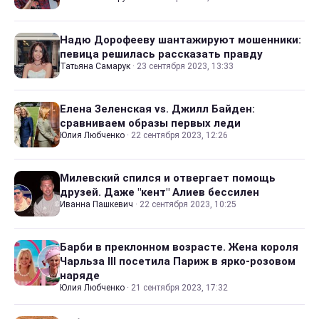
Надю Дорофееву шантажируют мошенники:
певица решилась рассказать правду
Татьяна Самарук
·
23 сентября 2023, 13:33
Елена Зеленская vs. Джилл Байден:
сравниваем образы первых леди
Юлия Любченко
·
22 сентября 2023, 12:26
Милевский спился и отвергает помощь
друзей. Даже "кент" Алиев бессилен
Иванна Пашкевич
·
22 сентября 2023, 10:25
Барби в преклонном возрасте. Жена короля
Чарльза III посетила Париж в ярко-розовом
наряде
Юлия Любченко
·
21 сентября 2023, 17:32