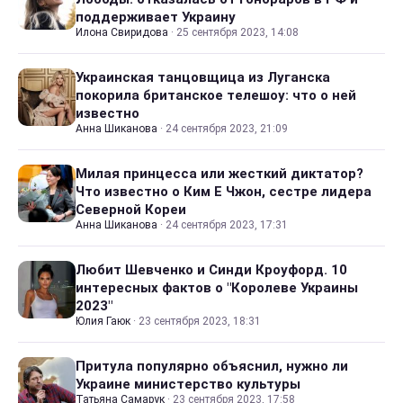
поддерживает Украину
Илона Свиридова
·
25 сентября 2023, 14:08
Украинская танцовщица из Луганска
покорила британское телешоу: что о ней
известно
Анна Шиканова
·
24 сентября 2023, 21:09
Милая принцесса или жесткий диктатор?
Что известно о Ким Е Чжон, сестре лидера
Северной Кореи
Анна Шиканова
·
24 сентября 2023, 17:31
Любит Шевченко и Синди Кроуфорд. 10
интересных фактов о "Королеве Украины
2023"
Юлия Гаюк
·
23 сентября 2023, 18:31
Притула популярно объяснил, нужно ли
Украине министерство культуры
Татьяна Самарук
·
23 сентября 2023, 17:58