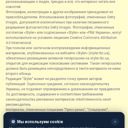
рассказывающим о людях, трендах и всё, что интересно читать вне
новостей.
Фотографии, иллюстрации и другие изображения принадлежат их
правообладателям. Использование фотографий, отмеченных Getty
Images, допускается исключительно при наличии письменного
разрешения фотоагентства Getty Images. Фотографии, отмеченные
логотипом «Styler» или подписанные «Styler» или «РБК-Украина», могут
использоваться на условиях лицензии Creative Commons Attribution
4.0 International.
При полном или частичном воспроизведении информационных
материалов, опубликованных на вебсайте «Styler» (styler.rbc.ua),
обязательно размещение активной гиперссылки на styler.rbc.ua,
открытой для индексации поисковыми системами. Такая гиперссылка
должна быть размещена непосредственно в тексте материала не ниже
второго абзаца.
Редакция "Styler" может не разделять точку зрения авторов
публикаций. Оценочные суждения, согласно законодательству
Украины, не подлежат опровержению и доказыванию их правдивости.
За достоверность, содержание и соответствие требованиям
законодательства рекламных материалов ответственность несет
рекламодатель.
Материалы, отмеченные плашками "Пресс-релиз", "Спецпроект",
"Партнерский материал", "Promo", "Благотворительность" и "Резонанс",
размещаются на правах рекламы.
🍪
Мы используем cookie
✕
Рубрика «Новости компаний» является информационным форматом,