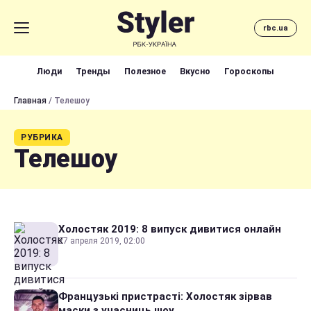
rbc.ua
Люди
Тренды
Полезное
Вкусно
Гороскопы
Главная
/ Телешоу
РУБРИКА
Телешоу
Холостяк 2019: 8 випуск дивитися онлайн
27 апреля 2019, 02:00
Французькі пристрасті: Холостяк зірвав
маски з учасниць шоу