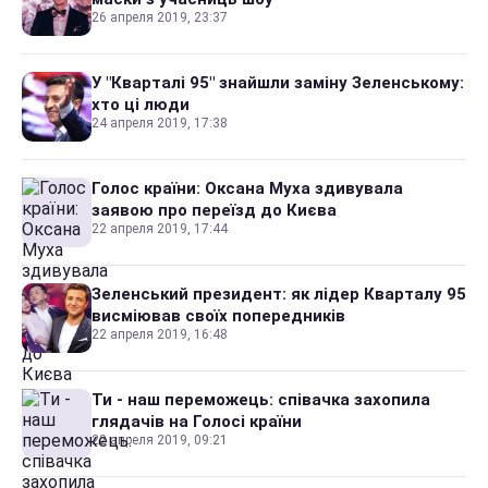
26 апреля 2019, 23:37
У "Кварталі 95" знайшли заміну Зеленському:
хто ці люди
24 апреля 2019, 17:38
Голос країни: Оксана Муха здивувала
заявою про переїзд до Києва
22 апреля 2019, 17:44
Зеленський президент: як лідер Кварталу 95
висміював своїх попередників
22 апреля 2019, 16:48
Ти - наш переможець: співачка захопила
глядачів на Голосі країни
22 апреля 2019, 09:21