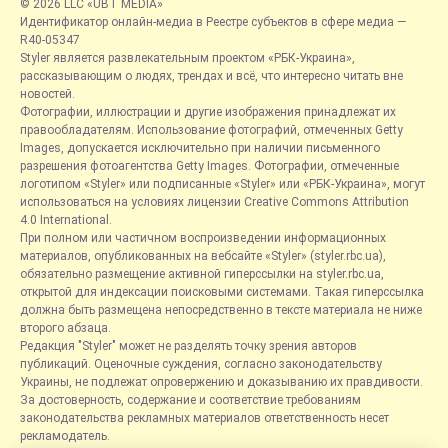
© 2026 LLC «UBT MEDIA»
Идентификатор онлайн-медиа в Реестре субъектов в сфере медиа —
R40-05347
Styler является развлекательным проектом «РБК-Украина»,
рассказывающим о людях, трендах и всё, что интересно читать вне
новостей.
Фотографии, иллюстрации и другие изображения принадлежат их
правообладателям. Использование фотографий, отмеченных Getty
Images, допускается исключительно при наличии письменного
разрешения фотоагентства Getty Images. Фотографии, отмеченные
логотипом «Styler» или подписанные «Styler» или «РБК-Украина», могут
использоваться на условиях лицензии Creative Commons Attribution
4.0 International.
При полном или частичном воспроизведении информационных
материалов, опубликованных на вебсайте «Styler» (styler.rbc.ua),
обязательно размещение активной гиперссылки на styler.rbc.ua,
открытой для индексации поисковыми системами. Такая гиперссылка
должна быть размещена непосредственно в тексте материала не ниже
второго абзаца.
Редакция "Styler" может не разделять точку зрения авторов
публикаций. Оценочные суждения, согласно законодательству
Украины, не подлежат опровержению и доказыванию их правдивости.
За достоверность, содержание и соответствие требованиям
законодательства рекламных материалов ответственность несет
рекламодатель.