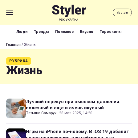
rbc.ua
Люди
Тренды
Полезное
Вкусно
Гороскопы
Главная
/ Жизнь
РУБРИКА
Жизнь
Лучший перекус при высоком давлении:
полезный и еще и очень вкусный
Татьяна Самарук
·
28 мая 2025, 14:20
Игры на iPhone по-новому. В iOS 19 добавят
новое приложение для геймеров: что