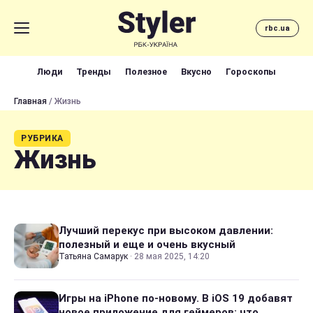
rbc.ua
Люди
Тренды
Полезное
Вкусно
Гороскопы
Главная
/ Жизнь
РУБРИКА
Жизнь
Лучший перекус при высоком давлении:
полезный и еще и очень вкусный
Татьяна Самарук
·
28 мая 2025, 14:20
Игры на iPhone по-новому. В iOS 19 добавят
новое приложение для геймеров: что