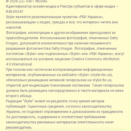
© 2026 LLC «UBT MEDIA»
Идентификатор онлайн-медиа в Реестре субъектов в сфере медиа —
R40-05347
Styler является развлекательным проектом «РБК-Украина»,
рассказывающим о людях, трендах и всё, что интересно читать вне
новостей.
Фотографии, иллюстрации и другие изображения принадлежат их
правообладателям. Использование фотографий, отмеченных Getty
Images, допускается исключительно при наличии письменного
разрешения фотоагентства Getty Images. Фотографии, отмеченные
логотипом «Styler» или подписанные «Styler» или «РБК-Украина», могут
использоваться на условиях лицензии Creative Commons Attribution
4.0 International.
При полном или частичном воспроизведении информационных
материалов, опубликованных на вебсайте «Styler» (styler.rbc.ua),
обязательно размещение активной гиперссылки на styler.rbc.ua,
открытой для индексации поисковыми системами. Такая гиперссылка
должна быть размещена непосредственно в тексте материала не ниже
второго абзаца.
Редакция "Styler" может не разделять точку зрения авторов
публикаций. Оценочные суждения, согласно законодательству
Украины, не подлежат опровержению и доказыванию их правдивости.
За достоверность, содержание и соответствие требованиям
законодательства рекламных материалов ответственность несет
рекламодатель.