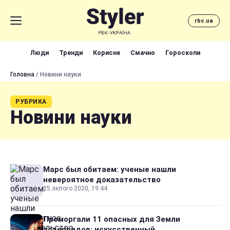
rbc.ua
Люди
Тренди
Корисне
Смачно
Гороскопи
Головна
/ Новини науки
РУБРИКА
Новини науки
Марс был обитаем: ученые нашли
невероятное доказательство
25 лютого 2020, 19:44
Проморгали 11 опасных для Земли
астероидов: искусственный