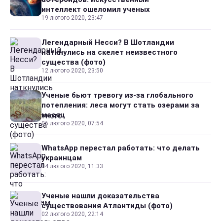
интеллект ошеломил ученых
19 лютого 2020, 23:47
Легендарный Несси? В Шотландии
наткнулись на скелет неизвестного
существа (фото)
12 лютого 2020, 23:50
Ученые бьют тревогу из-за глобального
потепления: леса могут стать озерами за
месяц
06 лютого 2020, 07:54
WhatsApp перестал работать: что делать
украинцам
04 лютого 2020, 11:33
Ученые нашли доказательства
существования Атлантиды (фото)
02 лютого 2020, 22:14