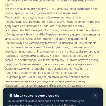
Ідентифікатор онлайн-медіа в Реєстрі суб’єктів у сфері медіа — R40-
05347
Styler є розважальним проєктом «РБК-Україна», який розповідає про
людей, тренди і все, що цікаво читати поза новинами.
Фотографії, ілюстрації та інші зображення належать їхнім
правовласникам. Використання фотографій, позначених Getty Images,
допускається виключно за наявності письмового дозволу
фотоагентства Getty Images. Фотографії, позначені логотипом «Styler»
або підписані «Styler» чи «РБК-Україна», можуть використовуватися на
умовах ліцензії Creative Commons Attribution 4.0 International.
При повному або частковому відтворенні інформаційних матеріалів,
опублікованих на вебсайті «Styler» (styler.rbc.ua), обов'язковим є
розміщення активного гіперпосилання на styler.rbc.ua, відкритого для
індексації пошуковими системами. Таке гіперпосилання має бути
розміщене безпосередньо в тексті матеріалу не нижче другого абзацу.
Редакція «Styler» може не поділяти точку зору авторів публікацій.
Оціночні судження, відповідно до законодавства України, не
підлягають спростуванню та доведенню їх правдивості.
За достовірність, зміст і відповідність вимогам законодавства
рекламних матеріалів відповідальність несе рекламодавець.
Матеріали, позначені плашками «Прес-реліз», «Спецпроєкт»,
«Партнерський матеріал», «Promo», «Благодійність» та «Резонанс»,
розміщуються на правах реклами.
🍪
Ми використовуємо cookie
✕
Рубрика «Новини компаній» є інформаційним форматом, що містить
Ми використовуємо файли cookie для аналізу трафіку та
новини, повідомлення та оголошення, пов'язані з діяльністю
персоналізації контенту. Прочитайте нашу Політику