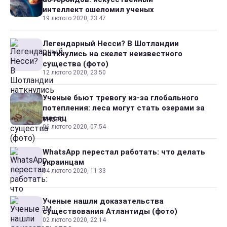
интеллект ошеломил ученых
19 лютого 2020, 23:47
Легендарный Несси? В Шотландии
наткнулись на скелет неизвестного
существа (фото)
12 лютого 2020, 23:50
Ученые бьют тревогу из-за глобального
потепления: леса могут стать озерами за
месяц
06 лютого 2020, 07:54
WhatsApp перестал работать: что делать
украинцам
04 лютого 2020, 11:33
Ученые нашли доказательства
существования Атлантиды (фото)
02 лютого 2020, 22:14