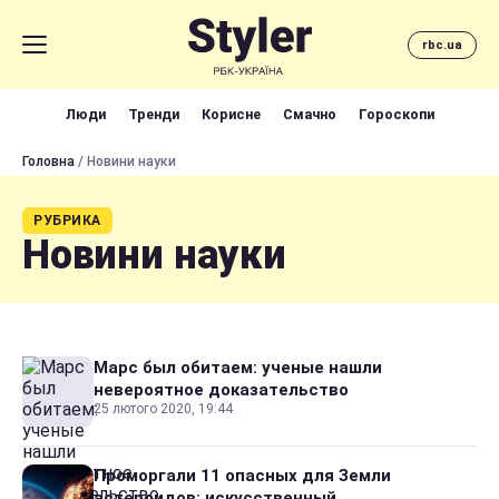
rbc.ua
Люди
Тренди
Корисне
Смачно
Гороскопи
Головна
/ Новини науки
РУБРИКА
Новини науки
Марс был обитаем: ученые нашли
невероятное доказательство
25 лютого 2020, 19:44
Проморгали 11 опасных для Земли
астероидов: искусственный