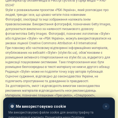
Ідентифікатор онлайн-медіа в Реєстрі суб’єктів у сфері медіа — R40-
05347
Styler є розважальним проєктом «РБК-Україна», який розповідає про
людей, тренди і все, що цікаво читати поза новинами.
Фотографії, ілюстрації та інші зображення належать їхнім
правовласникам. Використання фотографій, позначених Getty Images,
допускається виключно за наявності письмового дозволу
фотоагентства Getty Images. Фотографії, позначені логотипом «Styler»
або підписані «Styler» чи «РБК-Україна», можуть використовуватися на
умовах ліцензії Creative Commons Attribution 4.0 International.
При повному або частковому відтворенні інформаційних матеріалів,
опублікованих на вебсайті «Styler» (styler.rbc.ua), обов'язковим є
розміщення активного гіперпосилання на styler.rbc.ua, відкритого для
індексації пошуковими системами. Таке гіперпосилання має бути
розміщене безпосередньо в тексті матеріалу не нижче другого абзацу.
Редакція «Styler» може не поділяти точку зору авторів публікацій.
Оціночні судження, відповідно до законодавства України, не
підлягають спростуванню та доведенню їх правдивості.
За достовірність, зміст і відповідність вимогам законодавства
рекламних матеріалів відповідальність несе рекламодавець.
Матеріали, позначені плашками «Прес-реліз», «Спецпроєкт»,
«Партнерський матеріал», «Promo», «Благодійність» та «Резонанс»,
розміщуються на правах реклами.
🍪
Ми використовуємо cookie
✕
Рубрика «Новини компаній» є інформаційним форматом, що містить
Ми використовуємо файли cookie для аналізу трафіку та
новини, повідомлення та оголошення, пов'язані з діяльністю
персоналізації контенту. Прочитайте нашу Політику