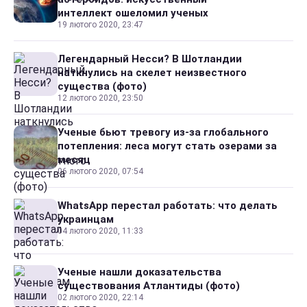
интеллект ошеломил ученых
19 лютого 2020, 23:47
Легендарный Несси? В Шотландии
наткнулись на скелет неизвестного
существа (фото)
12 лютого 2020, 23:50
Ученые бьют тревогу из-за глобального
потепления: леса могут стать озерами за
месяц
06 лютого 2020, 07:54
WhatsApp перестал работать: что делать
украинцам
04 лютого 2020, 11:33
Ученые нашли доказательства
существования Атлантиды (фото)
02 лютого 2020, 22:14