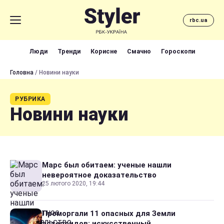
rbc.ua
Люди
Тренди
Корисне
Смачно
Гороскопи
Головна
/ Новини науки
РУБРИКА
Новини науки
Марс был обитаем: ученые нашли
невероятное доказательство
25 лютого 2020, 19:44
Проморгали 11 опасных для Земли
астероидов: искусственный