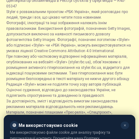
Ідентифікатор онлайн-медіа в Реєстрі суб’єктів у сфері медіа — R40-
05347
Styler є розважальним проєктом «РБК-Україна», який розповідає про
людей, тренди і все, що цікаво читати поза новинами.
Фотографії, ілюстрації та інші зображення належать їхнім
правовласникам. Використання фотографій, позначених Getty Images,
допускається виключно за наявності письмового дозволу
фотоагентства Getty Images. Фотографії, позначені логотипом «Styler»
або підписані «Styler» чи «РБК-Україна», можуть використовуватися на
умовах ліцензії Creative Commons Attribution 4.0 International.
При повному або частковому відтворенні інформаційних матеріалів,
опублікованих на вебсайті «Styler» (styler.rbc.ua), обов'язковим є
розміщення активного гіперпосилання на styler.rbc.ua, відкритого для
індексації пошуковими системами. Таке гіперпосилання має бути
розміщене безпосередньо в тексті матеріалу не нижче другого абзацу.
Редакція «Styler» може не поділяти точку зору авторів публікацій.
Оціночні судження, відповідно до законодавства України, не
підлягають спростуванню та доведенню їх правдивості.
За достовірність, зміст і відповідність вимогам законодавства
рекламних матеріалів відповідальність несе рекламодавець.
Матеріали, позначені плашками «Прес-реліз», «Спецпроєкт»,
«Партнерський матеріал», «Promo», «Благодійність» та «Резонанс»,
розміщуються на правах реклами.
🍪
Ми використовуємо cookie
✕
Рубрика «Новини компаній» є інформаційним форматом, що містить
Ми використовуємо файли cookie для аналізу трафіку та
новини, повідомлення та оголошення, пов'язані з діяльністю
персоналізації контенту. Прочитайте нашу Політику