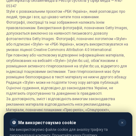
Ідентифікатор онлайн-медіа в Реєстрі суб’єктів у сфері медіа — R40-
05347
Styler є розважальним проєктом «РБК-Україна», який розповідає про
людей, тренди і все, що цікаво читати поза новинами.
Фотографії, ілюстрації та інші зображення належать їхнім
правовласникам. Використання фотографій, позначених Getty Images,
допускається виключно за наявності письмового дозволу
фотоагентства Getty Images. Фотографії, позначені логотипом «Styler»
або підписані «Styler» чи «РБК-Україна», можуть використовуватися на
умовах ліцензії Creative Commons Attribution 4.0 International.
При повному або частковому відтворенні інформаційних матеріалів,
опублікованих на вебсайті «Styler» (styler.rbc.ua), обов'язковим є
розміщення активного гіперпосилання на styler.rbc.ua, відкритого для
індексації пошуковими системами. Таке гіперпосилання має бути
розміщене безпосередньо в тексті матеріалу не нижче другого абзацу.
Редакція «Styler» може не поділяти точку зору авторів публікацій.
Оціночні судження, відповідно до законодавства України, не
підлягають спростуванню та доведенню їх правдивості.
За достовірність, зміст і відповідність вимогам законодавства
рекламних матеріалів відповідальність несе рекламодавець.
Матеріали, позначені плашками «Прес-реліз», «Спецпроєкт»,
«Партнерський матеріал», «Promo», «Благодійність» та «Резонанс»,
розміщуються на правах реклами.
🍪
Ми використовуємо cookie
✕
Рубрика «Новини компаній» є інформаційним форматом, що містить
Ми використовуємо файли cookie для аналізу трафіку та
новини, повідомлення та оголошення, пов'язані з діяльністю
персоналізації контенту. Прочитайте нашу Політику