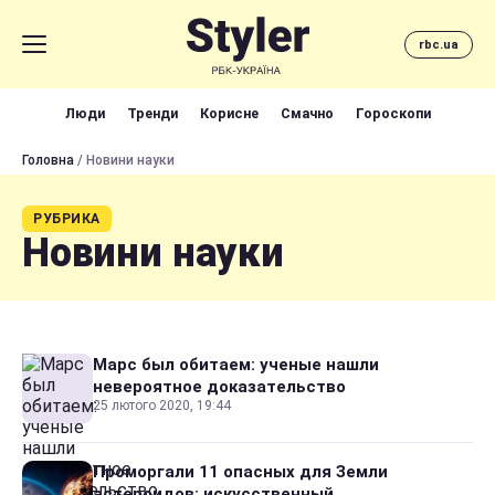
rbc.ua
Люди
Тренди
Корисне
Смачно
Гороскопи
Головна
/ Новини науки
РУБРИКА
Новини науки
Марс был обитаем: ученые нашли
невероятное доказательство
25 лютого 2020, 19:44
Проморгали 11 опасных для Земли
астероидов: искусственный