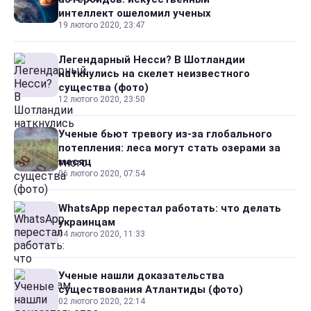
интеллект ошеломил ученых
19 лютого 2020, 23:47
Легендарный Несси? В Шотландии
наткнулись на скелет неизвестного
существа (фото)
12 лютого 2020, 23:50
Ученые бьют тревогу из-за глобального
потепления: леса могут стать озерами за
месяц
06 лютого 2020, 07:54
WhatsApp перестал работать: что делать
украинцам
04 лютого 2020, 11:33
Ученые нашли доказательства
существования Атлантиды (фото)
02 лютого 2020, 22:14