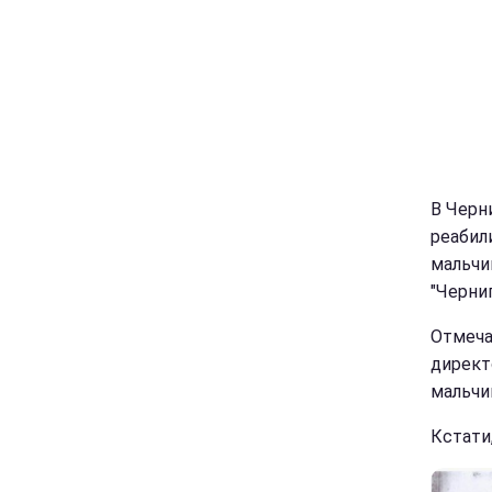
В Черн
реабил
мальчи
"Черни
Отмеча
директ
мальчи
Кстати,