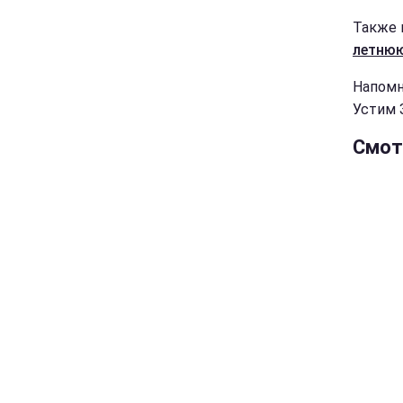
Также 
летню
Напомн
Устим 
Смот