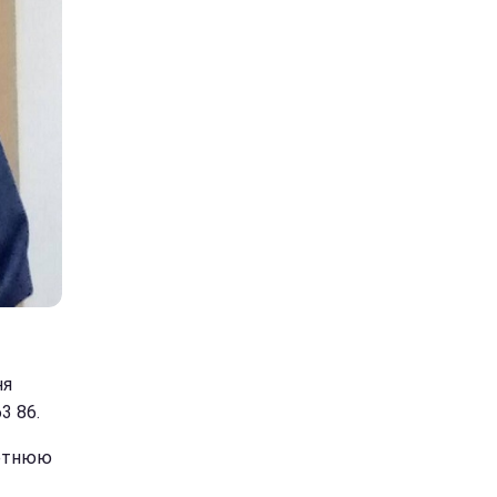
ня
3 86.
етнюю