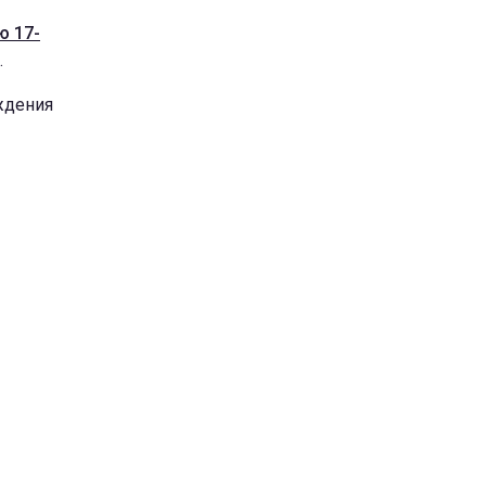
ю 17-
.
ждения