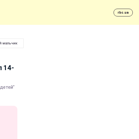
rbc.ua
ий мальчик
 14-
 детей"