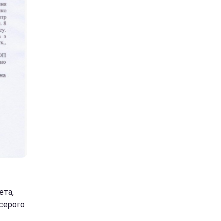
ета,
серого