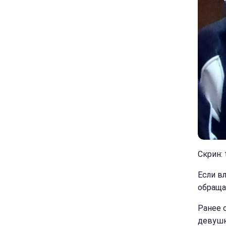
Скрин: 
Если в
обращай
Ранее 
девушк