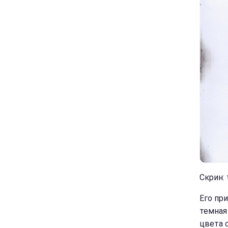
Скрин: 
Его при
темная
цвета 