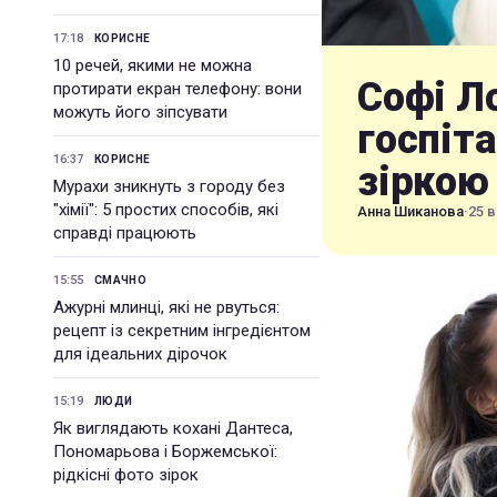
17:18
КОРИСНЕ
10 речей, якими не можна
Софі Л
протирати екран телефону: вони
можуть його зіпсувати
госпіта
16:37
КОРИСНЕ
зіркою
Мурахи зникнуть з городу без
"хімії": 5 простих способів, які
Анна Шиканова
·
25 в
справді працюють
15:55
СМАЧНО
Ажурні млинці, які не рвуться:
рецепт із секретним інгредієнтом
для ідеальних дірочок
15:19
ЛЮДИ
Як виглядають кохані Дантеса,
Пономарьова і Боржемської:
рідкісні фото зірок