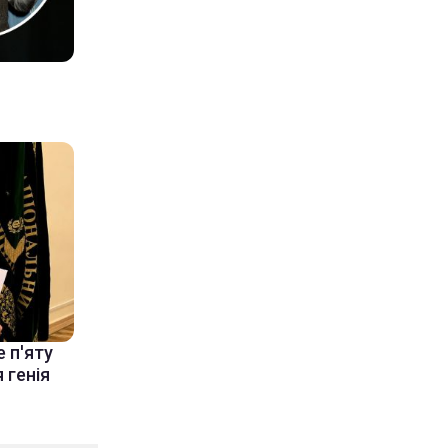
 п'яту
 генія