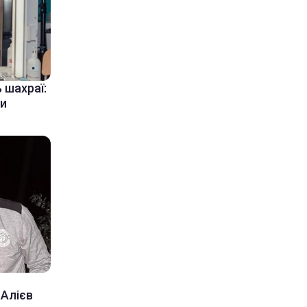
шахраї:
ти
 Алієв