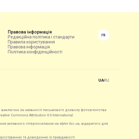
Правова інформація
FB
Редакційна політика і стандарти
Правила користування
Правова інформація
Політика конфіденційності
UA
RU
ься виключно за наявності письмового дозволу фотоагентства
tive Commons Attribution 4.0 International.
ння активного гіперпосилання на styler.rbc.ua, відкритого для
 спростуванню та доведенню їх правдивості.