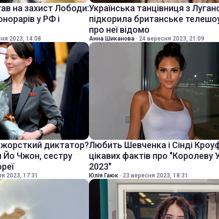
ав на захист Лободи:
Українська танцівниця з Луган
норарів у РФ і
підкорила британське телешо
про неї відомо
ня 2023, 14:08
Анна Шиканова
·
24 вересня 2023, 21:09
 жорсткий диктатор?
Любить Шевченка і Сінді Кроу
 Йо Чжон, сестру
цікавих фактів про "Королеву 
ореї
2023"
я 2023, 17:31
Юлія Гаюк
·
23 вересня 2023, 18:31