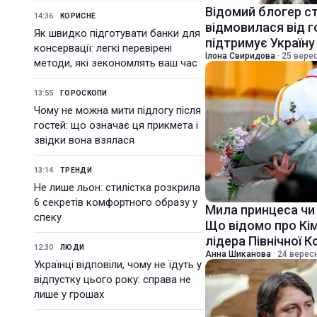
Відомий блогер ст
14:36
КОРИСНЕ
відмовилася від го
Як швидко підготувати банки для
підтримує Україну
консервації: легкі перевірені
Ілона Свиридова
·
25 верес
методи, які зекономлять ваш час
13:55
ГОРОСКОПИ
Чому не можна мити підлогу після
гостей: що означає ця прикмета і
звідки вона взялася
13:14
ТРЕНДИ
Не лише льон: стилістка розкрила
6 секретів комфортного образу у
Мила принцеса чи
спеку
Що відомо про Кім
лідера Північної К
12:30
ЛЮДИ
Анна Шиканова
·
24 вересн
Українці відповіли, чому не їдуть у
відпустку цього року: справа не
лише у грошах