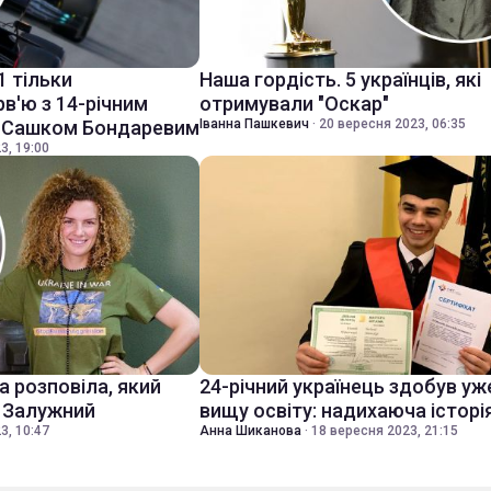
1 тільки
Наша гордість. 5 українців, які
рв'ю з 14-річним
отримували "Оскар"
" Сашком Бондаревим
Іванна Пашкевич
·
20 вересня 2023, 06:35
3, 19:00
 розповіла, який
24-річний українець здобув уже
й Залужний
вищу освіту: надихаюча історія
3, 10:47
Анна Шиканова
·
18 вересня 2023, 21:15