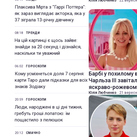
Юлія Любченко
·
22 вересн
Плаксива Мірта з "Гаррі Поттера":
як зараз виглядає акторка, яка у
37 зіграла 13-річну дівчинку
08:18
ТРЕНДИ
На цій картинці є щось зайве:
знайди за 20 секунд і дізнайся,
наскільки ти уважний
06:02
ГОРОСКОПИ
Барбі у похилому 
Кому усміхнеться доля 7 серпня:
Чарльза III завіта
карти Таро дали підказки для всіх
знаків Зодіаку
яскраво-рожевому
Юлія Любченко
·
21 вересн
20:59
ГОРОСКОПИ
Люди, народжені в ці дні тижня,
гребуть гроші лопатою: їм
пощастило з пелюшок
20:12
СМАЧНО