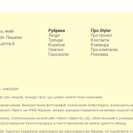
Рубрики
Про Styler
на, який
Люди
Про проєкт
tyle. Пишемо
Тренди
Контакти
ецепти й
Корисне
Команда
Смачно
Про компанію
Гороскопи
Реклама
— R40-05347
ає про людей, тренди і все, що цікаво читати поза новинами.
равовласникам. Використання фотографій, позначених Getty Images, допускаєт
исані «Styler» чи «РБК-Україна», можуть використовуватися на умовах ліцензії Crea
ів, опублікованих на вебсайті «Styler» (styler.rbc.ua), обов'язковим є розміще
ути розміщене безпосередньо в тексті матеріалу не нижче другого абзацу.
кацій. Оціночні судження, відповідно до законодавства України, не підлягають