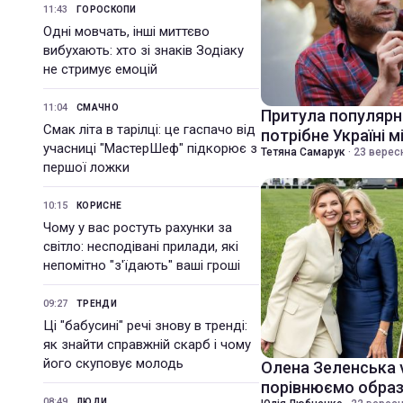
11:43
ГОРОСКОПИ
Одні мовчать, інші миттєво
вибухають: хто зі знаків Зодіаку
не стримує емоцій
11:04
СМАЧНО
Притула популярн
Смак літа в тарілці: це гаспачо від
потрібне Україні 
учасниці "МастерШеф" підкорює з
Тетяна Самарук
·
23 вересн
першої ложки
10:15
КОРИСНЕ
Чому у вас ростуть рахунки за
світло: несподівані прилади, які
непомітно "з'їдають" ваші гроші
09:27
ТРЕНДИ
Ці "бабусині" речі знову в тренді:
як знайти справжній скарб і чому
його скуповує молодь
Олена Зеленська 
порівнюємо образ
08:49
ЛЮДИ