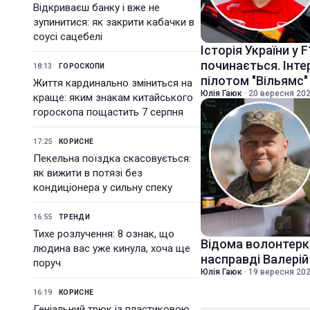
Відкриваєш банку і вже не
зупинитися: як закрити кабачки в
соусі сацебелі
Історія України у F
починається. Інте
18:13
ГОРОСКОПИ
пілотом "Вільямс
Життя кардинально зміниться на
Юлія Гаюк
·
20 вересня 202
краще: яким знакам китайського
гороскопа пощастить 7 серпня
17:25
КОРИСНЕ
Пекельна поїздка скасовується:
як вижити в потязі без
кондиціонера у сильну спеку
16:55
ТРЕНДИ
Тихе розлучення: 8 ознак, що
Відома волонтерка
людина вас уже кинула, хоча ще
насправді Валері
поруч
Юлія Гаюк
·
19 вересня 202
16:19
КОРИСНЕ
Геніальний трюк із пластиковою