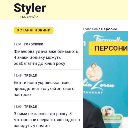
Головна
/ Персони
ОСТАННІ НОВИНИ
19:51
ГОРОСКОПИ
ПЕРСОН
Фінансова удача вже близько: ці
4 знаки Зодіаку можуть
розбагатіти до кінця року
18:49
ТРЕНДИ
Яка ти нова українська пісня:
проходь тест і слухай хіт свого
настрою
18:09
ТРЕНДИ
З ними не заснеш до ранку: 8
моторошних серіалів, які надовго
засядуть у пам'яті