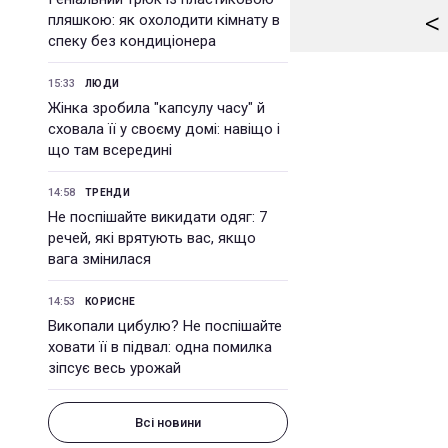
<
пляшкою: як охолодити кімнату в
спеку без кондиціонера
15:33
ЛЮДИ
Жінка зробила "капсулу часу" й
сховала її у своєму домі: навіщо і
що там всередині
14:58
ТРЕНДИ
Не поспішайте викидати одяг: 7
речей, які врятують вас, якщо
вага змінилася
14:53
КОРИСНЕ
Викопали цибулю? Не поспішайте
ховати її в підвал: одна помилка
зіпсує весь урожай
Всі новини