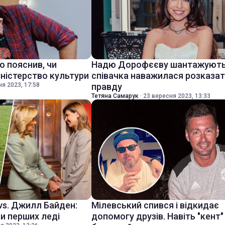
о пояснив, чи
Надю Дорофєєву шантажують 
міністерство культури
співачка наважилася розказа
я 2023, 17:58
правду
Тетяна Самарук
·
23 вересня 2023, 13:33
vs. Джилл Байден:
Мілевський спився і відкидає
и перших леді
допомогу друзів. Навіть "кент"