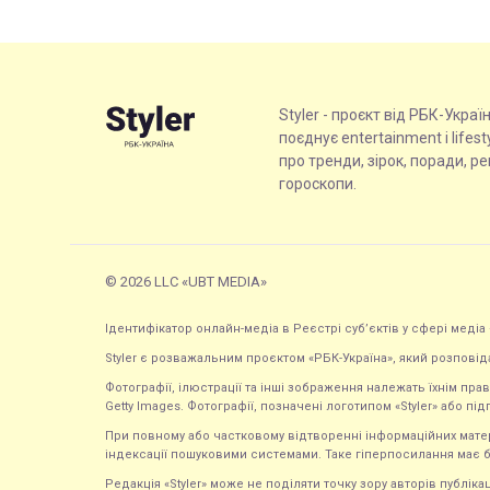
Styler - проєкт від РБК-Украї
поєднує entertainment і lifes
про тренди, зірок, поради, р
гороскопи.
© 2026 LLC «UBT MEDIA»
Ідентифікатор онлайн-медіа в Реєстрі суб’єктів у сфері медіа 
Styler є розважальним проєктом «РБК-Україна», який розповід
Фотографії, ілюстрації та інші зображення належать їхнім п
Getty Images. Фотографії, позначені логотипом «Styler» або підп
При повному або частковому відтворенні інформаційних матеріал
індексації пошуковими системами. Таке гіперпосилання має б
Редакція «Styler» може не поділяти точку зору авторів публі