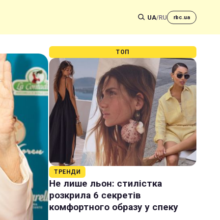
UA
/
RU
rbc.ua
ТОП
ТРЕНДИ
Не лише льон: стилістка
розкрила 6 секретів
комфортного образу у спеку