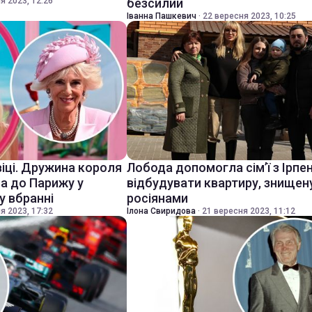
я 2023, 12:26
безсилий
Іванна Пашкевич
·
22 вересня 2023, 10:25
віці. Дружина короля
Лобода допомогла сім’ї з Ірпе
ла до Парижу у
відбудувати квартиру, знищен
 вбранні
росіянами
я 2023, 17:32
Ілона Свиридова
·
21 вересня 2023, 11:12