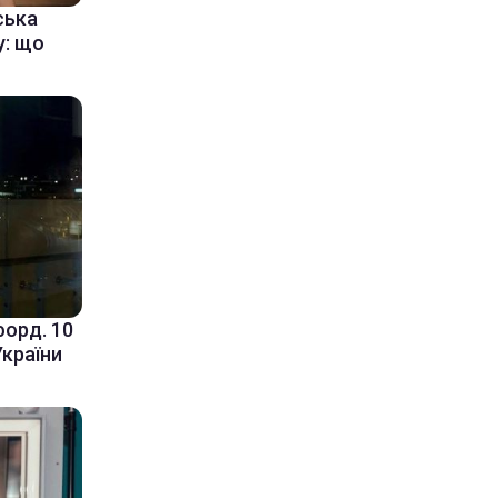
ська
у: що
форд. 10
України