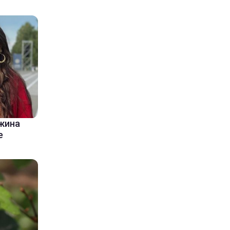
ужина
е