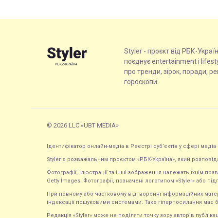
Styler - проєкт від РБК-Украї
поєднує entertainment і lifes
про тренди, зірок, поради, р
гороскопи.
© 2026 LLC «UBT MEDIA»
Ідентифікатор онлайн-медіа в Реєстрі суб’єктів у сфері медіа 
Styler є розважальним проєктом «РБК-Україна», який розповід
Фотографії, ілюстрації та інші зображення належать їхнім п
Getty Images. Фотографії, позначені логотипом «Styler» або підп
При повному або частковому відтворенні інформаційних матеріал
індексації пошуковими системами. Таке гіперпосилання має б
Редакція «Styler» може не поділяти точку зору авторів публі