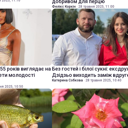
 2025, 11:10
добривом для перцю
Фелікс Коркін
·
28 травня 2025, 11:00
55 років виглядає на
Без гостей і білої сукні: ексдр
рети молодості
Дзідзьо виходить заміж вдруг
Катерина Собкова
·
28 травня 2025, 10:40
ня 2025, 10:50