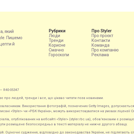
Рубрики
Про Styler
на, який
Люди
Про проєкт
tyle. Пишемо
Тренди
Контакти
ецепти й
Корисне
Команда
Смачно
Про компанію
Гороскопи
Реклама
— R40-05347
ає про людей, тренди і все, що цікаво читати поза новинами.
равовласникам. Використання фотографій, позначених Getty Images, допускаєт
исані «Styler» чи «РБК-Україна», можуть використовуватися на умовах ліцензії Crea
ів, опублікованих на вебсайті «Styler» (styler.rbc.ua), обов'язковим є розміще
ути розміщене безпосередньо в тексті матеріалу не нижче другого абзацу.
кацій. Оціночні судження, відповідно до законодавства України, не підлягають