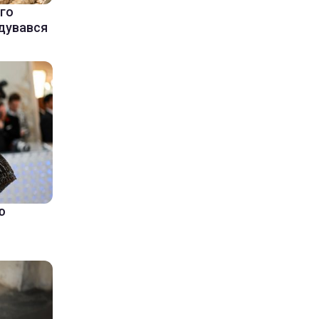
ого
адувався
ю