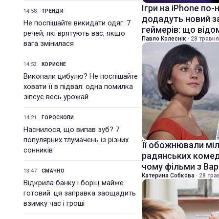
Ігри на iPhone по-
14:58
ТРЕНДИ
додадуть новий з
Не поспішайте викидати одяг: 7
геймерів: що відо
речей, які врятують вас, якщо
Павло Колеснік
·
28 травня
вага змінилася
14:53
КОРИСНЕ
Викопали цибулю? Не поспішайте
ховати її в підвал: одна помилка
зіпсує весь урожай
14:21
ГОРОСКОПИ
Наснилося, що випав зуб? 7
популярних тлумачень із різних
Її обожнювали міл
сонників
радянських комеді
чому фільми з Вар
13:47
СМАЧНО
Катерина Собкова
·
28 тра
Відкрила банку і борщ майже
готовий: ця заправка заощадить
взимку час і гроші