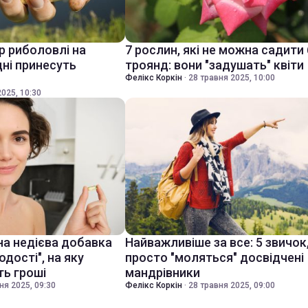
р риболовлі на
7 рослин, які не можна садити 
дні принесуть
троянд: вони "задушать" квіти
Фелікс Коркін
·
28 травня 2025, 10:00
025, 10:30
а недієва добавка
Найважливіше за все: 5 звичок,
дості", на яку
просто "моляться" досвідчені
ть гроші
мандрівники
ня 2025, 09:30
Фелікс Коркін
·
28 травня 2025, 09:00