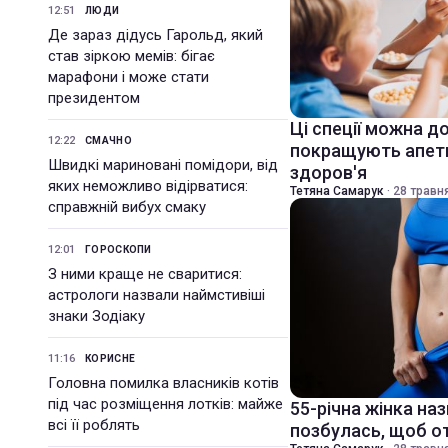
12:51
ЛЮДИ
Де зараз дідусь Гарольд, який
став зіркою мемів: бігає
марафони і може стати
президентом
Ці спеції можна до
12:22
СМАЧНО
покращують апети
Швидкі мариновані помідори, від
здоров'я
яких неможливо відірватися:
Тетяна Самарук
·
28 травня
справжній вибух смаку
12:01
ГОРОСКОПИ
З ними краще не сваритися:
астрологи назвали наймстивіші
знаки Зодіаку
11:16
КОРИСНЕ
Головна помилка власників котів
під час розміщення лотків: майже
55-річна жінка наз
всі її роблять
позбулась, щоб от