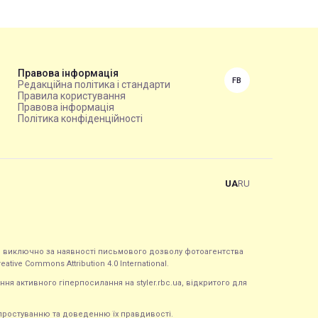
Правова інформація
FB
Редакційна політика і стандарти
Правила користування
Правова інформація
Політика конфіденційності
UA
RU
ься виключно за наявності письмового дозволу фотоагентства
tive Commons Attribution 4.0 International.
ння активного гіперпосилання на styler.rbc.ua, відкритого для
 спростуванню та доведенню їх правдивості.