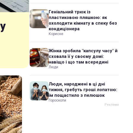
Геніальний трюк із
пластиковою пляшкою: як
у
охолодити кімнату в спеку без
кондиціонера
Корисне
Жінка зробила "капсулу часу" й
сховала її у своєму домі:
навіщо і що там всередині
Люди
Люди, народжені в ці дні
тижня, гребуть гроші лопатою:
їм пощастило з пелюшок
Гороскопи