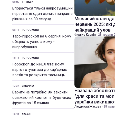
08:02
ТРЕНДИ
Впорається тільки найрозумніший:
переставте один сірник і виправте
Місячний календа
рівняння за 30 секунд
червень 2025: які 
найкращий улов
06:15
ГОРОСКОПИ
Фелікс Коркін
·
28 травня 2
Таро-гороскоп на 6 серпня: кому
обіцяють успіх, а кому -
випробування
18:13
ГОРОСКОПИ
Гороскоп до кінця літа: кому
варто готуватися до кар'єрних
злетів та розкриття таємниць
17:34
СМАЧНО
Названа абсолютн
Варити не потрібно: як закрити
"для краси та моло
освіжаючий компот із будь-яких
українки викидаю
фруктів за 15 хвилин
Людмила Жукова
·
28 трав
16:48
ЛЮДИ