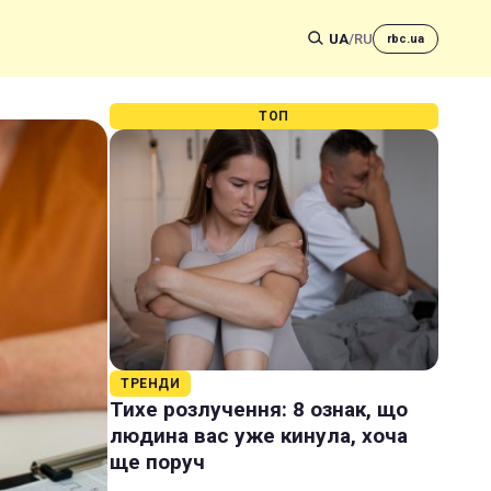
UA
/
RU
rbc.ua
ТОП
ТРЕНДИ
Тихе розлучення: 8 ознак, що
людина вас уже кинула, хоча
ще поруч