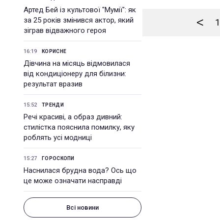
Артед Бей із культової "Мумії": як
<
за 25 років змінився актор, який
1
зіграв відважного героя
16:19
КОРИСНЕ
Дівчина на місяць відмовилася
від кондиціонеру для білизни:
результат вразив
15:52
ТРЕНДИ
Речі красиві, а образ дивний:
стилістка пояснила помилку, яку
роблять усі модниці
15:27
ГОРОСКОПИ
Наснилася брудна вода? Ось що
це може означати насправді
Всі новини