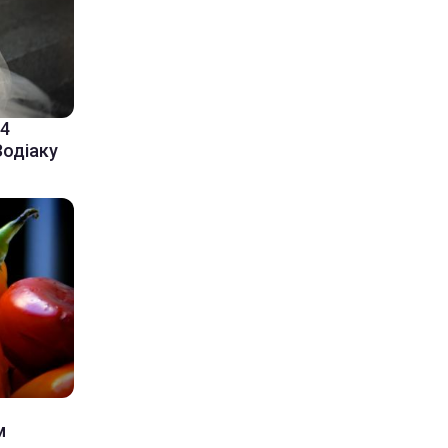
-4
Зодіаку
м