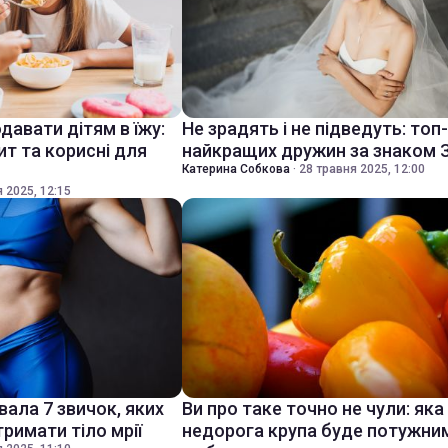
давати дітям в їжу:
Не зрадять і не підведуть: топ
т та корисні для
найкращих дружин за знаком 
Катерина Собкова
·
28 травня 2025, 12:00
 2025, 12:15
вала 7 звичок, яких
Ви про таке точно не чули: яка
римати тіло мрії
недорога крупа буде потужни