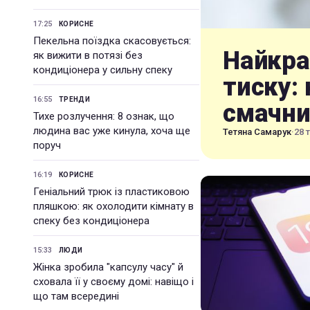
17:25
КОРИСНЕ
Пекельна поїздка скасовується:
Найкра
як вижити в потязі без
кондиціонера у сильну спеку
тиску:
16:55
ТРЕНДИ
смачни
Тихе розлучення: 8 ознак, що
людина вас уже кинула, хоча ще
Тетяна Самарук
·
28 
поруч
16:19
КОРИСНЕ
Геніальний трюк із пластиковою
пляшкою: як охолодити кімнату в
спеку без кондиціонера
15:33
ЛЮДИ
Жінка зробила "капсулу часу" й
сховала її у своєму домі: навіщо і
що там всередині