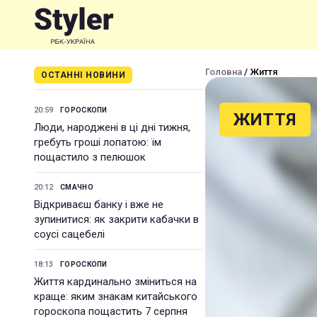
Головна
/ Життя
ОСТАННІ НОВИНИ
20:59
ГОРОСКОПИ
ЖИТТЯ
Люди, народжені в ці дні тижня,
гребуть гроші лопатою: їм
пощастило з пелюшок
20:12
СМАЧНО
Відкриваєш банку і вже не
зупинитися: як закрити кабачки в
соусі сацебелі
18:13
ГОРОСКОПИ
Життя кардинально зміниться на
краще: яким знакам китайського
гороскопа пощастить 7 серпня