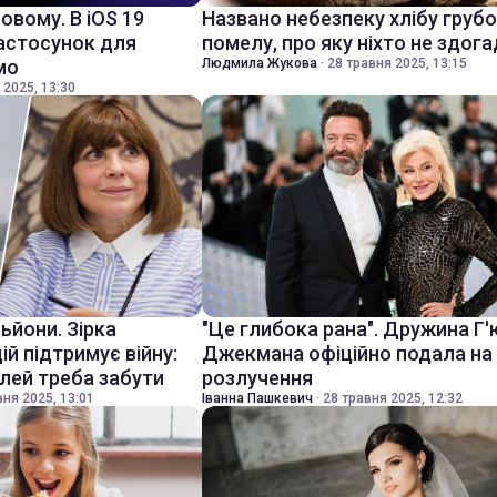
новому. В iOS 19
Названо небезпеку хлібу груб
астосунок для
помелу, про яку ніхто не здог
мо
Людмила Жукова
·
28 травня 2025, 13:15
 2025, 13:30
ьйони. Зірка
"Це глибока рана". Дружина Г'
й підтримує війну:
Джекмана офіційно подала на
лей треба забути
розлучення
вня 2025, 13:01
Іванна Пашкевич
·
28 травня 2025, 12:32