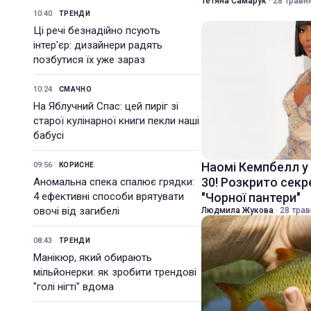
Тетяна Самарук
·
28 травня
10:40
ТРЕНДИ
Ці речі безнадійно псують
інтер'єр: дизайнери радять
позбутися їх уже зараз
10:24
СМАЧНО
На Яблучний Спас: цей пиріг зі
старої кулінарної книги пекли наші
бабусі
Наомі Кемпбелл у 
09:56
КОРИСНЕ
30! Розкрито сек
Аномальна спека спалює грядки:
4 ефективні способи врятувати
"Чорної пантери"
овочі від загибелі
Людмила Жукова
·
28 трав
08:43
ТРЕНДИ
Манікюр, який обирають
мільйонерки: як зробити трендові
"голі нігті" вдома