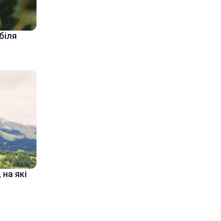
біля
 на які