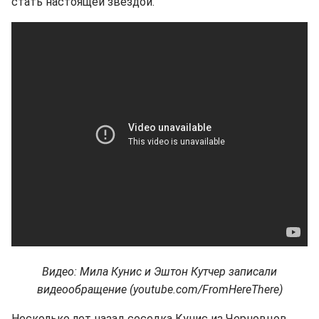
стать настоящей звездой.
Видео: Мила Кунис и Эштон Кутчер записали
видеообращение (youtube.com/FromHereThere)
Несколько лет назад соседка Кунис из Черновцов