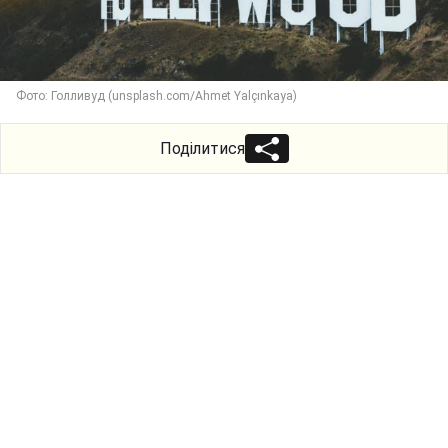
Фото: Голливуд (unsplash.com/Ahmet Yalçınkaya)
Поділитися