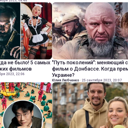
ября 2023, 08:46
да не было! 5 самых
"Путь поколений": меняющий 
ских фильмов
фильм о Донбассе. Когда пре
бря 2023, 22:06
Украине?
Юлия Любченко
·
25 сентября 2023, 20:07