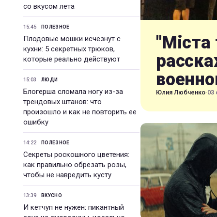
со вкусом лета
15:45
ПОЛЕЗНОЕ
"Міста 
Плодовые мошки исчезнут с
кухни: 5 секретных трюков,
расска
которые реально действуют
военно
15:03
ЛЮДИ
Блогерша сломала ногу из-за
Юлия Любченко
·
03 
трендовых штанов: что
произошло и как не повторить ее
ошибку
14:22
ПОЛЕЗНОЕ
Секреты роскошного цветения:
как правильно обрезать розы,
чтобы не навредить кусту
13:39
ВКУСНО
И кетчуп не нужен: пикантный