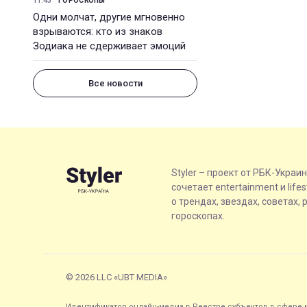
11:43
ГОРОСКОПЫ
Одни молчат, другие мгновенно
взрываются: кто из знаков
Зодиака не сдерживает эмоций
Все новости
Styler – проект от РБК-Украи
сочетает entertainment и life
о трендах, звездах, советах, 
гороскопах.
© 2026 LLC «UBT MEDIA»
Идентификатор онлайн-медиа в Реестре субъектов в сфере м