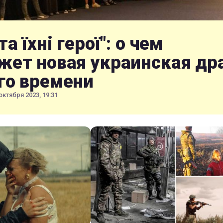
та їхні герої": о чем
жет новая украинская др
го времени
октября 2023, 19:31