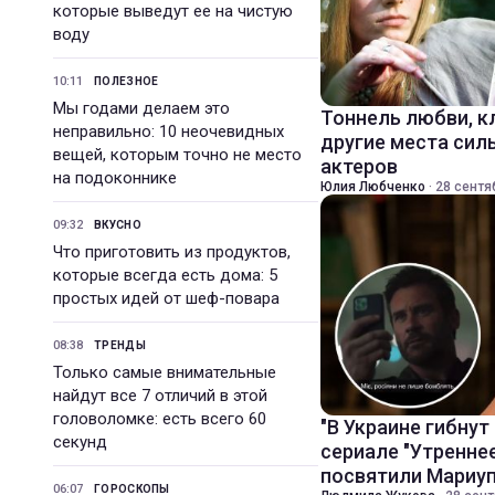
которые выведут ее на чистую
воду
10:11
ПОЛЕЗНОЕ
Мы годами делаем это
Тоннель любви, к
неправильно: 10 неочевидных
другие места сил
вещей, которым точно не место
актеров
на подоконнике
Юлия Любченко
·
28 сентя
09:32
ВКУСНО
Что приготовить из продуктов,
которые всегда есть дома: 5
простых идей от шеф-повара
08:38
ТРЕНДЫ
Только самые внимательные
найдут все 7 отличий в этой
головоломке: есть всего 60
"В Украине гибнут
секунд
сериале "Утренне
посвятили Мариу
06:07
ГОРОСКОПЫ