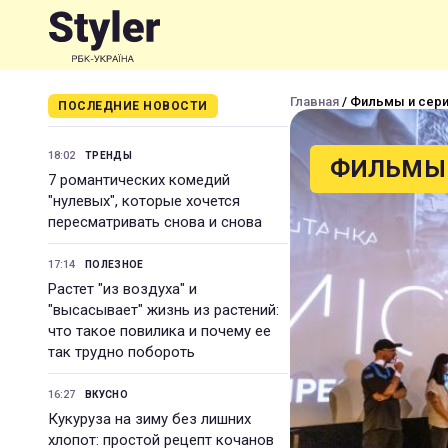
Главная
/ Фильмы и сер
ПОСЛЕДНИЕ НОВОСТИ
18:02
ТРЕНДЫ
ФИЛЬМЫ 
7 романтических комедий
"нулевых", которые хочется
пересматривать снова и снова
17:14
ПОЛЕЗНОЕ
Растет "из воздуха" и
"высасывает" жизнь из растений:
что такое повилика и почему ее
так трудно побороть
16:27
ВКУСНО
Кукуруза на зиму без лишних
хлопот: простой рецепт кочанов