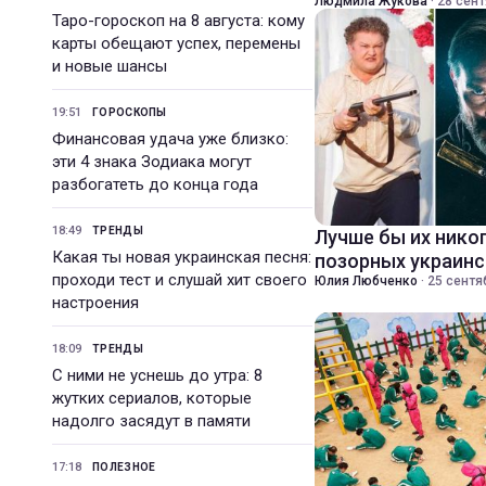
Людмила Жукова
·
28 сент
Таро-гороскоп на 8 августа: кому
карты обещают успех, перемены
и новые шансы
19:51
ГОРОСКОПЫ
Финансовая удача уже близко:
эти 4 знака Зодиака могут
разбогатеть до конца года
18:49
ТРЕНДЫ
Лучше бы их никог
Какая ты новая украинская песня:
позорных украин
проходи тест и слушай хит своего
Юлия Любченко
·
25 сентя
настроения
18:09
ТРЕНДЫ
С ними не уснешь до утра: 8
жутких сериалов, которые
надолго засядут в памяти
17:18
ПОЛЕЗНОЕ