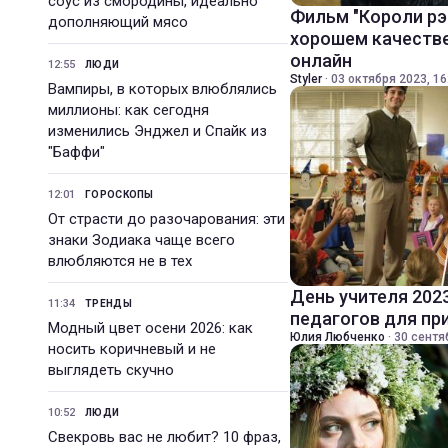
соус из смородины, идеально
Фильм "Короли рэ
дополняющий мясо
хорошем качестве
онлайн
12:55
ЛЮДИ
Styler
·
03 октября 2023, 16
Вампиры, в которых влюблялись
миллионы: как сегодня
изменились Энджел и Спайк из
"Баффи"
12:01
ГОРОСКОПЫ
От страсти до разочарования: эти
знаки Зодиака чаще всего
влюбляются не в тех
День учителя 202
11:34
ТРЕНДЫ
педагогов для пр
Модный цвет осени 2026: как
Юлия Любченко
·
30 сентя
носить коричневый и не
выглядеть скучно
10:52
ЛЮДИ
Свекровь вас не любит? 10 фраз,