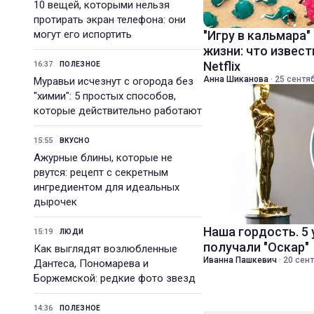
10 вещей, которыми нельзя
протирать экран телефона: они
могут его испортить
"Игру в кальмара"
жизни: что извест
Netflix
16:37
ПОЛЕЗНОЕ
Анна Шиканова
·
25 сентяб
Муравьи исчезнут с огорода без
"химии": 5 простых способов,
которые действительно работают
15:55
ВКУСНО
Ажурные блины, которые не
рвутся: рецепт с секретным
ингредиентом для идеальных
дырочек
Наша гордость. 5
15:19
ЛЮДИ
получали "Оскар"
Как выглядят возлюбленные
Иванна Пашкевич
·
20 сент
Дантеса, Пономарева и
Боржемской: редкие фото звезд
14:36
ПОЛЕЗНОЕ