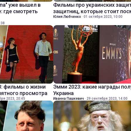
па" уже вышел в
Фильмы про украинских защит
: где смотреть
защитниц, которые стоит пос
Юлия Любченко
·
01 октября 2023, 10:00
:38
3: фильмы о жизни
Эмми 2023: какие награды по
иятного просмотра
Украина
бря 2023, 20:45
Иванна Пашкевич
·
29 сентября 2023, 14:00