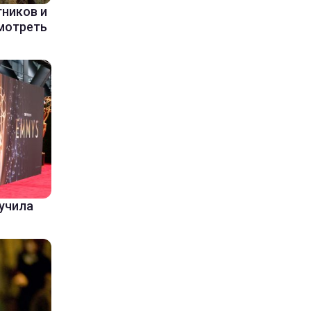
ников и
мотреть
лучила