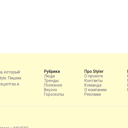
Рубрики
Про Styler
на, который
Люди
О проекте
style. Пишем
Тренды
Контакты
рецептах и
Полезное
Команда
Вкусно
О компании
Гороскопы
Реклама
едиа — R40-05347