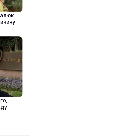
балюк
ричину
го,
жду