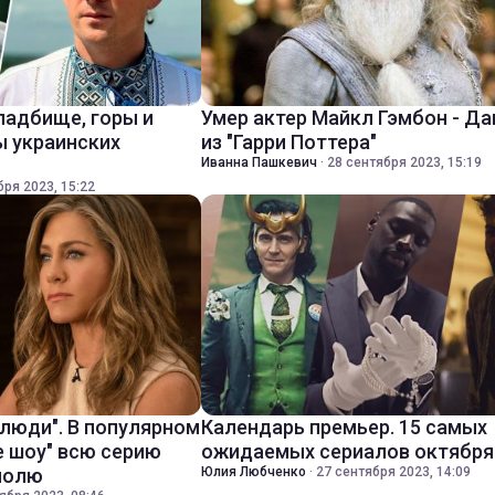
ладбище, горы и
Умер актер Майкл Гэмбон - Д
ы украинских
из "Гарри Поттера"
Иванна Пашкевич
·
28 сентября 2023, 15:19
бря 2023, 15:22
 люди". В популярном
Календарь премьер. 15 самых
е шоу" всю серию
ожидаемых сериалов октября
полю
Юлия Любченко
·
27 сентября 2023, 14:09