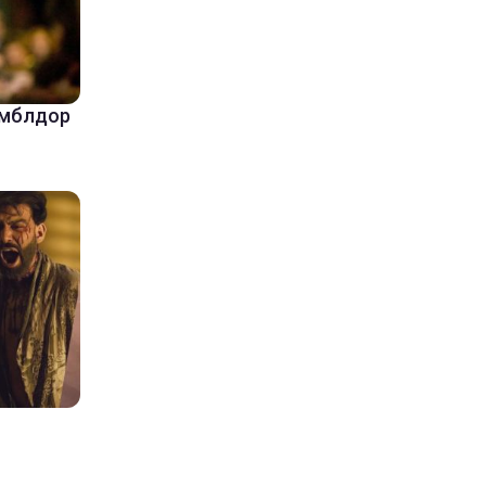
амблдор