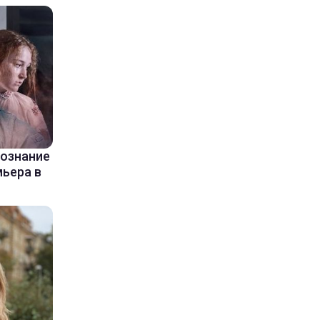
сознание
мьера в