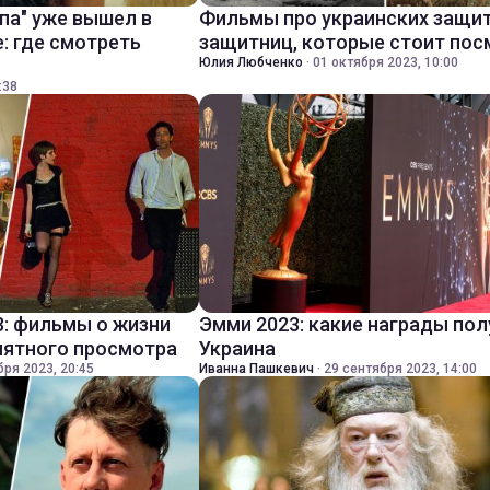
па" уже вышел в
Фильмы про украинских защит
: где смотреть
защитниц, которые стоит пос
Юлия Любченко
·
01 октября 2023, 10:00
:38
3: фильмы о жизни
Эмми 2023: какие награды по
иятного просмотра
Украина
бря 2023, 20:45
Иванна Пашкевич
·
29 сентября 2023, 14:00