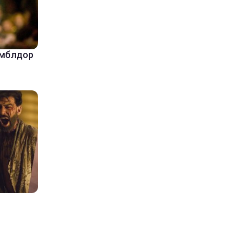
амблдор