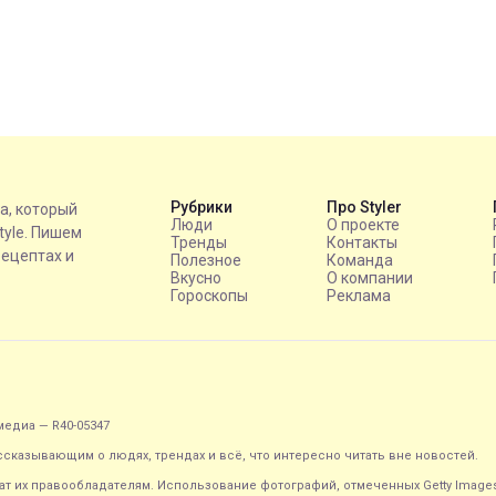
Рубрики
Про Styler
на, который
Люди
О проекте
style. Пишем
Тренды
Контакты
рецептах и
Полезное
Команда
Вкусно
О компании
Гороскопы
Реклама
едиа — R40-05347
ассказывающим о людях, трендах и всё, что интересно читать вне новостей.
т их правообладателям. Использование фотографий, отмеченных Getty Image