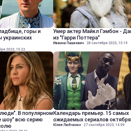
ладбище, горы и
Умер актер Майкл Гэмбон - Д
ы украинских
из "Гарри Поттера"
Иванна Пашкевич
·
28 сентября 2023, 15:19
бря 2023, 15:22
 люди". В популярном
Календарь премьер. 15 самых
е шоу" всю серию
ожидаемых сериалов октября
полю
Юлия Любченко
·
27 сентября 2023, 14:09