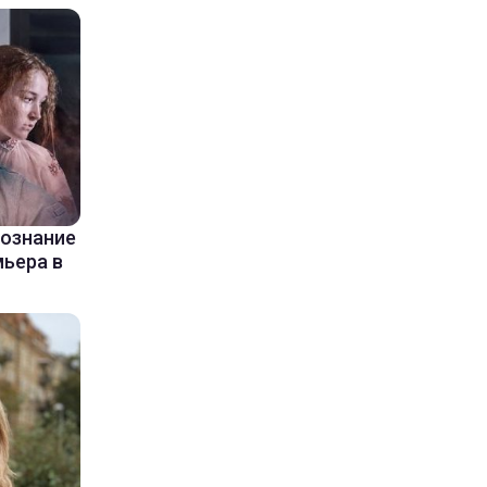
сознание
мьера в