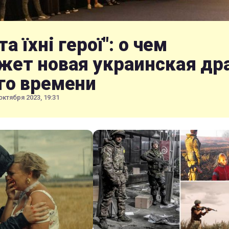
та їхні герої": о чем
жет новая украинская др
го времени
октября 2023, 19:31