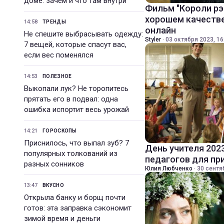
доме: зачем и что там внутри
Фильм "Короли рэ
хорошем качестве
14:58
ТРЕНДЫ
онлайн
Не спешите выбрасывать одежду:
Styler
·
03 октября 2023, 16
7 вещей, которые спасут вас,
если вес поменялся
14:53
ПОЛЕЗНОЕ
Выкопали лук? Не торопитесь
прятать его в подвал: одна
ошибка испортит весь урожай
14:21
ГОРОСКОПЫ
Приснилось, что выпал зуб? 7
День учителя 202
популярных толкований из
педагогов для пр
разных сонников
Юлия Любченко
·
30 сентя
13:47
ВКУСНО
Открыла банку и борщ почти
готов: эта заправка сэкономит
зимой время и деньги