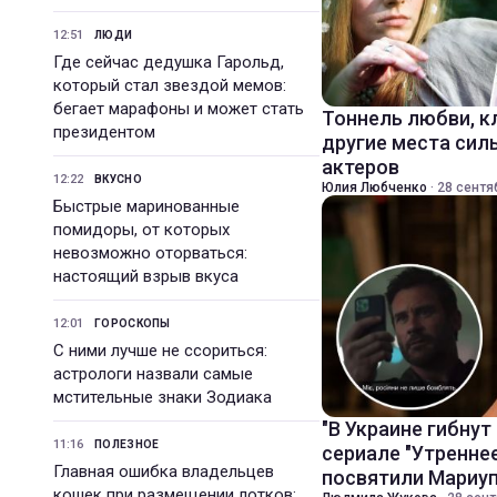
12:51
ЛЮДИ
Где сейчас дедушка Гарольд,
который стал звездой мемов:
бегает марафоны и может стать
Тоннель любви, к
президентом
другие места сил
актеров
12:22
ВКУСНО
Юлия Любченко
·
28 сентя
Быстрые маринованные
помидоры, от которых
невозможно оторваться:
настоящий взрыв вкуса
12:01
ГОРОСКОПЫ
С ними лучше не ссориться:
астрологи назвали самые
мстительные знаки Зодиака
"В Украине гибнут
11:16
ПОЛЕЗНОЕ
сериале "Утренне
Главная ошибка владельцев
посвятили Мариу
кошек при размещении лотков: