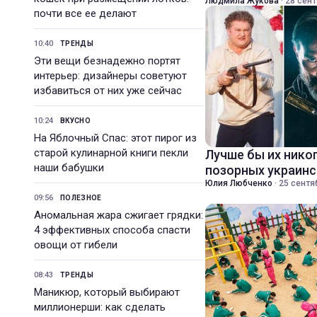
Людмила Жукова
·
28 сент
почти все ее делают
10:40
ТРЕНДЫ
Эти вещи безнадежно портят
интерьер: дизайнеры советуют
избавиться от них уже сейчас
10:24
ВКУСНО
На Яблочный Спас: этот пирог из
старой кулинарной книги пекли
Лучше бы их никог
наши бабушки
позорных украин
Юлия Любченко
·
25 сентя
09:56
ПОЛЕЗНОЕ
Аномальная жара сжигает грядки:
4 эффективных способа спасти
овощи от гибели
08:43
ТРЕНДЫ
Маникюр, который выбирают
миллионерши: как сделать