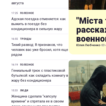
августа
17:25
ПОЛЕЗНОЕ
"Міста 
Адская поездка отменяется: как
выжить в поезде без
расска
кондиционера в сильную жару
военно
16:55
ТРЕНДЫ
Тихий развод: 8 признаков, что
Юлия Любченко
·
03 
человек вас уже бросил, хотя еще
рядом
16:19
ПОЛЕЗНОЕ
Гениальный трюк с пластиковой
бутылкой: как охладить комнату в
жару без кондиционера
15:33
ЛЮДИ
Женщина сделала "капсулу
времени" и спрятала ее в своем