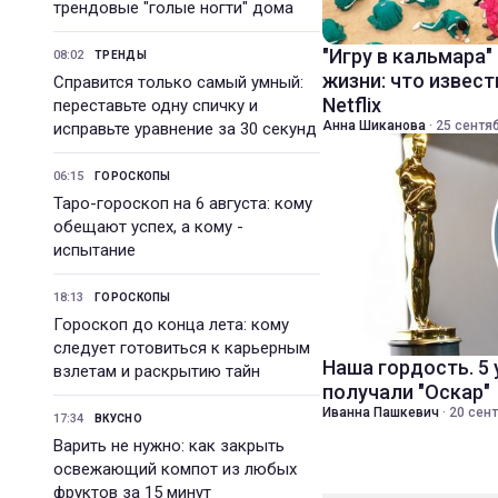
трендовые "голые ногти" дома
"Игру в кальмара"
08:02
ТРЕНДЫ
жизни: что извест
Справится только самый умный:
Netflix
переставьте одну спичку и
Анна Шиканова
·
25 сентяб
исправьте уравнение за 30 секунд
06:15
ГОРОСКОПЫ
Таро-гороскоп на 6 августа: кому
обещают успех, а кому -
испытание
18:13
ГОРОСКОПЫ
Гороскоп до конца лета: кому
следует готовиться к карьерным
Наша гордость. 5
взлетам и раскрытию тайн
получали "Оскар"
Иванна Пашкевич
·
20 сент
17:34
ВКУСНО
Варить не нужно: как закрыть
освежающий компот из любых
фруктов за 15 минут