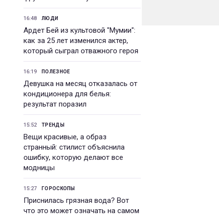
16:48
ЛЮДИ
Ардет Бей из культовой "Мумии":
как за 25 лет изменился актер,
который сыграл отважного героя
16:19
ПОЛЕЗНОЕ
Девушка на месяц отказалась от
кондиционера для белья:
результат поразил
15:52
ТРЕНДЫ
Вещи красивые, а образ
странный: стилист объяснила
ошибку, которую делают все
модницы
15:27
ГОРОСКОПЫ
Приснилась грязная вода? Вот
что это может означать на самом