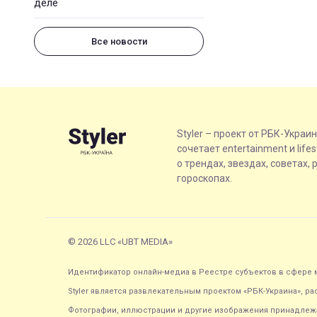
деле
Все новости
Styler – проект от РБК-Украи
сочетает entertainment и life
о трендах, звездах, советах, 
гороскопах.
© 2026 LLC «UBT MEDIA»
Идентификатор онлайн-медиа в Реестре субъектов в сфере м
Styler является развлекательным проектом «РБК-Украина», р
Фотографии, иллюстрации и другие изображения принадлежа