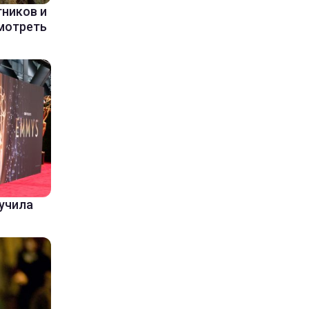
ников и
мотреть
лучила