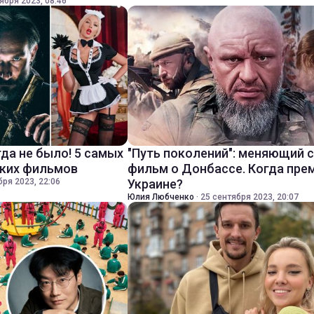
ября 2023, 08:46
да не было! 5 самых
"Путь поколений": меняющий 
ских фильмов
фильм о Донбассе. Когда пре
бря 2023, 22:06
Украине?
Юлия Любченко
·
25 сентября 2023, 20:07