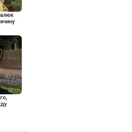
балюк
ричину
го,
жду