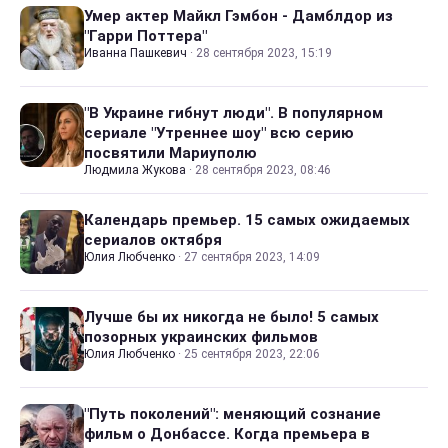
Умер актер Майкл Гэмбон - Дамблдор из
"Гарри Поттера"
Иванна Пашкевич
·
28 сентября 2023, 15:19
"В Украине гибнут люди". В популярном
сериале "Утреннее шоу" всю серию
посвятили Мариуполю
Людмила Жукова
·
28 сентября 2023, 08:46
Календарь премьер. 15 самых ожидаемых
сериалов октября
Юлия Любченко
·
27 сентября 2023, 14:09
Лучше бы их никогда не было! 5 самых
позорных украинских фильмов
Юлия Любченко
·
25 сентября 2023, 22:06
"Путь поколений": меняющий сознание
фильм о Донбассе. Когда премьера в