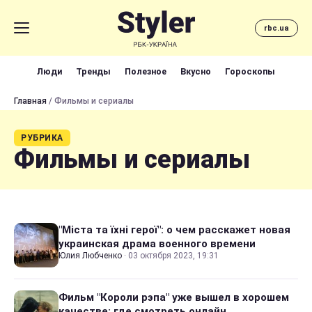
rbc.ua
Люди
Тренды
Полезное
Вкусно
Гороскопы
Главная
/ Фильмы и сериалы
РУБРИКА
Фильмы и сериалы
"Міста та їхні герої": о чем расскажет новая
украинская драма военного времени
Юлия Любченко
·
03 октября 2023, 19:31
Фильм "Короли рэпа" уже вышел в хорошем
качестве: где смотреть онлайн