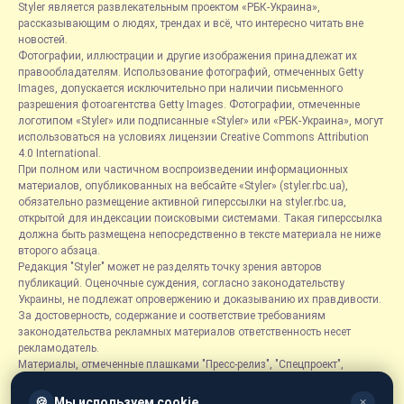
Styler является развлекательным проектом «РБК-Украина»,
рассказывающим о людях, трендах и всё, что интересно читать вне
новостей.
Фотографии, иллюстрации и другие изображения принадлежат их
правообладателям. Использование фотографий, отмеченных Getty
Images, допускается исключительно при наличии письменного
разрешения фотоагентства Getty Images. Фотографии, отмеченные
логотипом «Styler» или подписанные «Styler» или «РБК-Украина», могут
использоваться на условиях лицензии Creative Commons Attribution
4.0 International.
При полном или частичном воспроизведении информационных
материалов, опубликованных на вебсайте «Styler» (styler.rbc.ua),
обязательно размещение активной гиперссылки на styler.rbc.ua,
открытой для индексации поисковыми системами. Такая гиперссылка
должна быть размещена непосредственно в тексте материала не ниже
второго абзаца.
Редакция "Styler" может не разделять точку зрения авторов
публикаций. Оценочные суждения, согласно законодательству
Украины, не подлежат опровержению и доказыванию их правдивости.
За достоверность, содержание и соответствие требованиям
законодательства рекламных материалов ответственность несет
рекламодатель.
Материалы, отмеченные плашками "Пресс-релиз", "Спецпроект",
"Партнерский материал", "Promo", "Благотворительность" и "Резонанс",
размещаются на правах рекламы.
🍪
Мы используем cookie
✕