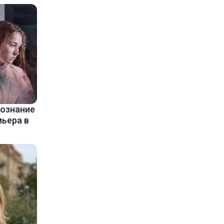
сознание
мьера в