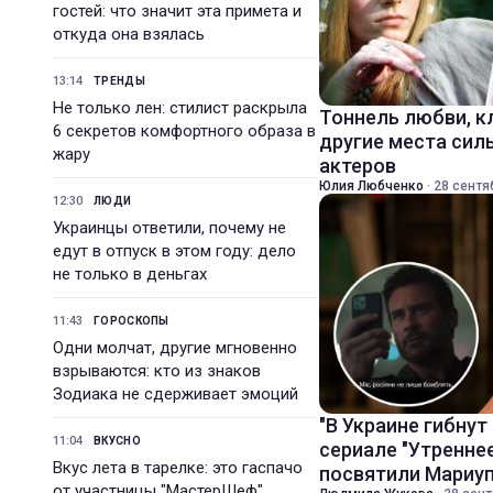
гостей: что значит эта примета и
откуда она взялась
13:14
ТРЕНДЫ
Не только лен: стилист раскрыла
Тоннель любви, к
6 секретов комфортного образа в
другие места сил
жару
актеров
Юлия Любченко
·
28 сентя
12:30
ЛЮДИ
Украинцы ответили, почему не
едут в отпуск в этом году: дело
не только в деньгах
11:43
ГОРОСКОПЫ
Одни молчат, другие мгновенно
взрываются: кто из знаков
Зодиака не сдерживает эмоций
"В Украине гибнут
11:04
ВКУСНО
сериале "Утренне
Вкус лета в тарелке: это гаспачо
посвятили Мариу
от участницы "МастерШеф"