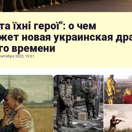
та їхні герої": о чем
жет новая украинская др
го времени
октября 2023, 19:31