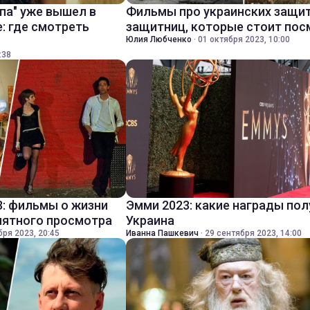
па" уже вышел в
Фильмы про украинских защит
: где смотреть
защитниц, которые стоит пос
Юлия Любченко
·
01 октября 2023, 10:00
:38
3: фильмы о жизни
Эмми 2023: какие награды по
иятного просмотра
Украина
бря 2023, 20:45
Иванна Пашкевич
·
29 сентября 2023, 14:00