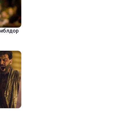
амблдор