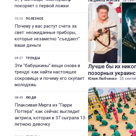
Людмила Жукова
·
28 сент
покоряет с первой ложки
10:15
ПОЛЕЗНОЕ
Почему у вас растут счета за
свет: неожиданные приборы,
которые незаметно "съедают"
ваши деньги
09:27
ТРЕНДЫ
Эти "бабушкины" вещи снова в
Лучше бы их никог
тренде: как найти настоящее
позорных украин
сокровище и почему его скупает
Юлия Любченко
·
25 сентя
молодежь
08:49
ЛЮДИ
Плаксивая Мирта из "Гарри
Поттера": как сейчас выглядит
актриса, которая в 37 сыграла 13-
летнюю девочку