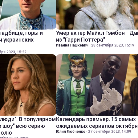
ладбище, горы и
Умер актер Майкл Гэмбон - Д
ы украинских
из "Гарри Поттера"
Иванна Пашкевич
·
28 сентября 2023, 15:19
бря 2023, 15:22
 люди". В популярном
Календарь премьер. 15 самых
е шоу" всю серию
ожидаемых сериалов октября
полю
Юлия Любченко
·
27 сентября 2023, 14:09