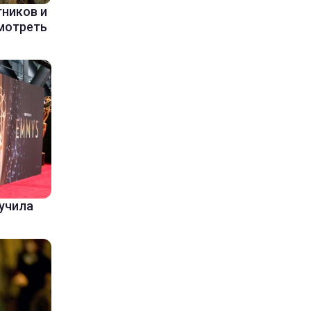
ников и
мотреть
лучила