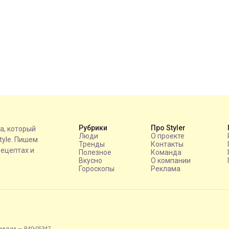
Рубрики
Про Styler
на, который
Люди
О проекте
style. Пишем
Тренды
Контакты
рецептах и
Полезное
Команда
Вкусно
О компании
Гороскопы
Реклама
едиа — R40-05347