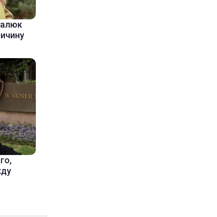
балюк
ричину
го,
жду