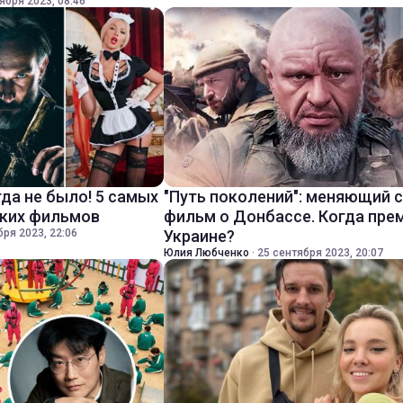
ября 2023, 08:46
да не было! 5 самых
"Путь поколений": меняющий 
ских фильмов
фильм о Донбассе. Когда пре
бря 2023, 22:06
Украине?
Юлия Любченко
·
25 сентября 2023, 20:07