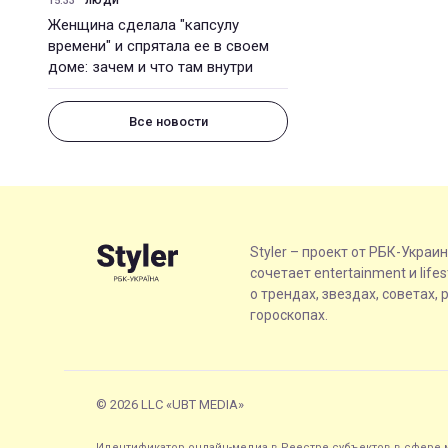
15:33
ЛЮДИ
Женщина сделала "капсулу
времени" и спрятала ее в своем
доме: зачем и что там внутри
Все новости
Styler – проект от РБК-Украи
сочетает entertainment и life
о трендах, звездах, советах, 
гороскопах.
© 2026 LLC «UBT MEDIA»
Идентификатор онлайн-медиа в Реестре субъектов в сфере м