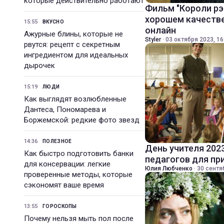
которые действительно работают
Фильм "Короли рэ
хорошем качестве
15:55
ВКУСНО
онлайн
Ажурные блины, которые не
Styler
·
03 октября 2023, 16
рвутся: рецепт с секретным
ингредиентом для идеальных
дырочек
15:19
ЛЮДИ
Как выглядят возлюбленные
Дантеса, Пономарева и
Боржемской: редкие фото звезд
14:36
ПОЛЕЗНОЕ
День учителя 202
Как быстро подготовить банки
педагогов для пр
для консервации: легкие
Юлия Любченко
·
30 сентя
проверенные методы, которые
сэкономят ваше время
13:55
ГОРОСКОПЫ
Почему нельзя мыть пол после