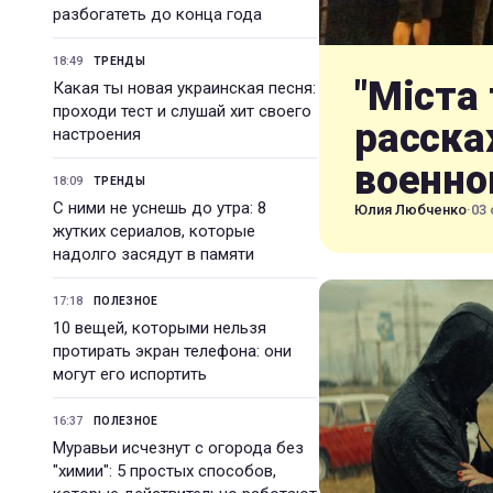
разбогатеть до конца года
18:49
ТРЕНДЫ
"Міста 
Какая ты новая украинская песня:
проходи тест и слушай хит своего
расска
настроения
военно
18:09
ТРЕНДЫ
С ними не уснешь до утра: 8
Юлия Любченко
·
03 
жутких сериалов, которые
надолго засядут в памяти
17:18
ПОЛЕЗНОЕ
10 вещей, которыми нельзя
протирать экран телефона: они
могут его испортить
16:37
ПОЛЕЗНОЕ
Муравьи исчезнут с огорода без
"химии": 5 простых способов,