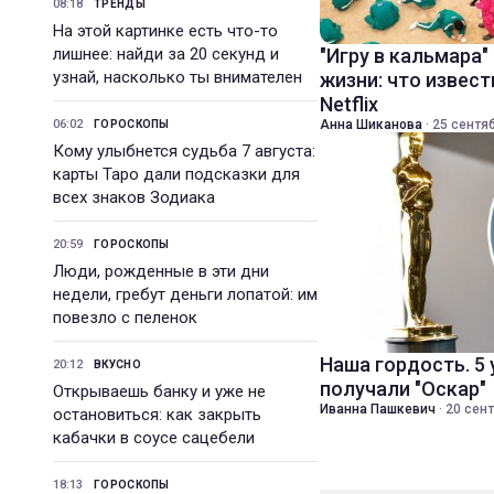
08:18
ТРЕНДЫ
На этой картинке есть что-то
лишнее: найди за 20 секунд и
"Игру в кальмара"
узнай, насколько ты внимателен
жизни: что извест
Netflix
06:02
Анна Шиканова
·
25 сентяб
ГОРОСКОПЫ
Кому улыбнется судьба 7 августа:
карты Таро дали подсказки для
всех знаков Зодиака
20:59
ГОРОСКОПЫ
Люди, рожденные в эти дни
недели, гребут деньги лопатой: им
повезло с пеленок
Наша гордость. 5
20:12
ВКУСНО
получали "Оскар"
Открываешь банку и уже не
Иванна Пашкевич
·
20 сент
остановиться: как закрыть
кабачки в соусе сацебели
18:13
ГОРОСКОПЫ