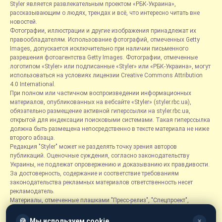
Styler является развлекательным проектом «РБК-Украина»,
рассказывающим о людях, трендах и всё, что интересно читать вне
новостей.
Фотографии, иллюстрации и другие изображения принадлежат их
правообладателям. Использование фотографий, отмеченных Getty
Images, допускается исключительно при наличии письменного
разрешения фотоагентства Getty Images. Фотографии, отмеченные
логотипом «Styler» или подписанные «Styler» или «РБК-Украина», могут
использоваться на условиях лицензии Creative Commons Attribution
4.0 International.
При полном или частичном воспроизведении информационных
материалов, опубликованных на вебсайте «Styler» (styler.rbc.ua),
обязательно размещение активной гиперссылки на styler.rbc.ua,
открытой для индексации поисковыми системами. Такая гиперссылка
должна быть размещена непосредственно в тексте материала не ниже
второго абзаца.
Редакция "Styler" может не разделять точку зрения авторов
публикаций. Оценочные суждения, согласно законодательству
Украины, не подлежат опровержению и доказыванию их правдивости.
За достоверность, содержание и соответствие требованиям
законодательства рекламных материалов ответственность несет
рекламодатель.
Материалы, отмеченные плашками "Пресс-релиз", "Спецпроект",
"Партнерский материал", "Promo", "Благотворительность" и "Резонанс",
размещаются на правах рекламы.
🍪
Мы используем cookie
✕