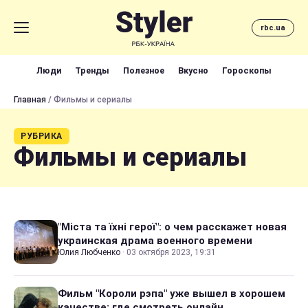
rbc.ua
Люди
Тренды
Полезное
Вкусно
Гороскопы
Главная
/ Фильмы и сериалы
РУБРИКА
Фильмы и сериалы
"Міста та їхні герої": о чем расскажет новая
украинская драма военного времени
Юлия Любченко
·
03 октября 2023, 19:31
Фильм "Короли рэпа" уже вышел в хорошем
качестве: где смотреть онлайн