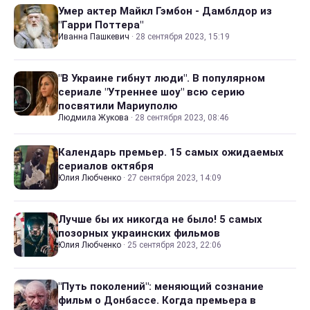
Умер актер Майкл Гэмбон - Дамблдор из
"Гарри Поттера"
Иванна Пашкевич
·
28 сентября 2023, 15:19
"В Украине гибнут люди". В популярном
сериале "Утреннее шоу" всю серию
посвятили Мариуполю
Людмила Жукова
·
28 сентября 2023, 08:46
Календарь премьер. 15 самых ожидаемых
сериалов октября
Юлия Любченко
·
27 сентября 2023, 14:09
Лучше бы их никогда не было! 5 самых
позорных украинских фильмов
Юлия Любченко
·
25 сентября 2023, 22:06
"Путь поколений": меняющий сознание
фильм о Донбассе. Когда премьера в