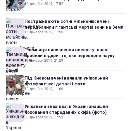
19 декабря 2019, 17:52
Постраждають сотні мільйонів: вчені
передбачили гігантські мертві зони на Землі
16 декабря 2019, 11:55
Таємниця виникнення всесвіту: вчені
зробили відкриття, яке переверне науку
15 декабря 2019, 21:29
Під Києвом вчені виявили унікальний
артефакт: всі деталі і фото
10 декабря 2019, 11:09
Унікальна знахідка: в Україні знайшли
поховання стародавніх скіфів (фото)
05 декабря 2019, 17:52