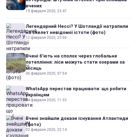
вчених
19 февраля 2020, 23:47
Легендарний Нессі? У Шотландії натрапили
на скелет невідомої істоти (фото)
12 февраля 2020, 23:50
Вчені б'ють на сполох через глобальне
потепління: ліси можуть стати озерами за
місяць
06 февраля 2020, 07:54
WhatsApp перестав працювати: що робити
українцям
04 февраля 2020, 11:33
Вчені знайшли докази існування Атлантиди
(фото)
02 февраля 2020, 22:14