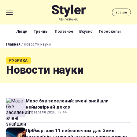
rbc.ua
Люди
Тренды
Полезное
Вкусно
Гороскопы
Главная
/ Новости науки
РУБРИКА
Новости науки
Марс був заселений: вчені знайшли
неймовірний доказ
25 февраля 2020, 19:44
Проморгали 11 небезпечних для Землі
астероїдів: штучний інтелект приголомшив