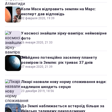
Коли Маск відправить землян на Марс:
експерт дав відповідь
02 февраля 2020, 19:39
У космосі знайшли зірку-вампіра: неймовірне
фото
26 января 2020, 21:33
Знайдено потенційно заселену планету
розміром із Землю: рік триває 37 днів
07 января 2020, 21:39
Лікарі назвали нову норму споживання води:
надлишок шкодить серцю
23 декабря 2019, 18:56
До Землі наближається астероїд більше за
київську телевежу-рекордсменку