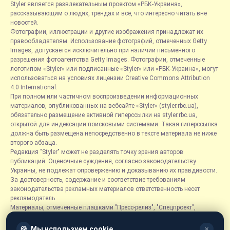
Styler является развлекательным проектом «РБК-Украина»,
рассказывающим о людях, трендах и всё, что интересно читать вне
новостей.
Фотографии, иллюстрации и другие изображения принадлежат их
правообладателям. Использование фотографий, отмеченных Getty
Images, допускается исключительно при наличии письменного
разрешения фотоагентства Getty Images. Фотографии, отмеченные
логотипом «Styler» или подписанные «Styler» или «РБК-Украина», могут
использоваться на условиях лицензии Creative Commons Attribution
4.0 International.
При полном или частичном воспроизведении информационных
материалов, опубликованных на вебсайте «Styler» (styler.rbc.ua),
обязательно размещение активной гиперссылки на styler.rbc.ua,
открытой для индексации поисковыми системами. Такая гиперссылка
должна быть размещена непосредственно в тексте материала не ниже
второго абзаца.
Редакция "Styler" может не разделять точку зрения авторов
публикаций. Оценочные суждения, согласно законодательству
Украины, не подлежат опровержению и доказыванию их правдивости.
За достоверность, содержание и соответствие требованиям
законодательства рекламных материалов ответственность несет
рекламодатель.
Материалы, отмеченные плашками "Пресс-релиз", "Спецпроект",
"Партнерский материал", "Promo", "Благотворительность" и "Резонанс",
размещаются на правах рекламы.
🍪
Мы используем cookie
✕