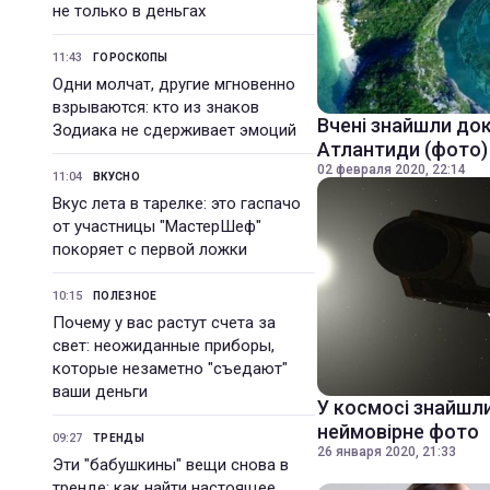
не только в деньгах
11:43
ГОРОСКОПЫ
Одни молчат, другие мгновенно
взрываются: кто из знаков
Вчені знайшли док
Зодиака не сдерживает эмоций
Атлантиди (фото)
02 февраля 2020, 22:14
11:04
ВКУСНО
Вкус лета в тарелке: это гаспачо
от участницы "МастерШеф"
покоряет с первой ложки
10:15
ПОЛЕЗНОЕ
Почему у вас растут счета за
свет: неожиданные приборы,
которые незаметно "съедают"
ваши деньги
У космосі знайшли
неймовірне фото
09:27
ТРЕНДЫ
26 января 2020, 21:33
Эти "бабушкины" вещи снова в
тренде: как найти настоящее