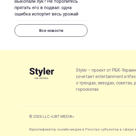
Выкопали лук? Не торопитесь
прятать его в подвал: одна
ошибка испортит весь урожай
Все новости
Styler – проект от РБК-Украи
сочетает entertainment и life
о трендах, звездах, советах, 
гороскопах.
© 2026 LLC «UBT MEDIA»
Идентификатор онлайн-медиа в Реестре субъектов в сфере м