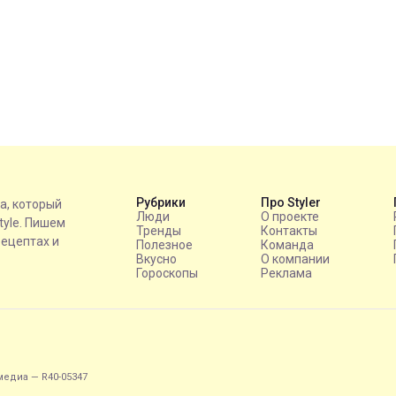
Рубрики
Про Styler
на, который
Люди
О проекте
style. Пишем
Тренды
Контакты
рецептах и
Полезное
Команда
Вкусно
О компании
Гороскопы
Реклама
едиа — R40-05347