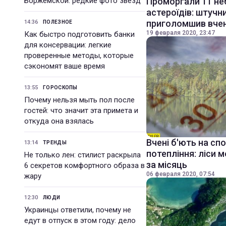
Боржемской: редкие фото звезд
Проморгали 11 не
астероїдів: штучн
приголомшив вче
14:36
ПОЛЕЗНОЕ
19 февраля 2020, 23:47
Как быстро подготовить банки
для консервации: легкие
проверенные методы, которые
сэкономят ваше время
13:55
ГОРОСКОПЫ
Почему нельзя мыть пол после
гостей: что значит эта примета и
откуда она взялась
Вчені б'ють на сп
13:14
ТРЕНДЫ
потепління: ліси 
Не только лен: стилист раскрыла
за місяць
6 секретов комфортного образа в
06 февраля 2020, 07:54
жару
12:30
ЛЮДИ
Украинцы ответили, почему не
едут в отпуск в этом году: дело