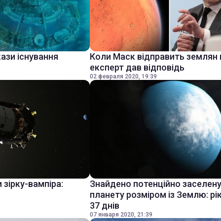
ази існування
Коли Маск відправить землян 
експерт дав відповідь
02 февраля 2020, 19:39
 зірку-вампіра:
Знайдено потенційно заселен
планету розміром із Землю: рі
37 днів
07 января 2020, 21:39