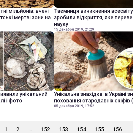
і мільйонів: вчені
Таємниця виникнення всесвіту:
тські мертві зони на
зробили відкриття, яке перев
науку
15 декабря 2019, 21:29
виявили унікальний
Унікальна знахідка: в Україні 
лі і фото
поховання стародавніх скіфів 
05 декабря 2019, 17:52
1
2
...
152
153
154
155
156