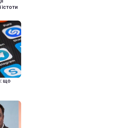
ії
 істоти
: що