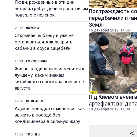
Люди, рожденные в эти дни
недели, гребут деньги лопатой: им
Постраждають сотн
повезло с пеленок
передбачили гіган
Землі
20:12
ВКУСНО
16 декабря 2019, 11:55
Открываешь банку и уже не
остановиться: как закрыть
кабачки в соусе сацебели
18:13
ГОРОСКОПЫ
Жизнь кардинально изменится к
лучшему: каким знакам
китайского гороскопа повезет 7
августа
Під Києвом вчені 
17:25
ПОЛЕЗНОЕ
артефакт: всі дета
Адская поездка отменяется: как
10 декабря 2019, 11:09
выжить в поезде без
кондиционера в сильную жару
<
16:55
ТРЕНДЫ