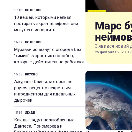
17:18
ПОЛЕЗНОЕ
10 вещей, которыми нельзя
Марс б
протирать экран телефона: они
могут его испортить
неймов
16:37
ПОЛЕЗНОЕ
З'явився новий 
Муравьи исчезнут с огорода без
25 февраля 2020, 19
"химии": 5 простых способов,
которые действительно работают
15:55
ВКУСНО
Ажурные блины, которые не
рвутся: рецепт с секретным
ингредиентом для идеальных
дырочек
15:19
ЛЮДИ
Как выглядят возлюбленные
Дантеса, Пономарева и