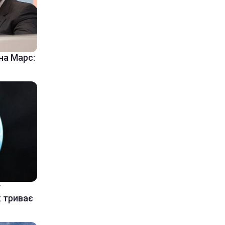
на Марс:
у
к триває