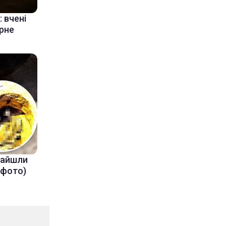
 вчені
ерне
знайшли
(фото)