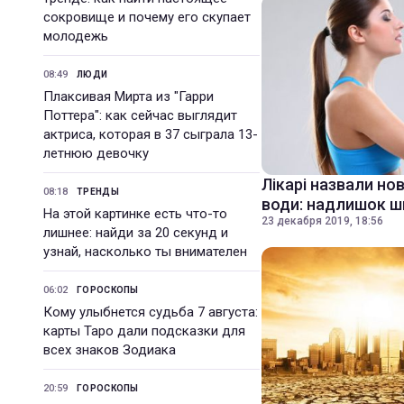
сокровище и почему его скупает
молодежь
08:49
ЛЮДИ
Плаксивая Мирта из "Гарри
Поттера": как сейчас выглядит
актриса, которая в 37 сыграла 13-
летнюю девочку
Лікарі назвали но
08:18
ТРЕНДЫ
води: надлишок 
На этой картинке есть что-то
23 декабря 2019, 18:56
лишнее: найди за 20 секунд и
узнай, насколько ты внимателен
06:02
ГОРОСКОПЫ
Кому улыбнется судьба 7 августа:
карты Таро дали подсказки для
всех знаков Зодиака
20:59
ГОРОСКОПЫ