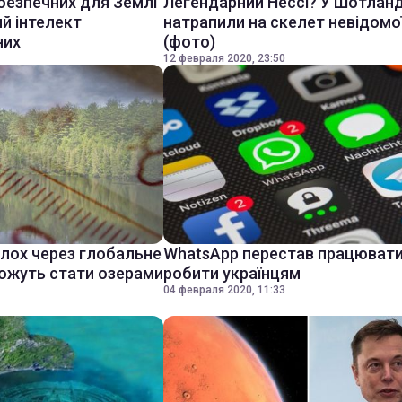
безпечних для Землі
Легендарний Нессі? У Шотланд
ий інтелект
натрапили на скелет невідомої
них
(фото)
12 февраля 2020, 23:50
олох через глобальне
WhatsApp перестав працювати
можуть стати озерами
робити українцям
04 февраля 2020, 11:33