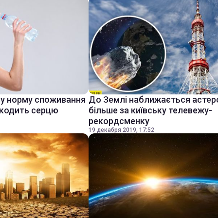
ву норму споживання
До Землі наближається астер
шкодить серцю
більше за київську телевежу-
рекордсменку
19 декабря 2019, 17:52