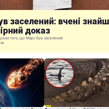
ув заселений: вчені знай
ірний доказ
доказ того, що Марс був заселений
:44