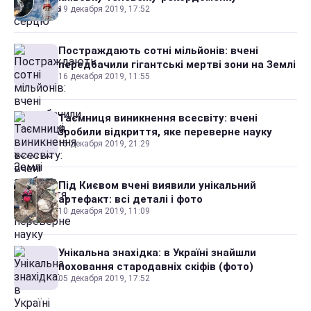
19 декабря 2019, 17:52
Постраждають сотні мільйонів: вчені
передбачили гігантські мертві зони на Землі
16 декабря 2019, 11:55
Таємниця виникнення всесвіту: вчені
зробили відкриття, яке переверне науку
15 декабря 2019, 21:29
Під Києвом вчені виявили унікальний
артефакт: всі деталі і фото
10 декабря 2019, 11:09
Унікальна знахідка: в Україні знайшли
поховання стародавніх скіфів (фото)
05 декабря 2019, 17:52