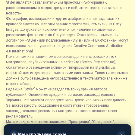
Styler является развлекательным проектом «РБК-Украина»,
рассказывающим о людях, трендах и всё, что интересно читать вне
новостей.
Фотографии, иллюстрации и другие изображения принадлежат их
правообладателям. Использование фотографий, отмеченных Getty
Images, допускается исключительно при наличии письменного
разрешения фотоагентства Getty Images. Фотографии, отмеченные
логотипом «Styler» или подписанные «Styler» или «РБК-Украина», могут
использоваться на условиях лицензии Creative Commons Attribution
4.0 International.
При полном или частичном воспроизведении информационных
материалов, опубликованных на вебсайте «Styler» (styler.rbc.ua),
обязательно размещение активной гиперссылки на styler.rbc.ua,
открытой для индексации поисковыми системами. Такая гиперссылка
должна быть размещена непосредственно в тексте материала не ниже
второго абзаца.
Редакция "Styler" может не разделять точку зрения авторов
публикаций. Оценочные суждения, согласно законодательству
Украины, не подлежат опровержению и доказыванию их правдивости.
За достоверность, содержание и соответствие требованиям
законодательства рекламных материалов ответственность несет
рекламодатель.
Материалы, отмеченные плашками "Пресс-релиз", "Спецпроект",
"Партнерский материал", "Promo", "Благотворительность" и "Резонанс",
размещаются на правах рекламы.
🍪
Мы используем cookie
✕