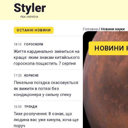
Головна
/ Новини науки
ОСТАННІ НОВИНИ
18:13
ГОРОСКОПИ
НОВИНИ 
Життя кардинально зміниться на
краще: яким знакам китайського
гороскопа пощастить 7 серпня
17:25
КОРИСНЕ
Пекельна поїздка скасовується:
як вижити в потязі без
кондиціонера у сильну спеку
16:55
ТРЕНДИ
Тихе розлучення: 8 ознак, що
людина вас уже кинула, хоча ще
поруч