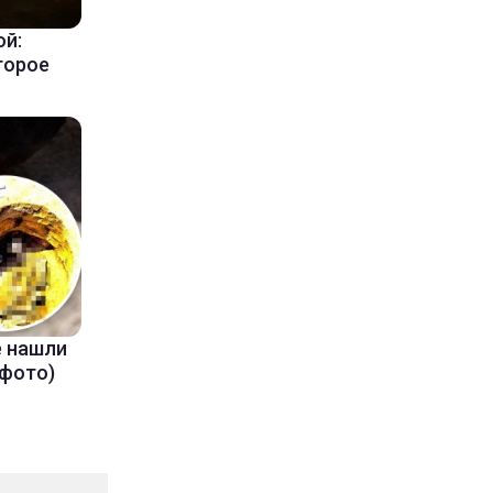
ой:
торое
е нашли
(фото)