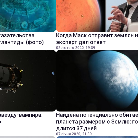
казательства
Когда Маск отправит землян н
тлантиды (фото)
эксперт дал ответ
02 лютого 2020, 19:39
звезду-вампира:
Найдена потенциально обита
о
планета размером с Землю: г
длится 37 дней
07 січня 2020, 21:39