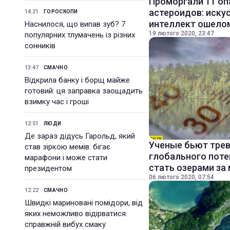
Проморгали 11 оп
астероидов: иску
14:21
ГОРОСКОПИ
интеллект ошело
Наснилося, що випав зуб? 7
19 лютого 2020, 23:47
популярних тлумачень із різних
сонників
13:47
СМАЧНО
Відкрила банку і борщ майже
готовий: ця заправка заощадить
взимку час і гроші
12:51
ЛЮДИ
Де зараз дідусь Гарольд, який
Ученые бьют трев
став зіркою мемів: бігає
глобального поте
марафони і може стати
стать озерами за
президентом
06 лютого 2020, 07:54
12:22
СМАЧНО
Швидкі мариновані помідори, від
яких неможливо відірватися:
справжній вибух смаку