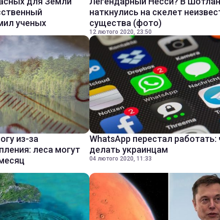
асных для Земли
Легендарный Несси? В Шотла
сственный
наткнулись на скелет неизвес
мил ученых
существа (фото)
12 лютого 2020, 23:50
огу из-за
WhatsApp перестал работать: 
пления: леса могут
делать украинцам
 месяц
04 лютого 2020, 11:33