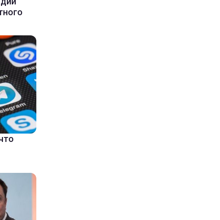
ндии
тного
что