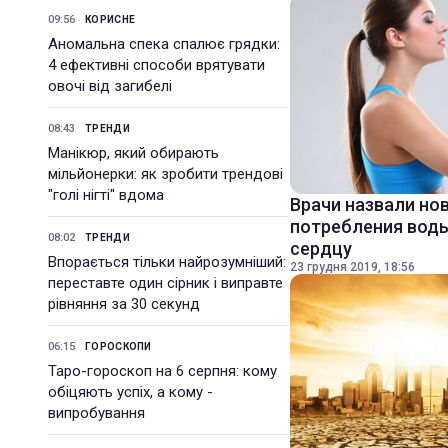
09:56
КОРИСНЕ
Аномальна спека спалює грядки:
4 ефективні способи врятувати
овочі від загибелі
08:43
ТРЕНДИ
Манікюр, який обирають
мільйонерки: як зробити трендові
"голі нігті" вдома
Врачи назвали но
потребления воды
08:02
ТРЕНДИ
сердцу
Впорається тільки найрозумніший:
23 грудня 2019, 18:56
переставте один сірник і виправте
рівняння за 30 секунд
06:15
ГОРОСКОПИ
Таро-гороскоп на 6 серпня: кому
обіцяють успіх, а кому -
випробування