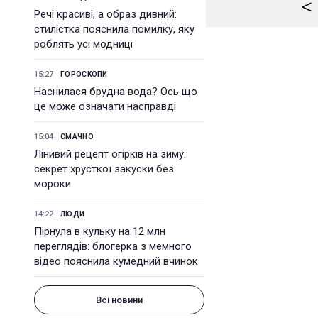
<
Речі красиві, а образ дивний:
стилістка пояснила помилку, яку
роблять усі модниці
15:27
ГОРОСКОПИ
Наснилася брудна вода? Ось що
це може означати насправді
15:04
СМАЧНО
Лінивий рецепт огірків на зиму:
секрет хрусткої закуски без
мороки
14:22
ЛЮДИ
Пірнула в кульку на 12 млн
переглядів: блогерка з мемного
відео пояснила кумедний вчинок
Всі новини