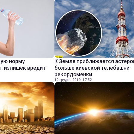
вую норму
К Земле приближается астеро
: излишек вредит
больше киевской телебашни-
рекордсменки
19 грудня 2019, 17:52