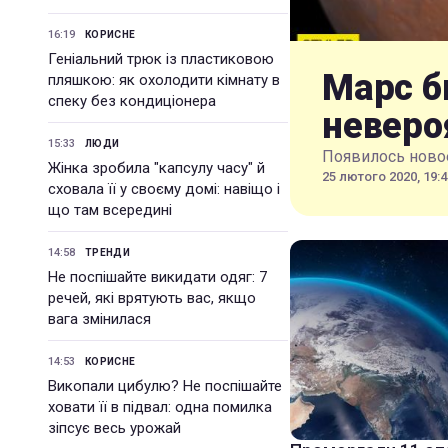
16:19
КОРИСНЕ
Геніальний трюк із пластиковою
Марс б
пляшкою: як охолодити кімнату в
спеку без кондиціонера
неверо
15:33
ЛЮДИ
Появилось новое
Жінка зробила "капсулу часу" й
25 лютого 2020, 19:4
сховала її у своєму домі: навіщо і
що там всередині
14:58
ТРЕНДИ
Не поспішайте викидати одяг: 7
речей, які врятують вас, якщо
вага змінилася
14:53
КОРИСНЕ
Викопали цибулю? Не поспішайте
ховати її в підвал: одна помилка
зіпсує весь урожай