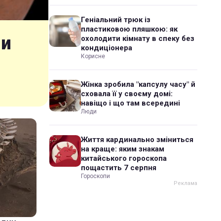
Геніальний трюк із
пластиковою пляшкою: як
ли
охолодити кімнату в спеку без
кондиціонера
Корисне
Жінка зробила "капсулу часу" й
сховала її у своєму домі:
навіщо і що там всередині
Люди
Життя кардинально зміниться
на краще: яким знакам
китайського гороскопа
пощастить 7 серпня
Гороскопи