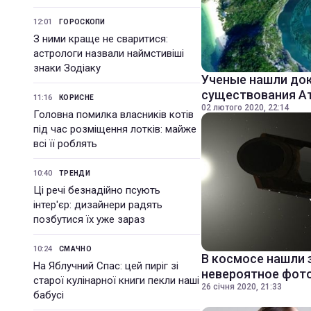
12:01
ГОРОСКОПИ
З ними краще не сваритися:
астрологи назвали наймстивіші
знаки Зодіаку
Ученые нашли до
существования А
11:16
КОРИСНЕ
02 лютого 2020, 22:14
Головна помилка власників котів
під час розміщення лотків: майже
всі її роблять
10:40
ТРЕНДИ
Ці речі безнадійно псують
інтер'єр: дизайнери радять
позбутися їх уже зараз
10:24
СМАЧНО
В космосе нашли 
На Яблучний Спас: цей пиріг зі
невероятное фот
старої кулінарної книги пекли наші
26 січня 2020, 21:33
бабусі