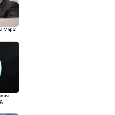
а Марс:
емая
од