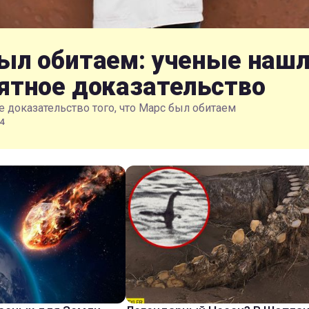
ыл обитаем: ученые наш
ятное доказательство
 доказательство того, что Марс был обитаем
4