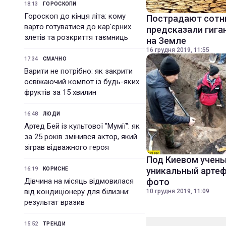
18:13
ГОРОСКОПИ
Гороскоп до кінця літа: кому
Пострадают сотн
варто готуватися до кар'єрних
предсказали гига
злетів та розкриття таємниць
на Земле
16 грудня 2019, 11:55
17:34
СМАЧНО
Варити не потрібно: як закрити
освіжаючий компот із будь-яких
фруктів за 15 хвилин
16:48
ЛЮДИ
Артед Бей із культової "Мумії": як
за 25 років змінився актор, який
зіграв відважного героя
Под Киевом учен
16:19
уникальный артеф
КОРИСНЕ
Дівчина на місяць відмовилася
фото
від кондиціонеру для білизни:
10 грудня 2019, 11:09
результат вразив
15:52
ТРЕНДИ