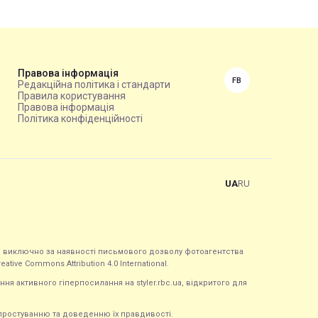
Правова інформація
FB
Редакційна політика і стандарти
Правила користування
Правова інформація
Політика конфіденційності
UA
RU
ься виключно за наявності письмового дозволу фотоагентства
tive Commons Attribution 4.0 International.
ння активного гіперпосилання на styler.rbc.ua, відкритого для
 спростуванню та доведенню їх правдивості.