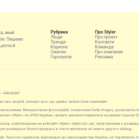
Рубрики
Про Styler
на, який
Люди
Про проєкт
tyle. Пишемо
Тренди
Контакти
ецепти й
Корисне
Команда
Смачно
Про компанію
Гороскопи
Реклама
— R40-05347
ає про людей, тренди і все, що цікаво читати поза новинами.
равовласникам. Використання фотографій, позначених Getty Images, допускаєт
исані «Styler» чи «РБК-Україна», можуть використовуватися на умовах ліцензії Crea
ів, опублікованих на вебсайті «Styler» (styler.rbc.ua), обов'язковим є розміще
ути розміщене безпосередньо в тексті матеріалу не нижче другого абзацу.
кацій. Оціночні судження, відповідно до законодавства України, не підлягають