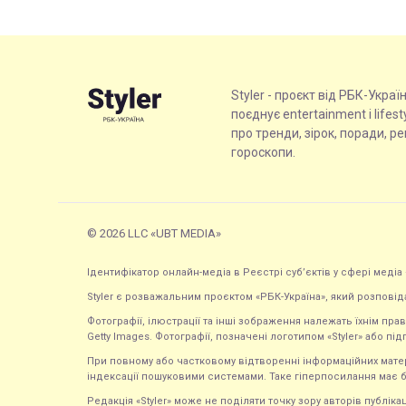
Styler - проєкт від РБК-Украї
поєднує entertainment і lifes
про тренди, зірок, поради, р
гороскопи.
© 2026 LLC «UBT MEDIA»
Ідентифікатор онлайн-медіа в Реєстрі суб’єктів у сфері медіа 
Styler є розважальним проєктом «РБК-Україна», який розповід
Фотографії, ілюстрації та інші зображення належать їхнім п
Getty Images. Фотографії, позначені логотипом «Styler» або підп
При повному або частковому відтворенні інформаційних матеріал
індексації пошуковими системами. Таке гіперпосилання має б
Редакція «Styler» може не поділяти точку зору авторів публі