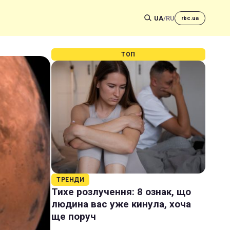
UA
/
RU
rbc.ua
ТОП
ТРЕНДИ
Тихе розлучення: 8 ознак, що
людина вас уже кинула, хоча
ще поруч