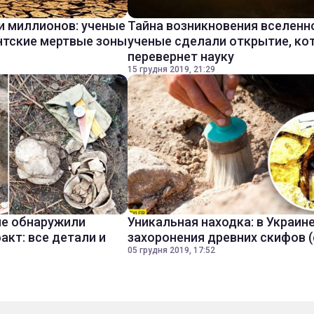
и миллионов: ученые
Тайна возникновения вселенн
нтские мертвые зоны
ученые сделали открытие, ко
перевернет науку
15 грудня 2019, 21:29
ые обнаружили
Уникальная находка: в Украин
акт: все детали и
захоронения древних скифов 
05 грудня 2019, 17:52