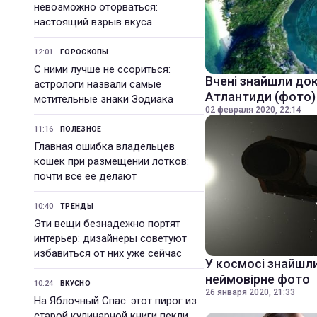
невозможно оторваться:
настоящий взрыв вкуса
12:01
ГОРОСКОПЫ
С ними лучше не ссориться:
Вчені знайшли док
астрологи назвали самые
Атлантиди (фото)
мстительные знаки Зодиака
02 февраля 2020, 22:14
11:16
ПОЛЕЗНОЕ
Главная ошибка владельцев
кошек при размещении лотков:
почти все ее делают
10:40
ТРЕНДЫ
Эти вещи безнадежно портят
интерьер: дизайнеры советуют
избавиться от них уже сейчас
У космосі знайшли
неймовірне фото
10:24
ВКУСНО
26 января 2020, 21:33
На Яблочный Спас: этот пирог из
старой кулинарной книги пекли