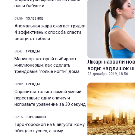
наши бабушки
09:56
ПОЛЕЗНОЕ
Аномальная жара сжигает грядки:
4 эффективных способа спасти
овощи от гибели
08:43
ТРЕНДЫ
Маникюр, который выбирают
Лікарі назвали но
миллионерши: как сделать
води: надлишок 
трендовые "голые ногти" дома
23 декабря 2019, 18:56
08:02
ТРЕНДЫ
Справится только самый умный:
переставьте одну спичку и
исправьте уравнение за 30 секунд
06:15
ГОРОСКОПЫ
Таро-гороскоп на 6 августа: кому
обещают успех, а кому -