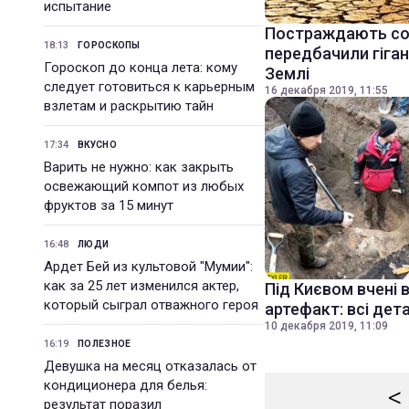
испытание
Постраждають сотн
18:13
ГОРОСКОПЫ
передбачили гіган
Гороскоп до конца лета: кому
Землі
следует готовиться к карьерным
16 декабря 2019, 11:55
взлетам и раскрытию тайн
17:34
ВКУСНО
Варить не нужно: как закрыть
освежающий компот из любых
фруктов за 15 минут
16:48
ЛЮДИ
Ардет Бей из культовой "Мумии":
как за 25 лет изменился актер,
Під Києвом вчені 
который сыграл отважного героя
артефакт: всі дета
10 декабря 2019, 11:09
16:19
ПОЛЕЗНОЕ
Девушка на месяц отказалась от
кондиционера для белья:
<
результат поразил