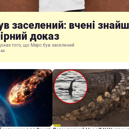
ув заселений: вчені знай
ірний доказ
доказ того, що Марс був заселений
:44