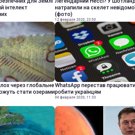
безпечних для Землі
Легендарний Нессі? У Шотланд
ий інтелект
натрапили на скелет невідомої
них
(фото)
12 февраля 2020, 23:50
олох через глобальне
WhatsApp перестав працювати
можуть стати озерами
робити українцям
04 февраля 2020, 11:33