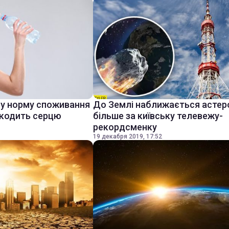
ву норму споживання
До Землі наближається астер
шкодить серцю
більше за київську телевежу-
рекордсменку
19 декабря 2019, 17:52