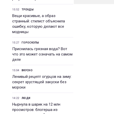
15:52
ТРЕНДЫ
Вещи красивые, а образ
странный: стилист объяснила
ошибку, которую делают все
модницы
15:27
ГОРОСКОПЫ
Приснилась грязная вода? Вот
что это может означать на самом
деле
15:04
ВКУСНО
Ленивый рецепт огурцов на зиму:
секрет хрустящей закуски без
мороки
14:22
ЛЮДИ
Нырнула в шарик на 12 млн
просмотров: блогерша из