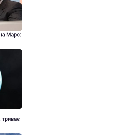
на Марс:
у
к триває