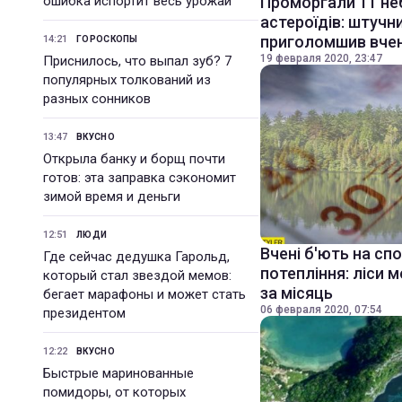
ошибка испортит весь урожай
Проморгали 11 не
астероїдів: штучн
приголомшив вче
14:21
ГОРОСКОПЫ
19 февраля 2020, 23:47
Приснилось, что выпал зуб? 7
популярных толкований из
разных сонников
13:47
ВКУСНО
Открыла банку и борщ почти
готов: эта заправка сэкономит
зимой время и деньги
12:51
ЛЮДИ
Вчені б'ють на сп
Где сейчас дедушка Гарольд,
потепління: ліси 
который стал звездой мемов:
за місяць
бегает марафоны и может стать
06 февраля 2020, 07:54
президентом
12:22
ВКУСНО
Быстрые маринованные
помидоры, от которых