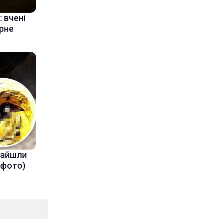
 вчені
ерне
знайшли
(фото)