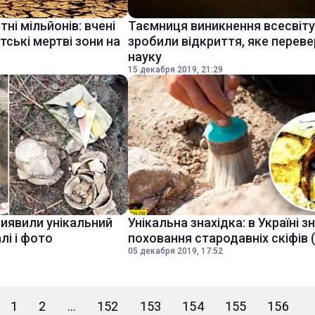
і мільйонів: вчені
Таємниця виникнення всесвіту:
тські мертві зони на
зробили відкриття, яке перев
науку
15 декабря 2019, 21:29
виявили унікальний
Унікальна знахідка: в Україні 
лі і фото
поховання стародавніх скіфів 
05 декабря 2019, 17:52
1
2
...
152
153
154
155
156