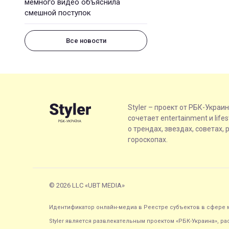
мемного видео объяснила
смешной поступок
Все новости
Styler – проект от РБК-Украи
сочетает entertainment и life
о трендах, звездах, советах, 
гороскопах.
© 2026 LLC «UBT MEDIA»
Идентификатор онлайн-медиа в Реестре субъектов в сфере м
Styler является развлекательным проектом «РБК-Украина», р