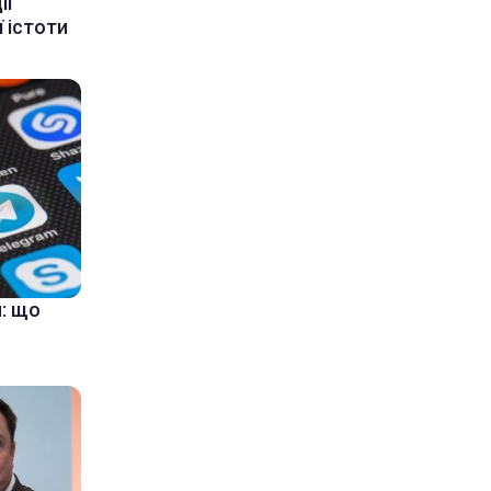
ії
 істоти
: що