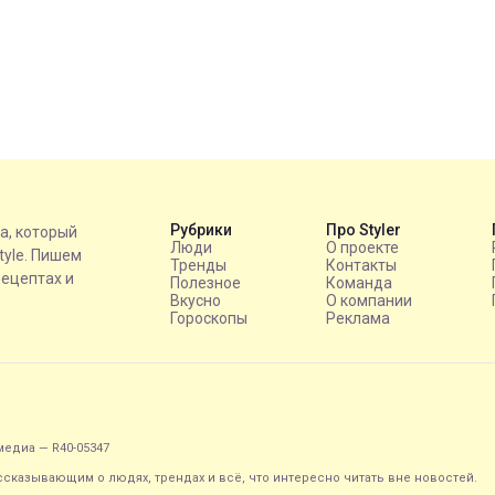
Рубрики
Про Styler
на, который
Люди
О проекте
style. Пишем
Тренды
Контакты
рецептах и
Полезное
Команда
Вкусно
О компании
Гороскопы
Реклама
едиа — R40-05347
ассказывающим о людях, трендах и всё, что интересно читать вне новостей.