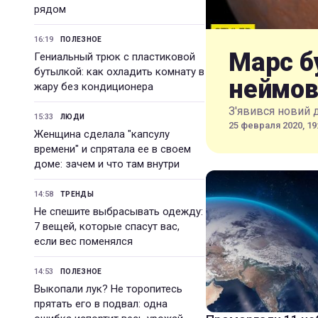
рядом
16:19
ПОЛЕЗНОЕ
Марс б
Гениальный трюк с пластиковой
бутылкой: как охладить комнату в
неймов
жару без кондиционера
З'явився новий 
15:33
ЛЮДИ
25 февраля 2020, 19
Женщина сделала "капсулу
времени" и спрятала ее в своем
доме: зачем и что там внутри
14:58
ТРЕНДЫ
Не спешите выбрасывать одежду:
7 вещей, которые спасут вас,
если вес поменялся
14:53
ПОЛЕЗНОЕ
Выкопали лук? Не торопитесь
прятать его в подвал: одна