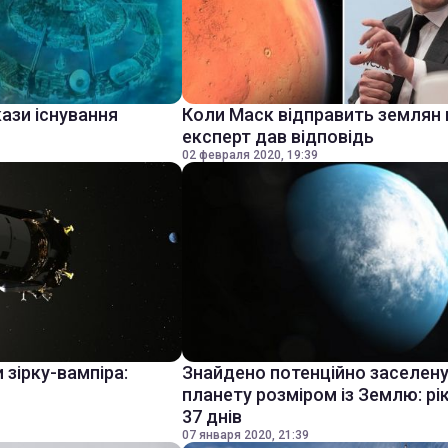
ази існування
Коли Маск відправить землян 
експерт дав відповідь
02 февраля 2020, 19:39
 зірку-вампіра:
Знайдено потенційно заселен
планету розміром із Землю: рі
37 днів
07 января 2020, 21:39