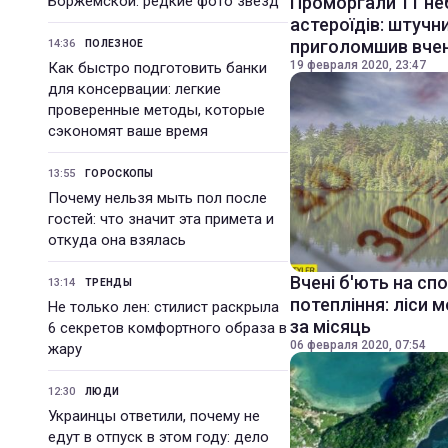
Боржемской: редкие фото звезд
Проморгали 11 не
астероїдів: штучн
приголомшив вче
14:36
ПОЛЕЗНОЕ
19 февраля 2020, 23:47
Как быстро подготовить банки
для консервации: легкие
проверенные методы, которые
сэкономят ваше время
13:55
ГОРОСКОПЫ
Почему нельзя мыть пол после
гостей: что значит эта примета и
откуда она взялась
Вчені б'ють на сп
13:14
ТРЕНДЫ
потепління: ліси 
Не только лен: стилист раскрыла
за місяць
6 секретов комфортного образа в
06 февраля 2020, 07:54
жару
12:30
ЛЮДИ
Украинцы ответили, почему не
едут в отпуск в этом году: дело