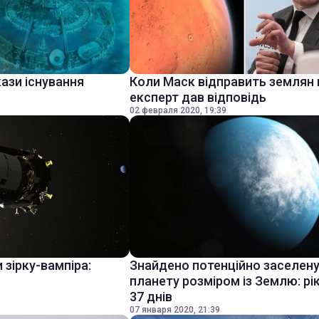
ази існування
Коли Маск відправить землян 
експерт дав відповідь
02 февраля 2020, 19:39
 зірку-вампіра:
Знайдено потенційно заселен
планету розміром із Землю: рі
37 днів
07 января 2020, 21:39