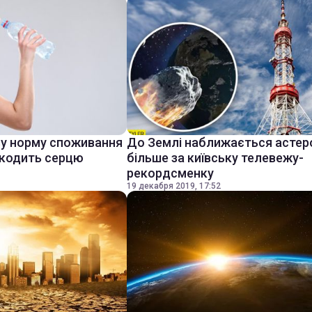
ву норму споживання
До Землі наближається астер
шкодить серцю
більше за київську телевежу-
рекордсменку
19 декабря 2019, 17:52