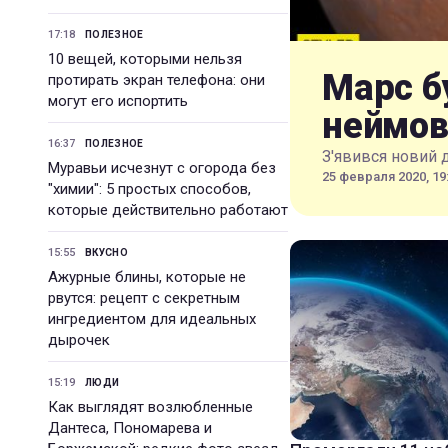
17:18
ПОЛЕЗНОЕ
10 вещей, которыми нельзя
Марс б
протирать экран телефона: они
могут его испортить
неймов
16:37
ПОЛЕЗНОЕ
З'явився новий 
Муравьи исчезнут с огорода без
25 февраля 2020, 19
"химии": 5 простых способов,
которые действительно работают
15:55
ВКУСНО
Ажурные блины, которые не
рвутся: рецепт с секретным
ингредиентом для идеальных
дырочек
15:19
ЛЮДИ
Как выглядят возлюбленные
Дантеса, Пономарева и