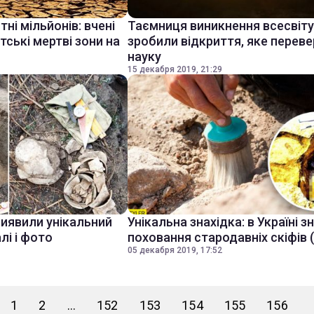
і мільйонів: вчені
Таємниця виникнення всесвіту:
тські мертві зони на
зробили відкриття, яке перев
науку
15 декабря 2019, 21:29
виявили унікальний
Унікальна знахідка: в Україні 
лі і фото
поховання стародавніх скіфів 
05 декабря 2019, 17:52
1
2
...
152
153
154
155
156