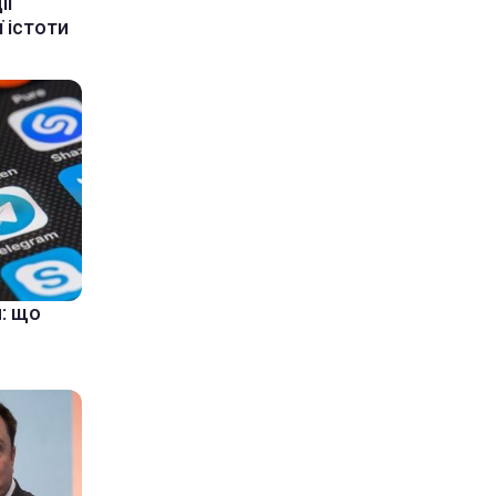
ії
 істоти
: що