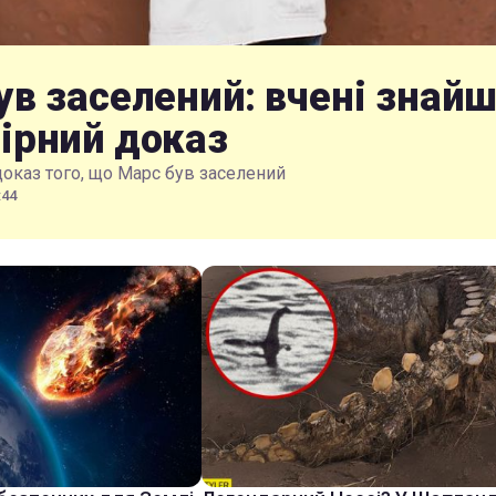
ув заселений: вчені знай
ірний доказ
доказ того, що Марс був заселений
:44