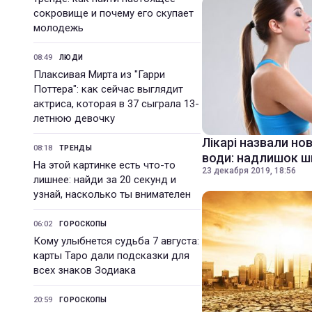
сокровище и почему его скупает
молодежь
08:49
ЛЮДИ
Плаксивая Мирта из "Гарри
Поттера": как сейчас выглядит
актриса, которая в 37 сыграла 13-
летнюю девочку
Лікарі назвали но
08:18
ТРЕНДЫ
води: надлишок 
На этой картинке есть что-то
23 декабря 2019, 18:56
лишнее: найди за 20 секунд и
узнай, насколько ты внимателен
06:02
ГОРОСКОПЫ
Кому улыбнется судьба 7 августа:
карты Таро дали подсказки для
всех знаков Зодиака
20:59
ГОРОСКОПЫ