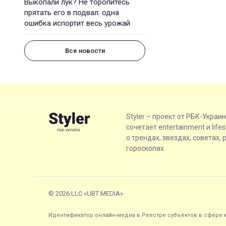
Выкопали лук? Не торопитесь
прятать его в подвал: одна
ошибка испортит весь урожай
Все новости
Styler – проект от РБК-Украи
сочетает entertainment и life
о трендах, звездах, советах, 
гороскопах.
© 2026 LLC «UBT MEDIA»
Идентификатор онлайн-медиа в Реестре субъектов в сфере м