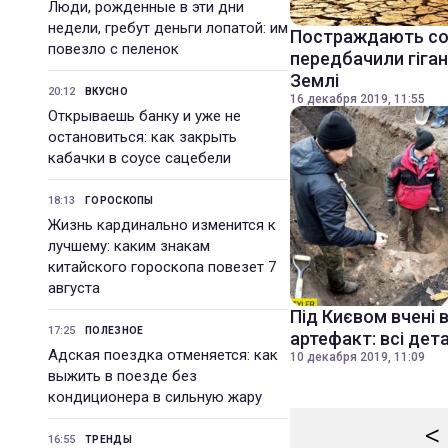
Люди, рожденные в эти дни
недели, гребут деньги лопатой: им
Постраждають сотн
повезло с пеленок
передбачили гіган
Землі
20:12
ВКУСНО
16 декабря 2019, 11:55
Открываешь банку и уже не
остановиться: как закрыть
кабачки в соусе сацебели
18:13
ГОРОСКОПЫ
Жизнь кардинально изменится к
лучшему: каким знакам
китайского гороскопа повезет 7
августа
Під Києвом вчені 
17:25
ПОЛЕЗНОЕ
артефакт: всі дета
Адская поездка отменяется: как
10 декабря 2019, 11:09
выжить в поезде без
кондиционера в сильную жару
<
16:55
ТРЕНДЫ