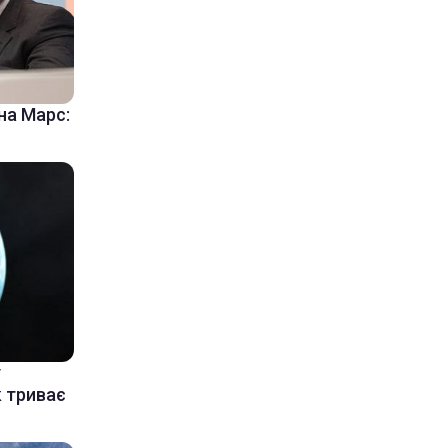
на Марс:
у
к триває