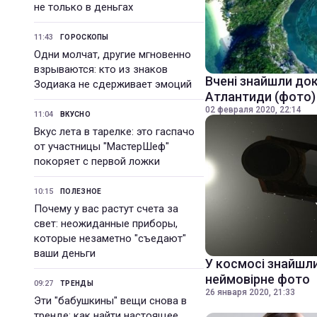
не только в деньгах
11:43
ГОРОСКОПЫ
Одни молчат, другие мгновенно
взрываются: кто из знаков
Вчені знайшли док
Зодиака не сдерживает эмоций
Атлантиди (фото)
02 февраля 2020, 22:14
11:04
ВКУСНО
Вкус лета в тарелке: это гаспачо
от участницы "МастерШеф"
покоряет с первой ложки
10:15
ПОЛЕЗНОЕ
Почему у вас растут счета за
свет: неожиданные приборы,
которые незаметно "съедают"
ваши деньги
У космосі знайшли
неймовірне фото
09:27
ТРЕНДЫ
26 января 2020, 21:33
Эти "бабушкины" вещи снова в
тренде: как найти настоящее