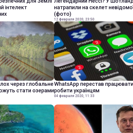
безпечних для Землі
Легендарний Нессі? У Шотланд
ий інтелект
натрапили на скелет невідомої
них
(фото)
12 февраля 2020, 23:50
олох через глобальне
WhatsApp перестав працювати
можуть стати озерами
робити українцям
04 февраля 2020, 11:33