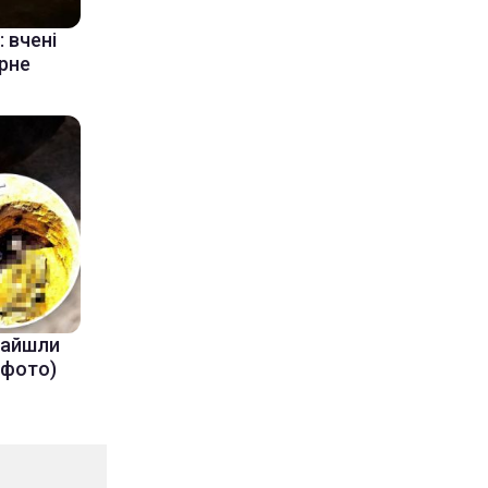
 вчені
ерне
знайшли
(фото)