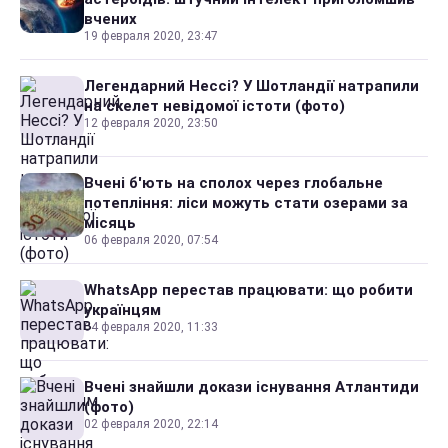
вчених
19 февраля 2020, 23:47
Легендарний Нессі? У Шотландії натрапили
на скелет невідомої істоти (фото)
12 февраля 2020, 23:50
Вчені б'ють на сполох через глобальне
потепління: ліси можуть стати озерами за
місяць
06 февраля 2020, 07:54
WhatsApp перестав працювати: що робити
українцям
04 февраля 2020, 11:33
Вчені знайшли докази існування Атлантиди
(фото)
02 февраля 2020, 22:14