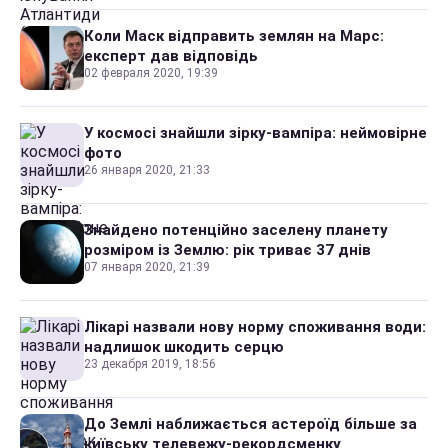
Коли Маск відправить землян на Марс:
експерт дав відповідь
02 февраля 2020, 19:39
У космосі знайшли зірку-вампіра: неймовірне
фото
26 января 2020, 21:33
Знайдено потенційно заселену планету
розміром із Землю: рік триває 37 днів
07 января 2020, 21:39
Лікарі назвали нову норму споживання води:
надлишок шкодить серцю
23 декабря 2019, 18:56
До Землі наближається астероїд більше за
київську телевежу-рекордсменку