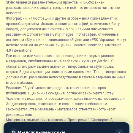
Styler является развлекательным проектом «РБК-Украина»,
рассказывающим о людях, трендах и всё, что интересно читать вне
новостей.
Фотографии, иллюстрации и другие изображения принадлежат их
правообладателям. Использование фотографий, отмеченных Getty
Images, допускается исключительно при наличии письменного
разрешения фотоагентства Getty Images. Фотографии, отмеченные
логотипом «Styler» или подписанные «Styler» или «РБК-Украина», могут
использоваться на условиях лицензии Creative Commons Attribution
4.0 International.
При полном или частичном воспроизведении информационных
материалов, опубликованных на вебсайте «Styler» (styler.rbc.ua),
обязательно размещение активной гиперссылки на styler.rbc.ua,
открытой для индексации поисковыми системами. Такая гиперссылка
должна быть размещена непосредственно в тексте материала не ниже
второго абзаца.
Редакция "Styler" может не разделять точку зрения авторов
публикаций. Оценочные суждения, согласно законодательству
Украины, не подлежат опровержению и доказыванию их правдивости.
За достоверность, содержание и соответствие требованиям
законодательства рекламных материалов ответственность несет
рекламодатель.
Материалы, отмеченные плашками "Пресс-релиз", "Спецпроект",
"Партнерский материал", "Promo", "Благотворительность" и "Резонанс",
размещаются на правах рекламы.
🍪
Мы используем cookie
✕