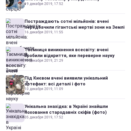
19 декабря 2019, 17:52
Постраждають сотні мільйонів: вчені
передбачили гігантські мертві зони на Землі
16 декабря 2019, 11:55
Таємниця виникнення всесвіту: вчені
зробили відкриття, яке переверне науку
15 декабря 2019, 21:29
Під Києвом вчені виявили унікальний
артефакт: всі деталі і фото
10 декабря 2019, 11:09
Унікальна знахідка: в Україні знайшли
поховання стародавніх скіфів (фото)
05 декабря 2019, 17:52