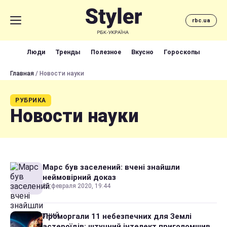
rbc.ua
Люди
Тренды
Полезное
Вкусно
Гороскопы
Главная
/ Новости науки
РУБРИКА
Новости науки
Марс був заселений: вчені знайшли
неймовірний доказ
25 февраля 2020, 19:44
Проморгали 11 небезпечних для Землі
астероїдів: штучний інтелект приголомшив