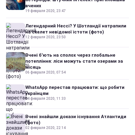
вчених
19 февраля 2020, 23:47
Легендарний Нессі? У Шотландії натрапили
на скелет невідомої істоти (фото)
12 февраля 2020, 23:50
Вчені б'ють на сполох через глобальне
потепління: ліси можуть стати озерами за
місяць
06 февраля 2020, 07:54
WhatsApp перестав працювати: що робити
українцям
04 февраля 2020, 11:33
Вчені знайшли докази існування Атлантиди
(фото)
02 февраля 2020, 22:14