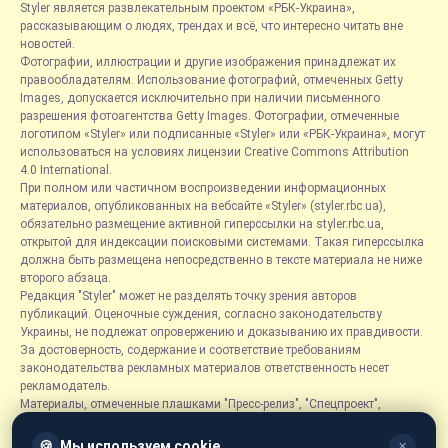
Styler является развлекательным проектом «РБК-Украина»,
рассказывающим о людях, трендах и всё, что интересно читать вне
новостей.
Фотографии, иллюстрации и другие изображения принадлежат их
правообладателям. Использование фотографий, отмеченных Getty
Images, допускается исключительно при наличии письменного
разрешения фотоагентства Getty Images. Фотографии, отмеченные
логотипом «Styler» или подписанные «Styler» или «РБК-Украина», могут
использоваться на условиях лицензии Creative Commons Attribution
4.0 International.
При полном или частичном воспроизведении информационных
материалов, опубликованных на вебсайте «Styler» (styler.rbc.ua),
обязательно размещение активной гиперссылки на styler.rbc.ua,
открытой для индексации поисковыми системами. Такая гиперссылка
должна быть размещена непосредственно в тексте материала не ниже
второго абзаца.
Редакция "Styler" может не разделять точку зрения авторов
публикаций. Оценочные суждения, согласно законодательству
Украины, не подлежат опровержению и доказыванию их правдивости.
За достоверность, содержание и соответствие требованиям
законодательства рекламных материалов ответственность несет
рекламодатель.
Материалы, отмеченные плашками "Пресс-релиз", "Спецпроект",
"Партнерский материал", "Promo", "Благотворительность" и "Резонанс",
размещаются на правах рекламы.
🍪
Мы используем cookie
✕