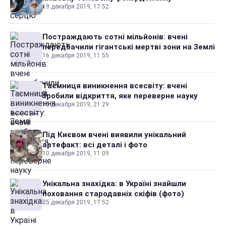
19 декабря 2019, 17:52
Постраждають сотні мільйонів: вчені
передбачили гігантські мертві зони на Землі
16 декабря 2019, 11:55
Таємниця виникнення всесвіту: вчені
зробили відкриття, яке переверне науку
15 декабря 2019, 21:29
Під Києвом вчені виявили унікальний
артефакт: всі деталі і фото
10 декабря 2019, 11:09
Унікальна знахідка: в Україні знайшли
поховання стародавніх скіфів (фото)
05 декабря 2019, 17:52