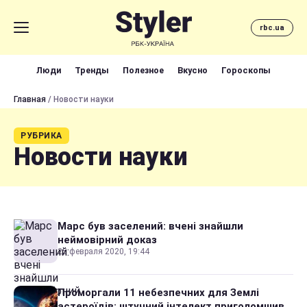
rbc.ua
Люди
Тренды
Полезное
Вкусно
Гороскопы
Главная
/ Новости науки
РУБРИКА
Новости науки
Марс був заселений: вчені знайшли
неймовірний доказ
25 февраля 2020, 19:44
Проморгали 11 небезпечних для Землі
астероїдів: штучний інтелект приголомшив