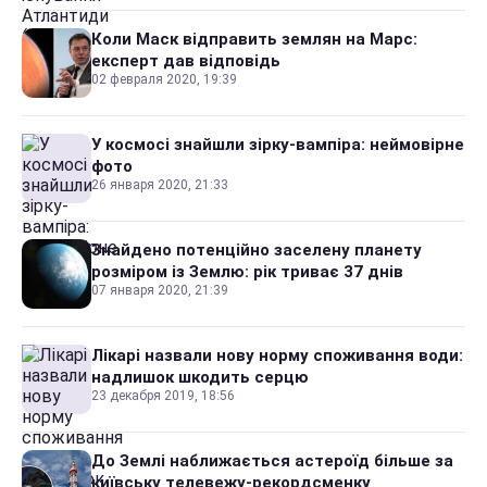
Коли Маск відправить землян на Марс:
експерт дав відповідь
02 февраля 2020, 19:39
У космосі знайшли зірку-вампіра: неймовірне
фото
26 января 2020, 21:33
Знайдено потенційно заселену планету
розміром із Землю: рік триває 37 днів
07 января 2020, 21:39
Лікарі назвали нову норму споживання води:
надлишок шкодить серцю
23 декабря 2019, 18:56
До Землі наближається астероїд більше за
київську телевежу-рекордсменку