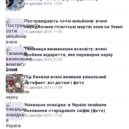
19 декабря 2019, 17:52
Постраждають сотні мільйонів: вчені
передбачили гігантські мертві зони на Землі
16 декабря 2019, 11:55
Таємниця виникнення всесвіту: вчені
зробили відкриття, яке переверне науку
15 декабря 2019, 21:29
Під Києвом вчені виявили унікальний
артефакт: всі деталі і фото
10 декабря 2019, 11:09
Унікальна знахідка: в Україні знайшли
поховання стародавніх скіфів (фото)
05 декабря 2019, 17:52