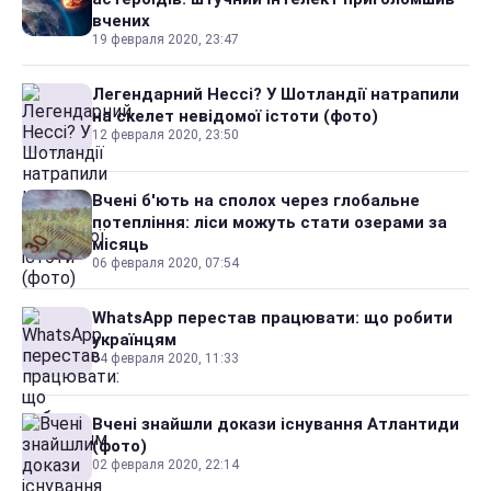
вчених
19 февраля 2020, 23:47
Легендарний Нессі? У Шотландії натрапили
на скелет невідомої істоти (фото)
12 февраля 2020, 23:50
Вчені б'ють на сполох через глобальне
потепління: ліси можуть стати озерами за
місяць
06 февраля 2020, 07:54
WhatsApp перестав працювати: що робити
українцям
04 февраля 2020, 11:33
Вчені знайшли докази існування Атлантиди
(фото)
02 февраля 2020, 22:14