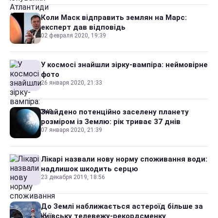
Коли Маск відправить землян на Марс:
експерт дав відповідь
02 февраля 2020, 19:39
У космосі знайшли зірку-вампіра: неймовірне
фото
26 января 2020, 21:33
Знайдено потенційно заселену планету
розміром із Землю: рік триває 37 днів
07 января 2020, 21:39
Лікарі назвали нову норму споживання води:
надлишок шкодить серцю
23 декабря 2019, 18:56
До Землі наближається астероїд більше за
київську телевежу-рекордсменку