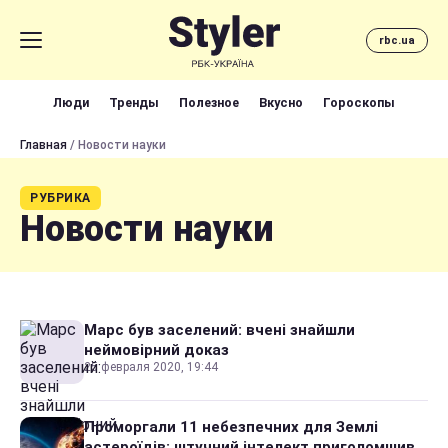
rbc.ua
Люди
Тренды
Полезное
Вкусно
Гороскопы
Главная
/ Новости науки
РУБРИКА
Новости науки
Марс був заселений: вчені знайшли
неймовірний доказ
25 февраля 2020, 19:44
Проморгали 11 небезпечних для Землі
астероїдів: штучний інтелект приголомшив