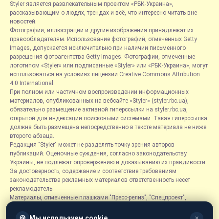
Styler является развлекательным проектом «РБК-Украина»,
рассказывающим о людях, трендах и всё, что интересно читать вне
новостей.
Фотографии, иллюстрации и другие изображения принадлежат их
правообладателям. Использование фотографий, отмеченных Getty
Images, допускается исключительно при наличии письменного
разрешения фотоагентства Getty Images. Фотографии, отмеченные
логотипом «Styler» или подписанные «Styler» или «РБК-Украина», могут
использоваться на условиях лицензии Creative Commons Attribution
4.0 International.
При полном или частичном воспроизведении информационных
материалов, опубликованных на вебсайте «Styler» (styler.rbc.ua),
обязательно размещение активной гиперссылки на styler.rbc.ua,
открытой для индексации поисковыми системами. Такая гиперссылка
должна быть размещена непосредственно в тексте материала не ниже
второго абзаца.
Редакция "Styler" может не разделять точку зрения авторов
публикаций. Оценочные суждения, согласно законодательству
Украины, не подлежат опровержению и доказыванию их правдивости.
За достоверность, содержание и соответствие требованиям
законодательства рекламных материалов ответственность несет
рекламодатель.
Материалы, отмеченные плашками "Пресс-релиз", "Спецпроект",
"Партнерский материал", "Promo", "Благотворительность" и "Резонанс",
размещаются на правах рекламы.
🍪
Мы используем cookie
✕