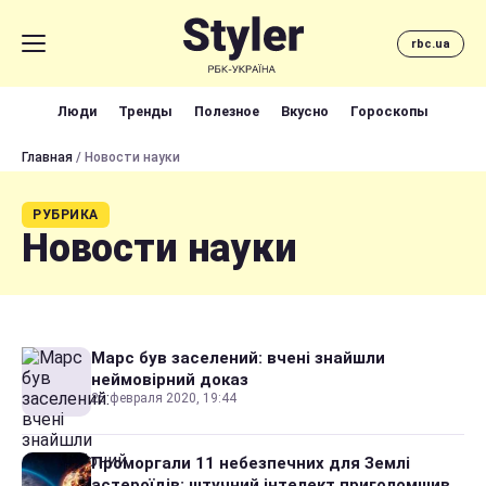
rbc.ua
Люди
Тренды
Полезное
Вкусно
Гороскопы
Главная
/ Новости науки
РУБРИКА
Новости науки
Марс був заселений: вчені знайшли
неймовірний доказ
25 февраля 2020, 19:44
Проморгали 11 небезпечних для Землі
астероїдів: штучний інтелект приголомшив