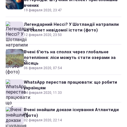
вчених
19 февраля 2020, 23:47
Легендарний Нессі? У Шотландії натрапили
на скелет невідомої істоти (фото)
12 февраля 2020, 23:50
Вчені б'ють на сполох через глобальне
потепління: ліси можуть стати озерами за
місяць
06 февраля 2020, 07:54
WhatsApp перестав працювати: що робити
українцям
04 февраля 2020, 11:33
Вчені знайшли докази існування Атлантиди
(фото)
02 февраля 2020, 22:14