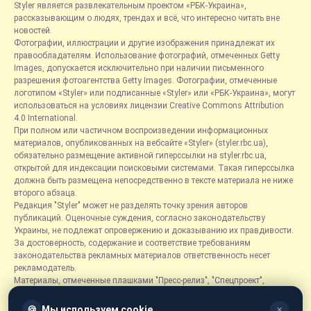
Styler является развлекательным проектом «РБК-Украина»,
рассказывающим о людях, трендах и всё, что интересно читать вне
новостей.
Фотографии, иллюстрации и другие изображения принадлежат их
правообладателям. Использование фотографий, отмеченных Getty
Images, допускается исключительно при наличии письменного
разрешения фотоагентства Getty Images. Фотографии, отмеченные
логотипом «Styler» или подписанные «Styler» или «РБК-Украина», могут
использоваться на условиях лицензии Creative Commons Attribution
4.0 International.
При полном или частичном воспроизведении информационных
материалов, опубликованных на вебсайте «Styler» (styler.rbc.ua),
обязательно размещение активной гиперссылки на styler.rbc.ua,
открытой для индексации поисковыми системами. Такая гиперссылка
должна быть размещена непосредственно в тексте материала не ниже
второго абзаца.
Редакция "Styler" может не разделять точку зрения авторов
публикаций. Оценочные суждения, согласно законодательству
Украины, не подлежат опровержению и доказыванию их правдивости.
За достоверность, содержание и соответствие требованиям
законодательства рекламных материалов ответственность несет
рекламодатель.
Материалы, отмеченные плашками "Пресс-релиз", "Спецпроект",
"Партнерский материал", "Promo", "Благотворительность" и "Резонанс",
размещаются на правах рекламы.
🍪
Мы используем cookie
✕