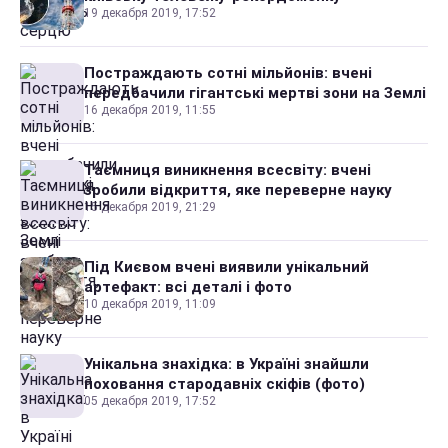
19 декабря 2019, 17:52
Постраждають сотні мільйонів: вчені
передбачили гігантські мертві зони на Землі
16 декабря 2019, 11:55
Таємниця виникнення всесвіту: вчені
зробили відкриття, яке переверне науку
15 декабря 2019, 21:29
Під Києвом вчені виявили унікальний
артефакт: всі деталі і фото
10 декабря 2019, 11:09
Унікальна знахідка: в Україні знайшли
поховання стародавніх скіфів (фото)
05 декабря 2019, 17:52