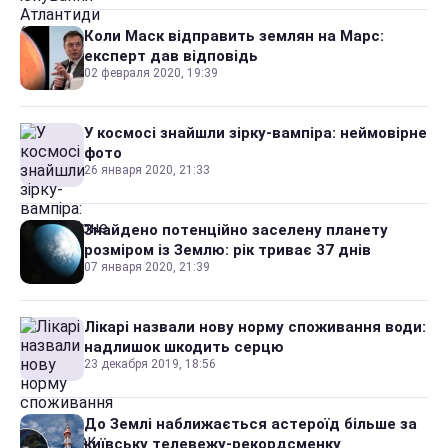
Коли Маск відправить землян на Марс:
експерт дав відповідь
02 февраля 2020, 19:39
У космосі знайшли зірку-вампіра: неймовірне
фото
26 января 2020, 21:33
Знайдено потенційно заселену планету
розміром із Землю: рік триває 37 днів
07 января 2020, 21:39
Лікарі назвали нову норму споживання води:
надлишок шкодить серцю
23 декабря 2019, 18:56
До Землі наближається астероїд більше за
київську телевежу-рекордсменку