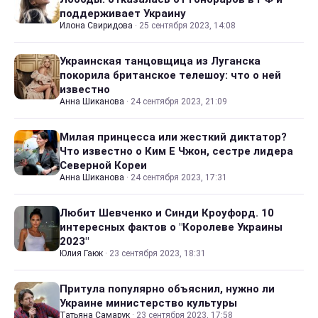
поддерживает Украину
Илона Свиридова
·
25 сентября 2023, 14:08
Украинская танцовщица из Луганска
покорила британское телешоу: что о ней
известно
Анна Шиканова
·
24 сентября 2023, 21:09
Милая принцесса или жесткий диктатор?
Что известно о Ким Е Чжон, сестре лидера
Северной Кореи
Анна Шиканова
·
24 сентября 2023, 17:31
Любит Шевченко и Синди Кроуфорд. 10
интересных фактов о "Королеве Украины
2023"
Юлия Гаюк
·
23 сентября 2023, 18:31
Притула популярно объяснил, нужно ли
Украине министерство культуры
Татьяна Самарук
·
23 сентября 2023, 17:58