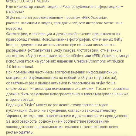
© 2026 LLC «UBT MEDIA»
Идентификатор онлайн-медиа в Реестре субъектов в сфере медиа —
R40-05347
Styler является развлекательным проектом «РБК-Украина»,
рассказывающим о людях, трендах и всё, что интересно читать вне
новостей.
Фотографии, иллюстрации и другие изображения принадлежат их
правообладателям. Использование фотографий, отмеченных Getty
Images, допускается исключительно при наличии письменного
разрешения фотоагентства Getty Images. Фотографии, отмеченные
логотипом «Styler» или подписанные «Styler» или «РБК-Украина», могут
использоваться на условиях лицензии Creative Commons Attribution
4.0 International.
При полном или частичном воспроизведении информационных
материалов, опубликованных на вебсайте «Styler» (styler.rbc.ua),
обязательно размещение активной гиперссылки на styler.rbc.ua,
открытой для индексации поисковыми системами. Такая гиперссылка
должна быть размещена непосредственно в тексте материала не ниже
второго абзаца.
Редакция "Styler" может не разделять точку зрения авторов
публикаций. Оценочные суждения, согласно законодательству
Украины, не подлежат опровержению и доказыванию их правдивости.
За достоверность, содержание и соответствие требованиям
законодательства рекламных материалов ответственность несет
рекламодатель.