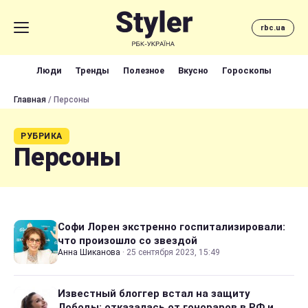
rbc.ua
Люди
Тренды
Полезное
Вкусно
Гороскопы
Главная
/ Персоны
РУБРИКА
Персоны
Софи Лорен экстренно госпитализировали:
что произошло со звездой
Анна Шиканова
·
25 сентября 2023, 15:49
Известный блоггер встал на защиту
Лободы: отказалась от гонораров в РФ и