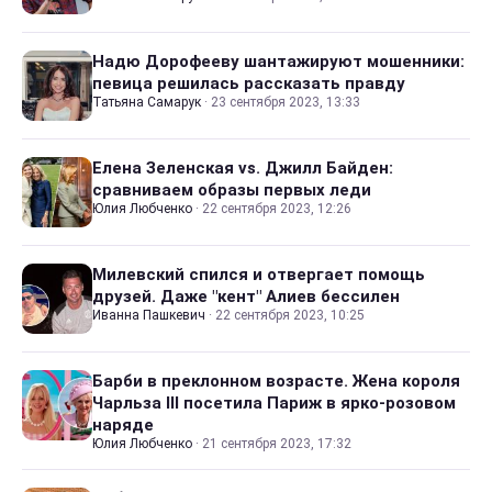
Надю Дорофееву шантажируют мошенники:
певица решилась рассказать правду
Татьяна Самарук
·
23 сентября 2023, 13:33
Елена Зеленская vs. Джилл Байден:
сравниваем образы первых леди
Юлия Любченко
·
22 сентября 2023, 12:26
Милевский спился и отвергает помощь
друзей. Даже "кент" Алиев бессилен
Иванна Пашкевич
·
22 сентября 2023, 10:25
Барби в преклонном возрасте. Жена короля
Чарльза III посетила Париж в ярко-розовом
наряде
Юлия Любченко
·
21 сентября 2023, 17:32