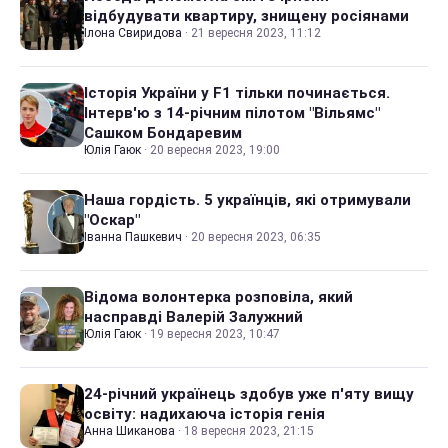
відбудувати квартиру, знищену росіянами
Ілона Свиридова
·
21 вересня 2023, 11:12
Історія України у F1 тільки починається.
Інтерв'ю з 14-річним пілотом "Вільямс"
Сашком Бондаревим
Юлія Гаюк
·
20 вересня 2023, 19:00
Наша гордість. 5 українців, які отримували
"Оскар"
Іванна Пашкевич
·
20 вересня 2023, 06:35
Відома волонтерка розповіла, який
насправді Валерій Залужний
Юлія Гаюк
·
19 вересня 2023, 10:47
24-річний українець здобув уже п'яту вищу
освіту: надихаюча історія генія
Анна Шиканова
·
18 вересня 2023, 21:15