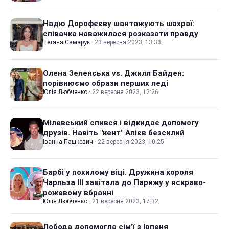
Надю Дорофєєву шантажують шахраї:
співачка наважилася розказати правду
Тетяна Самарук
·
23 вересня 2023, 13:33
Олена Зеленська vs. Джилл Байден:
порівнюємо образи перших леді
Юлія Любченко
·
22 вересня 2023, 12:26
Мілевський спився і відкидає допомогу
друзів. Навіть "кент" Алієв безсилий
Іванна Пашкевич
·
22 вересня 2023, 10:25
Барбі у похилому віці. Дружина короля
Чарльза III завітала до Парижу у яскраво-
рожевому вбранні
Юлія Любченко
·
21 вересня 2023, 17:32
Лобода допомогла сім’ї з Ірпеня