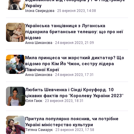
Україну
Ілона Свиридова
·
25 вересня 2023, 14:08
Українська танцівниця з Луганська
підкорила британське телешоу: що про неї
відомо
Анна Шиканова
·
24 вересня 2023, 21:09
Мила принцеса чи жорсткий диктатор? Що
відомо про Кім Йо Чжон, сестру лідера
Північної Кореї
Анна Шиканова
·
24 вересня 2023, 17:31
Любить Шевченка і Сінді Кроуфорд. 10
цікавих фактів про "Королеву України 2023"
Юлія Гаюк
·
23 вересня 2023, 18:31
Притула популярно пояснив, чи потрібне
Україні міністерство культури
Тетяна Самарук
·
23 вересня 2023, 17:58