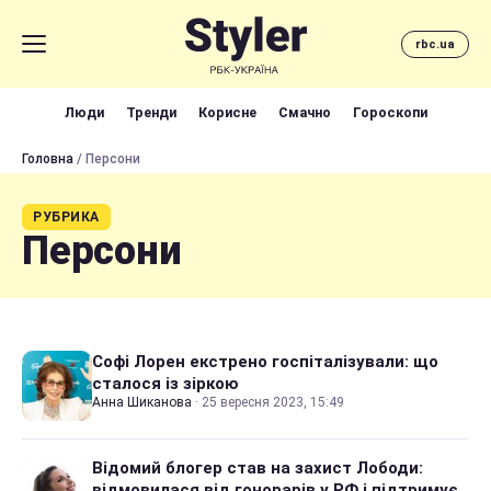
rbc.ua
Люди
Тренди
Корисне
Смачно
Гороскопи
Головна
/ Персони
РУБРИКА
Персони
Софі Лорен екстрено госпіталізували: що
сталося із зіркою
Анна Шиканова
·
25 вересня 2023, 15:49
Відомий блогер став на захист Лободи:
відмовилася від гонорарів у РФ і підтримує