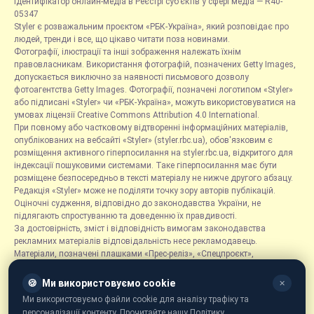
Ідентифікатор онлайн-медіа в Реєстрі суб’єктів у сфері медіа — R40-
05347
Styler є розважальним проєктом «РБК-Україна», який розповідає про
людей, тренди і все, що цікаво читати поза новинами.
Фотографії, ілюстрації та інші зображення належать їхнім
правовласникам. Використання фотографій, позначених Getty Images,
допускається виключно за наявності письмового дозволу
фотоагентства Getty Images. Фотографії, позначені логотипом «Styler»
або підписані «Styler» чи «РБК-Україна», можуть використовуватися на
умовах ліцензії Creative Commons Attribution 4.0 International.
При повному або частковому відтворенні інформаційних матеріалів,
опублікованих на вебсайті «Styler» (styler.rbc.ua), обов'язковим є
розміщення активного гіперпосилання на styler.rbc.ua, відкритого для
індексації пошуковими системами. Таке гіперпосилання має бути
розміщене безпосередньо в тексті матеріалу не нижче другого абзацу.
Редакція «Styler» може не поділяти точку зору авторів публікацій.
Оціночні судження, відповідно до законодавства України, не
підлягають спростуванню та доведенню їх правдивості.
За достовірність, зміст і відповідність вимогам законодавства
рекламних матеріалів відповідальність несе рекламодавець.
Матеріали, позначені плашками «Прес-реліз», «Спецпроєкт»,
«Партнерський матеріал», «Promo», «Благодійність» та «Резонанс»,
розміщуються на правах реклами.
🍪
Ми використовуємо cookie
✕
Рубрика «Новини компаній» є інформаційним форматом, що містить
Ми використовуємо файли cookie для аналізу трафіку та
новини, повідомлення та оголошення, пов'язані з діяльністю
персоналізації контенту. Прочитайте нашу Політику