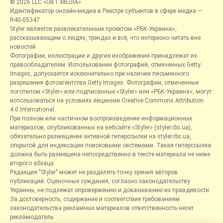
© 2026 LLC «UBT MEDIA»
Идентификатор онлайн-медиа в Реестре субъектов в сфере медиа —
R40-05347
Styler является развлекательным проектом «РБК-Украина»,
рассказывающим о людях, трендах и всё, что интересно читать вне
новостей.
Фотографии, иллюстрации и другие изображения принадлежат их
правообладателям. Использование фотографий, отмеченных Getty
Images, допускается исключительно при наличии письменного
разрешения фотоагентства Getty Images. Фотографии, отмеченные
логотипом «Styler» или подписанные «Styler» или «РБК-Украина», могут
использоваться на условиях лицензии Creative Commons Attribution
4.0 International.
При полном или частичном воспроизведении информационных
материалов, опубликованных на вебсайте «Styler» (styler.rbc.ua),
обязательно размещение активной гиперссылки на styler.rbc.ua,
открытой для индексации поисковыми системами. Такая гиперссылка
должна быть размещена непосредственно в тексте материала не ниже
второго абзаца.
Редакция "Styler" может не разделять точку зрения авторов
публикаций. Оценочные суждения, согласно законодательству
Украины, не подлежат опровержению и доказыванию их правдивости.
За достоверность, содержание и соответствие требованиям
законодательства рекламных материалов ответственность несет
рекламодатель.