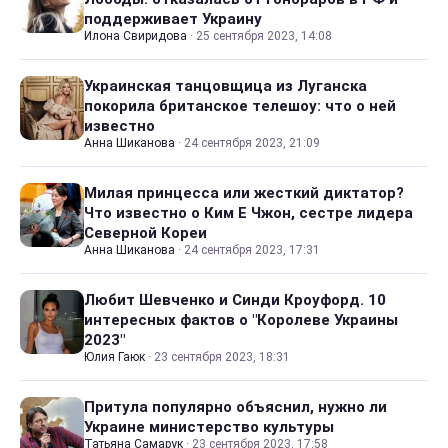
поддерживает Украину
Илона Свиридова
·
25 сентября 2023, 14:08
Украинская танцовщица из Луганска
покорила британское телешоу: что о ней
известно
Анна Шиканова
·
24 сентября 2023, 21:09
Милая принцесса или жесткий диктатор?
Что известно о Ким Е Чжон, сестре лидера
Северной Кореи
Анна Шиканова
·
24 сентября 2023, 17:31
Любит Шевченко и Синди Кроуфорд. 10
интересных фактов о "Королеве Украины
2023"
Юлия Гаюк
·
23 сентября 2023, 18:31
Притула популярно объяснил, нужно ли
Украине министерство культуры
Татьяна Самарук
·
23 сентября 2023, 17:58