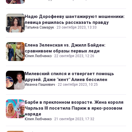
Надю Дорофееву шантажируют мошенники:
певица решилась рассказать правду
Татьяна Самарук
·
23 сентября 2023, 13:33
Елена Зеленская vs. Джилл Байден:
сравниваем образы первых леди
Юлия Любченко
·
22 сентября 2023, 12:26
Милевский спился и отвергает помощь
друзей. Даже "кент" Алиев бессилен
Иванна Пашкевич
·
22 сентября 2023, 10:25
Барби в преклонном возрасте. Жена короля
Чарльза III посетила Париж в ярко-розовом
наряде
Юлия Любченко
·
21 сентября 2023, 17:32