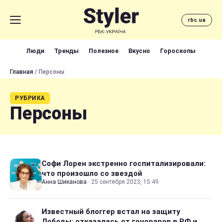
rbc.ua
Люди
Тренды
Полезное
Вкусно
Гороскопы
Главная
/ Персоны
РУБРИКА
Персоны
Софи Лорен экстренно госпитализировали:
что произошло со звездой
Анна Шиканова
·
25 сентября 2023, 15:49
Известный блоггер встал на защиту
Лободы: отказалась от гонораров в РФ и