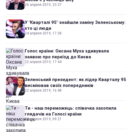
26 апреля 2019, 23:37
У "Кварталі 95" знайшли заміну Зеленському:
хто ці люди
24 апреля 2019, 17:38
Голос країни: Оксана Муха здивувала
заявою про переїзд до Києва
22 апреля 2019, 17:44
Зеленський президент: як лідер Кварталу 95
висміював своїх попередників
22 апреля 2019, 16:48
Ти - наш переможець: співачка захопила
глядачів на Голосі країни
22 апреля 2019, 09:21