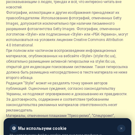
рассказывающим о людях, трендах и всё, что интересно читать вне
новостей.
Фотографии, иллюстрации и другие изображения принадлежат их
правообладателям. Использование фотографий, отмеченных Getty
Images, допускается исключительно при наличии письменного
разрешения фотоагентства Getty Images. Фотографии, отмеченные
логотипом «Styler» или подписанные «Styler» или «РБК-Украина», могут
использоваться на условиях лицензии Creative Commons Attribution
4.0 International.
При полном или частичном воспроизведении информационных
материалов, опубликованных на вебсайте «Styler» (styler.rbc.ua),
обязательно размещение активной гиперссылки на styler.rbc.ua,
открытой для индексации поисковыми системами. Такая гиперссылка
должна быть размещена непосредственно в тексте материала не ниже
второго абзаца.
Редакция "Styler" может не разделять точку зрения авторов
публикаций. Оценочные суждения, согласно законодательству
Украины, не подлежат опровержению и доказыванию их правдивости.
За достоверность, содержание и соответствие требованиям
законодательства рекламных материалов ответственность несет
рекламодатель.
Материалы, отмеченные плашками "Пресс-релиз", "Спецпроект",
"Партнерский материал", "Promo", "Благотворительность" и "Резонанс",
размещаются на правах рекламы.
🍪
Мы используем cookie
✕
Рубрика «Новости компаний» является информационным форматом,