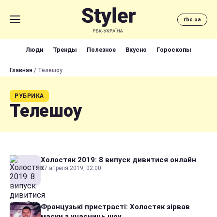
rbc.ua
Люди
Тренды
Полезное
Вкусно
Гороскопы
Главная
/ Телешоу
РУБРИКА
Телешоу
Холостяк 2019: 8 випуск дивитися онлайн
27 апреля 2019, 02:00
Французькі пристрасті: Холостяк зірвав
маски з учасниць шоу