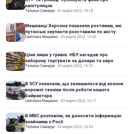
капітуляцію
Татьяна Самарук
·
03 марта 2022, 18:18
Мешканці Херсона показали розтяжки, які
путінські окупанти розставили по місту
Светлана Мащенко
·
03 марта 2022, 16:42
Ціни лише у гривні. НБУ нагадав про
заборону торгувати за долари та євро
Татьяна Самарук
·
03 марта 2022, 16:33
В ЗСУ показали, що залишилося від колони
ворожої техніки після роботи нашого
Байрактара
Светлана Мащенко
·
03 марта 2022, 16:17
В МВС розповіли, як доносити інформацію
знайомим з Росії
Татьяна Самарук
·
03 марта 2022, 16:03