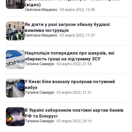
(відео)
Светлана Мащенко
·
03 марта 2022, 12:49
Як діяти у разі загрози обвалу будівлі:
важлива інструкція
Светлана Мащенко
·
03 марта 2022, 11:37
Нацполіція попередила про шахраїв, які
збирають гроші на підтримку ЗСУ
Татьяна Самарук
·
02 марта 2022, 21:58
У Києві біля вокзалу пролунав потужний
вибух
Татьяна Самарук
·
02 марта 2022, 21:21
В Україні заборонили платіжні картки банків
РФ та Білорусі
Татьяна Самарук
·
02 марта 2022, 20:16