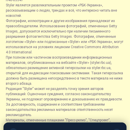
R40-05347
Styler является развлекательным проектом «РБК-Украина»,
рассказывающим о людях, трендах и всё, что интересно читать вне
новостей.
Фотографии, иллюстрации и другие изображения принадлежат их
правообладателям. Использование фотографий, отмеченных Getty
Images, допускается исключительно при наличии письменного
разрешения фотоагентства Getty Images. Фотографии, отмеченные
логотипом «Styler» или подписанные «Styler» или «РБК-Украина», могут
использоваться на условиях лицензии Creative Commons Attribution
4.0 International.
При полном или частичном воспроизведении информационных
материалов, опубликованных на вебсайте «Styler» (styler.rbc.ua),
обязательно размещение активной гиперссылки на styler.rbc.ua,
открытой для индексации поисковыми системами. Такая гиперссылка
должна быть размещена непосредственно в тексте материала не ниже
второго абзаца.
Редакция "Styler" может не разделять точку зрения авторов
публикаций. Оценочные суждения, согласно законодательству
Украины, не подлежат опровержению и доказыванию их правдивости.
За достоверность, содержание и соответствие требованиям
законодательства рекламных материалов ответственность несет
рекламодатель.
Материалы, отмеченные плашками "Пресс-релиз", "Спецпроект",
"Партнерский материал", "Promo", "Благотворительность" и "Резонанс",