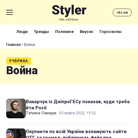
rbc.ua
Люди
Тренды
Полезное
Вкусно
Гороскопы
Главная
/ Война
РУБРИКА
Война
Вакарчук із ДніпроГЕСу показав, куди треба
йти Росії
Татьяна Самарук
·
03 марта 2022, 19:22
Окупанти по всій України взламують сайти
ОТГ та громад: публікують фейк про