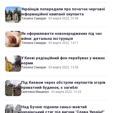
Українців попередили про початок чергової
інформаційної кампанії окупанта
Татьяна Самарук
·
03 марта 2022, 15:08
Як оформлювати новонароджених під час
війни: детальна інструкція
Татьяна Самарук
·
03 марта 2022, 14:11
У Києві радіаційний фон перебуває у межах
норми
Татьяна Самарук
·
03 марта 2022, 13:50
Під Києвом через обстріли окупантів згорів
приватний будинок, є загиблі
Светлана Мащенко
·
03 марта 2022, 13:33
Над Бучею підняли синьо-жовтий
український стяг під вигуки "Слава Україні!"