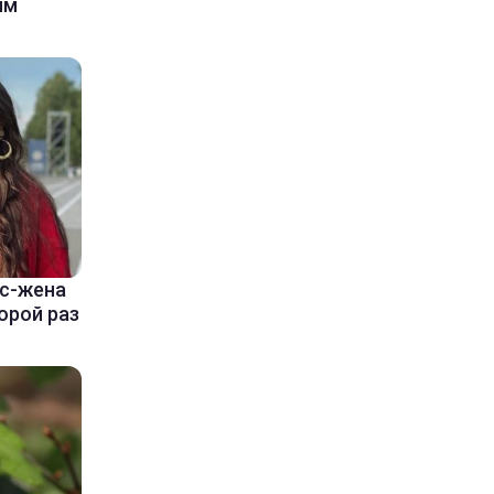
ым
кс-жена
орой раз