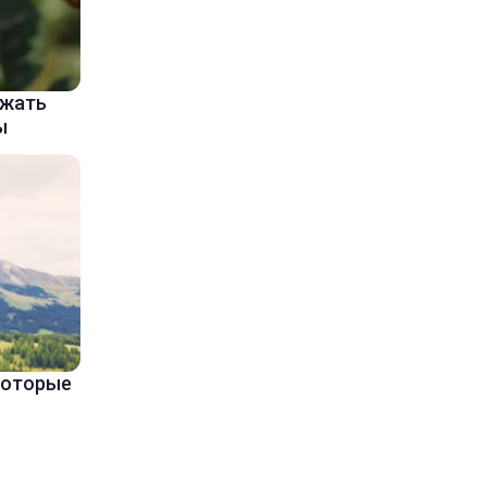
ажать
ы
 которые