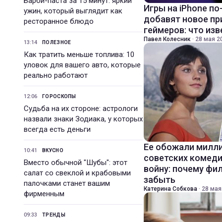
Барби-паста за 15 минут: яркий
Игры на iPhone по
ужин, который выглядит как
добавят новое п
ресторанное блюдо
геймеров: что из
Павел Колесник
·
28 мая 20
13:14
ПОЛЕЗНОЕ
Как тратить меньше топлива: 10
уловок для вашего авто, которые
реально работают
12:06
ГОРОСКОПЫ
Судьба на их стороне: астрологи
назвали знаки Зодиака, у которых
всегда есть деньги
Ее обожали милли
10:41
ВКУСНО
советских комед
Вместо обычной "Шубы": этот
войну: почему фи
салат со свеклой и крабовыми
забыть
палочками станет вашим
Катерина Собкова
·
28 мая
фирменным
09:33
ТРЕНДЫ