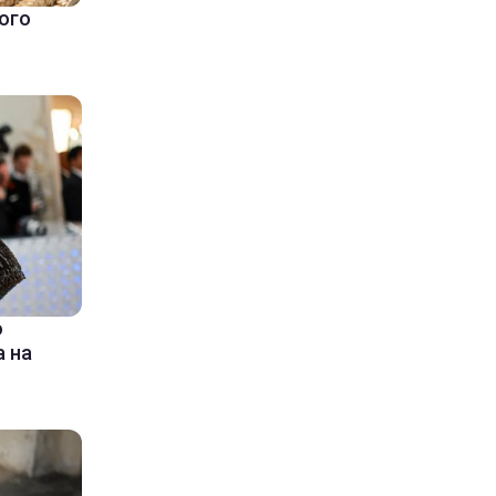
ого
ю
 на