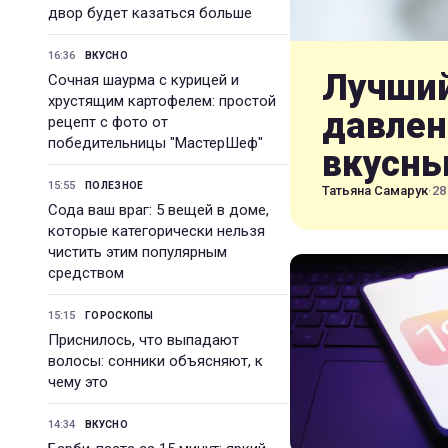
двор будет казаться больше
16:36
ВКУСНО
Лучший
Сочная шаурма с курицей и
хрустящим картофелем: простой
давлен
рецепт с фото от
победительницы "МастерШеф"
вкусн
15:55
ПОЛЕЗНОЕ
Татьяна Самарук
·
28
Сода ваш враг: 5 вещей в доме,
которые категорически нельзя
чистить этим популярным
средством
15:15
ГОРОСКОПЫ
Приснилось, что выпадают
волосы: сонники объясняют, к
чему это
14:34
ВКУСНО