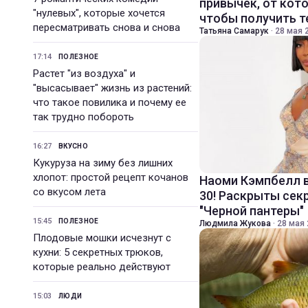
привычек, от кот
"нулевых", которые хочется
чтобы получить 
пересматривать снова и снова
Татьяна Самарук
·
28 мая 2
17:14
ПОЛЕЗНОЕ
Растет "из воздуха" и
"высасывает" жизнь из растений:
что такое повилика и почему ее
так трудно побороть
16:27
ВКУСНО
Кукуруза на зиму без лишних
хлопот: простой рецепт кочанов
Наоми Кэмпбелл в
со вкусом лета
30! Раскрыты се
"Черной пантеры"
15:45
ПОЛЕЗНОЕ
Людмила Жукова
·
28 мая 
Плодовые мошки исчезнут с
кухни: 5 секретных трюков,
которые реально действуют
15:03
ЛЮДИ