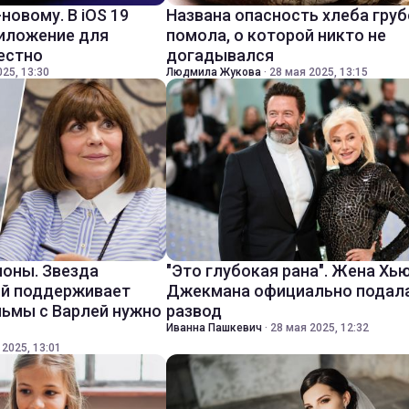
-новому. В iOS 19
Названа опасность хлеба груб
риложение для
помола, о которой никто не
вестно
догадывался
25, 13:30
Людмила Жукова
·
28 мая 2025, 13:15
оны. Звезда
"Это глубокая рана". Жена Хь
ий поддерживает
Джекмана официально подала
льмы с Варлей нужно
развод
Иванна Пашкевич
·
28 мая 2025, 12:32
 2025, 13:01