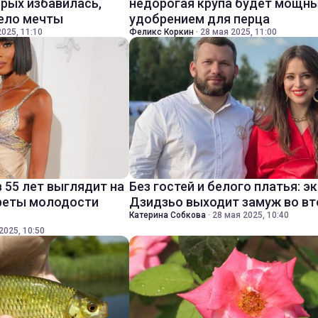
орых избавилась,
недорогая крупа будет мощн
тело мечты
удобрением для перца
025, 11:10
Феликс Коркин
·
28 мая 2025, 11:00
 55 лет выглядит на
Без гостей и белого платья: э
креты молодости
Дзидзьо выходит замуж во вт
Катерина Собкова
·
28 мая 2025, 10:40
2025, 10:50