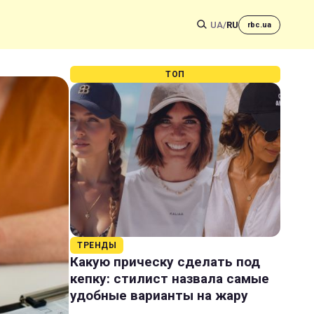
UA
/
RU
rbc.ua
ТОП
ТРЕНДЫ
Какую прическу сделать под
кепку: стилист назвала самые
удобные варианты на жару