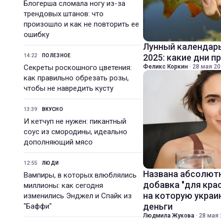
Блогерша сломала ногу из-за
трендовых штанов: что
произошло и как не повторить ее
ошибку
Лунный календарь
14:22
2025: какие дни п
ПОЛЕЗНОЕ
Секреты роскошного цветения:
Феликс Коркин
·
28 мая 20
как правильно обрезать розы,
чтобы не навредить кусту
13:39
ВКУСНО
И кетчуп не нужен: пикантный
соус из смородины, идеально
дополняющий мясо
12:55
ЛЮДИ
Названа абсолют
Вампиры, в которых влюблялись
добавка "для кра
миллионы: как сегодня
на которую укра
изменились Энджел и Спайк из
деньги
"Баффи"
Людмила Жукова
·
28 мая 