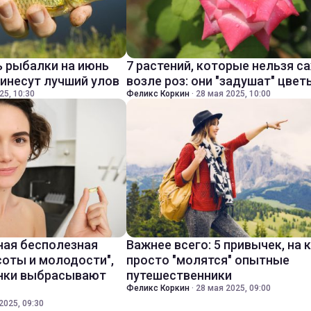
 рыбалки на июнь
7 растений, которые нельзя с
ринесут лучший улов
возле роз: они "задушат" цвет
25, 10:30
Феликс Коркин
·
28 мая 2025, 10:00
ная бесполезная
Важнее всего: 5 привычек, на
соты и молодости",
просто "молятся" опытные
инки выбрасывают
путешественники
Феликс Коркин
·
28 мая 2025, 09:00
2025, 09:30