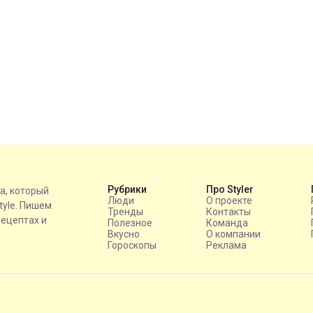
Рубрики
Про Styler
на, который
Люди
О проекте
style. Пишем
Тренды
Контакты
рецептах и
Полезное
Команда
Вкусно
О компании
Гороскопы
Реклама