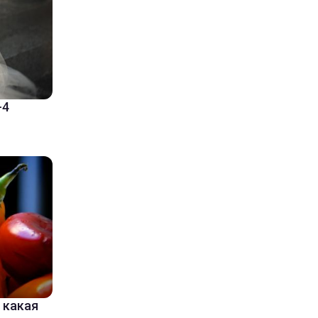
-4
 какая