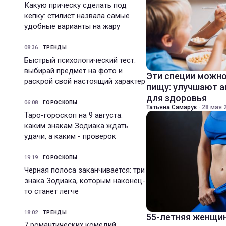
Какую прическу сделать под
кепку: стилист назвала самые
удобные варианты на жару
08:36
ТРЕНДЫ
Быстрый психологический тест:
выбирай предмет на фото и
Эти специи можно
раскрой свой настоящий характер
пищу: улучшают а
для здоровья
06:08
ГОРОСКОПЫ
Татьяна Самарук
·
28 мая 2
Таро-гороскоп на 9 августа:
каким знакам Зодиака ждать
удачи, а каким - проверок
19:19
ГОРОСКОПЫ
Черная полоса заканчивается: три
знака Зодиака, которым наконец-
то станет легче
18:02
ТРЕНДЫ
55-летняя женщин
7 романтических комедий