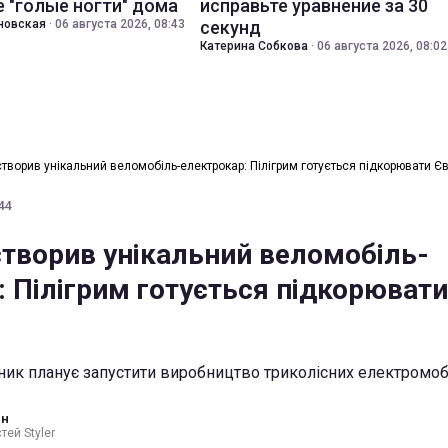
 "голые ногти" дома
исправьте уравнение за 30
новская
·
06 августа 2026, 08:43
секунд
Катерина Собкова
·
06 августа 2026, 08:02
створив унікальний веломобіль-електрокар: Пілігрим готується підкорювати Є
44
створив унікальний веломобіль-
: Пілігрим готується підкорювати
ник планує запустити виробництво триколісних електромоб
ин
тей Styler