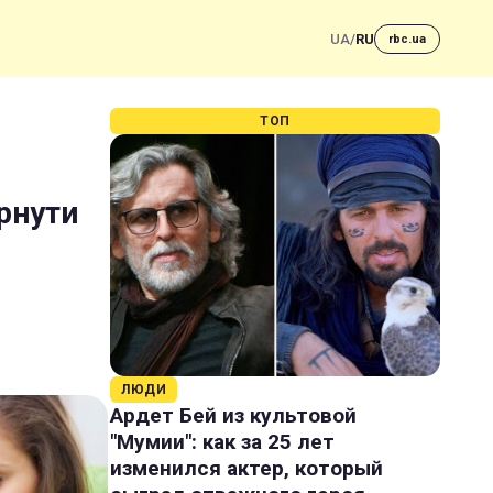
UA
/
RU
rbc.ua
ТОП
рнути
ЛЮДИ
Ардет Бей из культовой
"Мумии": как за 25 лет
изменился актер, который