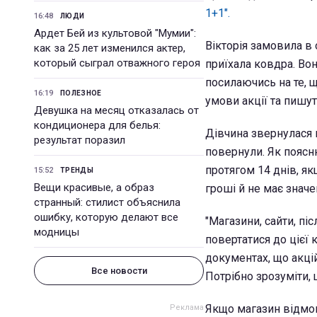
1+1".
16:48
ЛЮДИ
Ардет Бей из культовой "Мумии":
Вікторія замовила в 
как за 25 лет изменился актер,
который сыграл отважного героя
приїхала ковдра. Во
посилаючись на те, 
16:19
ПОЛЕЗНОЕ
умови акції та пишут
Девушка на месяц отказалась от
кондиционера для белья:
Дівчина звернулася в
результат поразил
повернули. Як поясн
протягом 14 днів, як
15:52
ТРЕНДЫ
Вещи красивые, а образ
гроші й не має значе
странный: стилист объяснила
ошибку, которую делают все
"Магазини, сайти, пі
модницы
повертатися до цієї 
документах, що акці
Все новости
Потрібно зрозуміти, 
Якщо магазин відмов