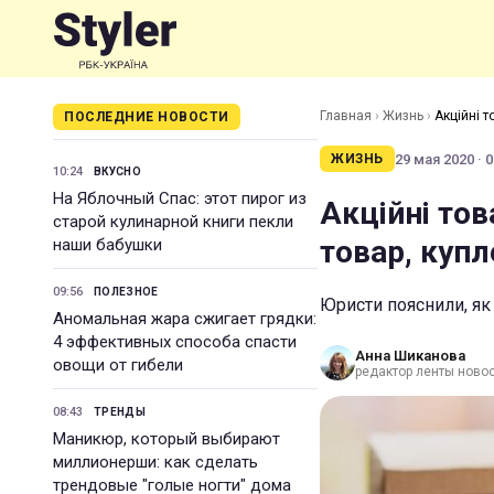
Главная
›
Жизнь
›
Акційні т
ПОСЛЕДНИЕ НОВОСТИ
29 мая 2020 · 0
ЖИЗНЬ
10:24
ВКУСНО
На Яблочный Спас: этот пирог из
Акційні то
старой кулинарной книги пекли
товар, купл
наши бабушки
09:56
ПОЛЕЗНОЕ
Юристи пояснили, як
Аномальная жара сжигает грядки:
4 эффективных способа спасти
Анна Шиканова
овощи от гибели
редактор ленты ново
08:43
ТРЕНДЫ
Маникюр, который выбирают
миллионерши: как сделать
трендовые "голые ногти" дома