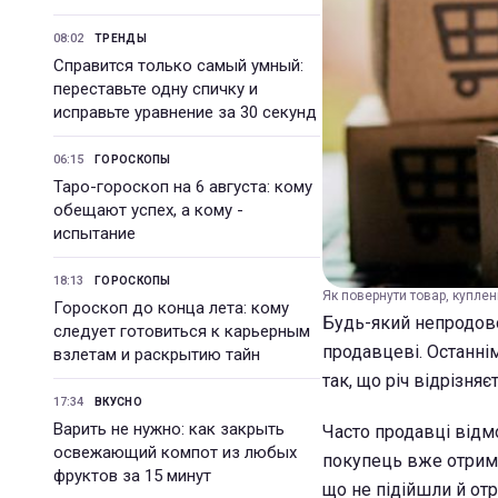
08:02
ТРЕНДЫ
Справится только самый умный:
переставьте одну спичку и
исправьте уравнение за 30 секунд
06:15
ГОРОСКОПЫ
Таро-гороскоп на 6 августа: кому
обещают успех, а кому -
испытание
18:13
ГОРОСКОПЫ
Як повернути товар, куплен
Гороскоп до конца лета: кому
Будь-який непродово
следует готовиться к карьерным
продавцеві. Останнім
взлетам и раскрытию тайн
так, що річ відрізня
17:34
ВКУСНО
Варить не нужно: как закрыть
Часто продавці відм
освежающий компот из любых
покупець вже отрима
фруктов за 15 минут
що не підійшли й отр