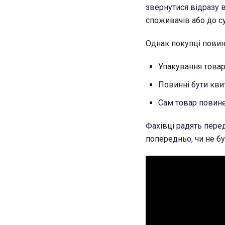
звернутися відразу в
споживачів або до с
Однак покупці повин
Упакування това
Повинні бути квит
Сам товар повине
Фахівці радять перед
попередньо, чи не б