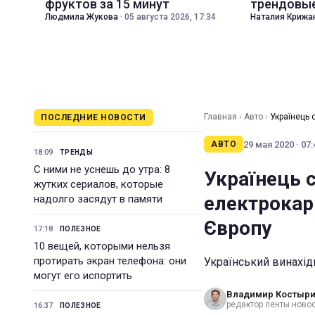
фруктов за 15 минут
трендовые
Людмила Жукова
·
05 августа 2026, 17:34
Наталия Крижа
Главная
›
Авто
›
Українець 
ПОСЛЕДНИЕ НОВОСТИ
29 мая 2020 · 07:
АВТО
18:09
ТРЕНДЫ
С ними не уснешь до утра: 8
Українець 
жутких сериалов, которые
електрокар
надолго засядут в памяти
Європу
17:18
ПОЛЕЗНОЕ
10 вещей, которыми нельзя
протирать экран телефона: они
Український винахід
могут его испортить
Владимир Костыр
редактор ленты новос
16:37
ПОЛЕЗНОЕ