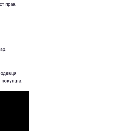
ст прав
ар.
продавця
 покупців.