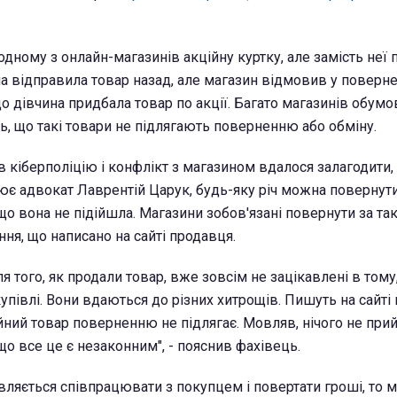
одному з онлайн-магазинів акційну куртку, але замість неї
на відправила товар назад, але магазин відмовив у поверне
що дівчина придбала товар по акції. Багато магазинів обу
ь, що такі товари не підлягають поверненню або обміну.
 кіберполіцію і конфлікт з магазином вдалося залагодити, 
ює адвокат Лаврентій Царук, будь-яку річ можна повернут
що вона не підійшла. Магазини зобов'язані повернути за та
ння, що написано на сайті продавця.
сля того, як продали товар, вже зовсім не зацікавлені в тому
купівлі. Вони вдаються до різних хитрощів. Пишуть на сайті 
йний товар поверненню не підлягає. Мовляв, нічого не при
що все це є незаконним", - пояснив фахівець.
ляється співпрацювати з покупцем і повертати гроші, то 