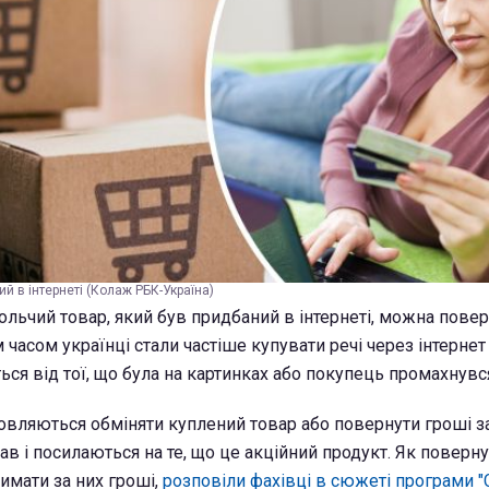
ий в інтернеті (Колаж РБК-Україна)
льчий товар, який був придбаний в інтернеті, можна повер
 часом українці стали частіше купувати речі через інтернет 
ється від тої, що була на картинках або покупець промахнувс
овляються обміняти куплений товар або повернути гроші за
в і посилаються на те, що це акційний продукт. Як поверну
имати за них гроші,
розповіли фахівці в сюжеті програми "