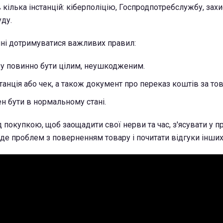
 кілька інстанцій: кіберполіцію, Госпродпотребслужбу, захи
уду.
ні дотримуватися важливих правил:
ру повинно бути цілим, неушкодженим.
анція або чек, а також документ про переказ коштів за тов
н бути в нормальному стані.
 покупкою, щоб заощадити свої нерви та час, з'ясувати у 
уде проблем з поверненням товару і почитати відгуки інших