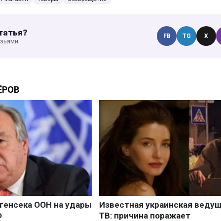
татья?
FB
TG
X
узьями