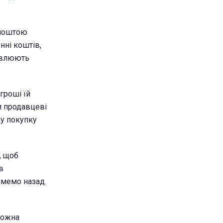
 поштою
нні коштів,
мовлюють
гроші їй
и продавцеві
ку покупку
, щоб
в
ймемо назад.
можна