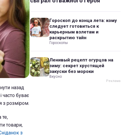
сыграл отважного героя
Гороскоп до конца лета: кому
следует готовиться к
карьерным взлетам и
раскрытию тайн
Гороскопы
Ленивый рецепт огурцов на
зиму: секрет хрустящей
закуски без мороки
Вкусно
нути назад
і часто буває
я з розміром.
 те,
ти товари,
Сніданок з